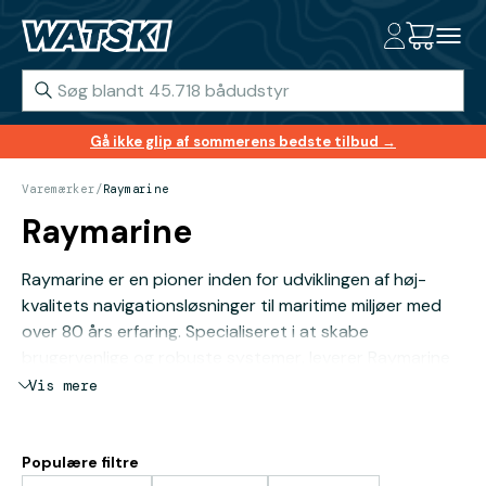
Gå ikke glip af sommerens bedste tilbud →
Varemærker
/
Raymarine
Raymarine
Raymarine er en pioner inden for udviklingen af høj-
kvalitets navigationsløsninger til maritime miljøer med
over 80 års erfaring. Specialiseret i at skabe
brugervenlige og robuste systemer, leverer Raymarine
alt fra avancerede
ekkolod
til
GPS-plottere
og
Vis mere
autopiloter
, der forbedrer sikkerheden og oplevelsen
ombord.
Populære filtre