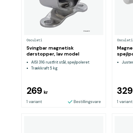
Osculati
Osculati
Svingbar magnetisk
Magnet
dørstopper, lav model
spejlp
AISI 316 rustfrit stål, spejlpoleret
Juste
Trækkraft 5 kg
269
32
kr
1 variant
Bestillingsvare
1 variant