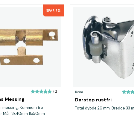
SPAR 7%
(2)
Roca
ås Messing
Dørstop rustfri
 i messing. Kommer i tre
Total dybde 26 mm. Bredde 33 
ser Mål: 8x40mm 11x50mm
m