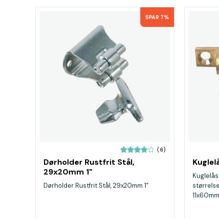
SPAR 7%
(6)
Dørholder Rustfrit Stål,
Kuglel
29x20mm 1"
Kuglelås
Dørholder Rustfrit Stål, 29x20mm 1"
størrel
11x60m