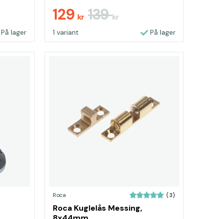
129
139
kr
kr
På lager
1 variant
På lager
Roca
(3)
Roca Kuglelås Messing,
8x44mm