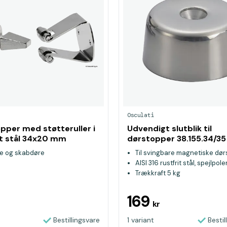
Osculati
pper med støtteruller i
Udvendigt slutblik til
it stål 34x20 mm
dørstopper 38.155.34/35
re og skabdøre
Til svingbare magnetiske dø
AISI 316 rustfrit stål, spejlpole
Trækkraft 5 kg
169
kr
Bestillingsvare
1 variant
Bestil