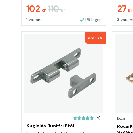
102
110
27
kr
kr
kr
1 variant
På lager
3 varian
SPAR 7%
(2)
Roca
Kuglelås Rustfri Stål
Roca K
9x49