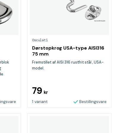
Osculati
Dørstopkrog USA-type AISI316
75 mm
rblok
Fremstillet af AISI 316 rustfrit stål , USA-
g
model.
de
er sig,
til
79
kr
e er i
lingsvare
1 variant
Bestillingsvare
 2