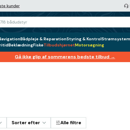
ste kunder
Navigation
Bådpleje & Reparation
Styring & Kontrol
Strømsystem 
itid
Beklædning
Fiske
Tilbudshjørnet
Motorsøgning
Gå ikke glip af sommerens bedste tilbud →
Sorter efter
Alle filtre