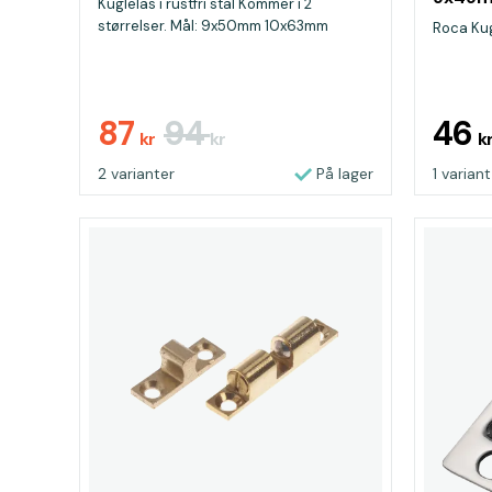
Kuglelås i rustfri stål Kommer i 2
størrelser. Mål: 9x50mm 10x63mm
Roca Ku
87
94
46
kr
kr
k
2 varianter
På lager
1 variant