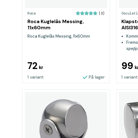
Roca
Osculati
(3)
Roca Kuglelås Messing,
Klapst
11x60mm
AISI316
Roca Kuglelås Messing, 11x60mm
Komme
Fremst
spejlp
72
99
kr
k
1 variant
På lager
1 variant