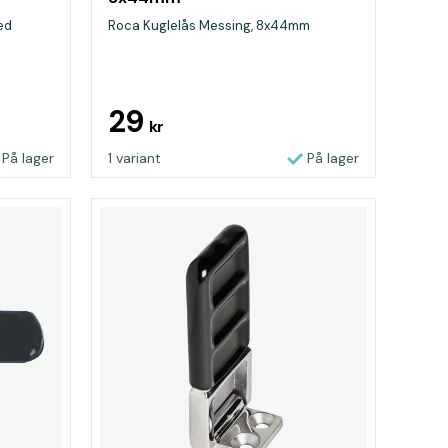
ed
Roca Kuglelås Messing, 8x44mm
29
kr
På lager
1 variant
På lager