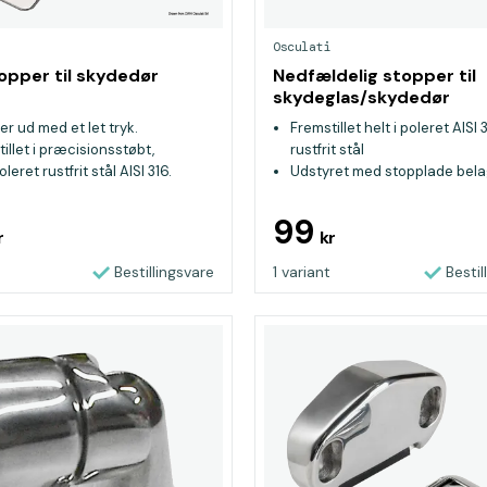
Osculati
opper til skydedør
Nedfældelig stopper til
skydeglas/skydedør
r ud med et let tryk.
Fremstillet helt i poleret AISI 
illet i præcisionsstøbt,
rustfrit stål
oleret rustfrit stål AISI 316.
Udstyret med stopplade bel
stødsikker PVC
99
r
kr
Bestillingsvare
1 variant
Bestil