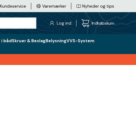
Kundeservice
Varemærker
Nyheder og tips
Log ind
Indkøbskurv
i båd
Skruer & Beslag
Belysning
VVS-System