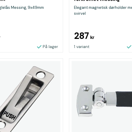
glelås Messing, 9x49mm
Elegant magnetisk dørholder m
svirvel
287
r
kr
På lager
1 variant