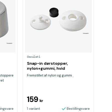
Osculati
Snap-in dørstopper,
nylon+gummi, hvid
rstoppere
Fremstillet af nylon og gummi .
ret
159
kr
lingsvare
1 variant
Bestillingsvare