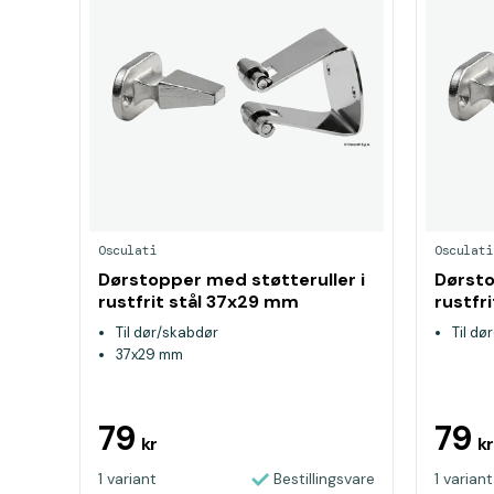
Osculati
Osculati
Dørstopper med støtteruller i
Dørsto
rustfrit stål 37x29 mm
rustfr
Til dør/skabdør
Til dø
37x29 mm
79
79
kr
kr
1 variant
Bestillingsvare
1 variant