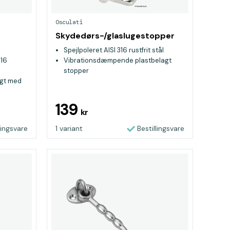
Osculati
Skydedørs-/glaslugestopper
Spejlpoleret AISI 316 rustfrit stål
316
Vibrationsdæmpende plastbelagt
stopper
agt med
139
kr
lingsvare
1 variant
Bestillingsvare