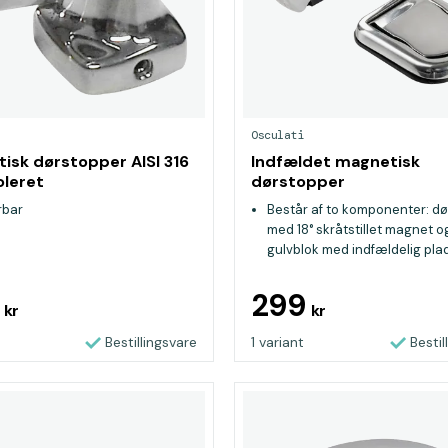
Osculati
isk dørstopper AISI 316
Indfældet magnetisk
oleret
dørstopper
rbar
Består af to komponenter: dø
med 18° skråtstillet magnet o
gulvblok med indfældelig pla
Pladen løftes, når døren nærm
og vender automatisk tilbage 
9
299
kr
kr
indfældet position, når den ikk
brug
Bestillingsvare
1 variant
Bestil
Inkluderer stød- og
antivibrationspakninger samt
pakninger (2 mm og 4 mm) til
højdejustering