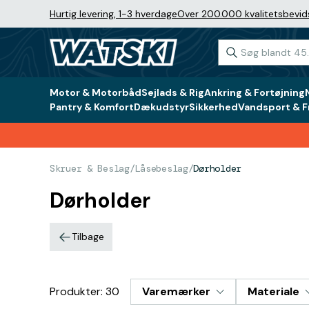
Hurtig levering, 1-3 hverdage
Over 200.000 kvalitetsbevid
Motor & Motorbåd
Sejlads & Rig
Ankring & Fortøjning
Pantry & Komfort
Dækudstyr
Sikkerhed
Vandsport & Fr
Skruer & Beslag
/
Låsebeslag
/
Dørholder
Dørholder
Tilbage
Produkter: 30
Varemærker
Materiale