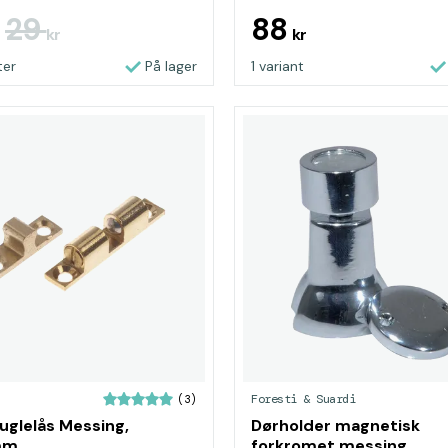
29
88
kr
kr
ter
På lager
1 variant
Foresti & Suardi
(3)
uglelås Messing,
Dørholder magnetisk
mm
forkromet messing