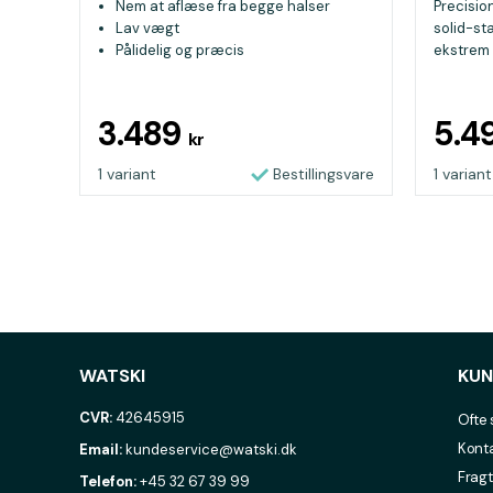
Nem at aflæse fra begge halser
Precisio
Lav vægt
solid-st
Pålidelig og præcis
ekstrem 
3.489
5.4
kr
1 variant
Bestillingsvare
1 variant
WATSKI
KUN
CVR:
42645915
Ofte 
Konta
Email:
kundeservice@watski.dk
Fragt
Telefon:
+45 32 67 39 99