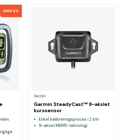
SPAR 6%
Garmin
e
Garmin SteadyCast™ 9-akslet
kurssensor
vides
Enkel kalibreringsproces i 2 trin
9-akset MEMS-teknologi
rigtige
rteste