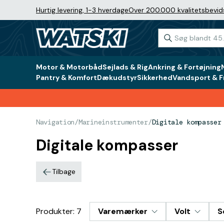
Hurtig levering, 1-3 hverdage
Over 200.000 kvalitetsbevid
Motor & Motorbåd
Sejlads & Rig
Ankring & Fortøjning
Pantry & Komfort
Dækudstyr
Sikkerhed
Vandsport & Fr
Navigation
/
Marineinstrumenter
/
Digitale kompasser
Digitale kompasser
Tilbage
Produkter: 7
Varemærker
Volt
S