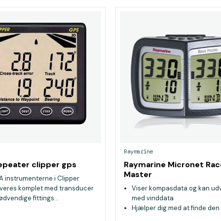
Raymarine
epeater clipper gps
Raymarine Micronet Rac
Master
A instrumenterne i Clipper
everes komplet med transducer
Viser kompasdata og kan ud
ødvendige fittings...
med vinddata
Hjælper dig med at finde den 
ende af startlinjen og den ko