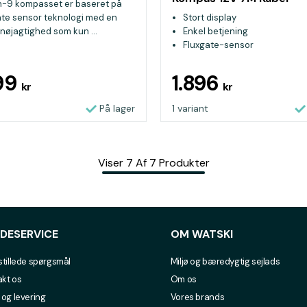
n-9 kompasset er baseret på
ate sensor teknologi med en
Stort display
nøjagtighed som kun ...
Enkel betjening
Fluxgate-sensor
99
1.896
kr
kr
På lager
1 variant
Viser
7
Af
7
Produkter
DESERVICE
OM WATSKI
stillede spørgsmål
Miljø og bæredygtig sejlads
kt os
Om os
 og levering
Vores brands