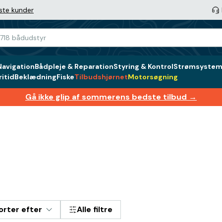
ste kunder
Navigation
Bådpleje & Reparation
Styring & Kontrol
Strømsystem 
itid
Beklædning
Fiske
Tilbudshjørnet
Motorsøgning
Gå ikke glip af sommerens bedste tilbud →
orter efter
Alle filtre