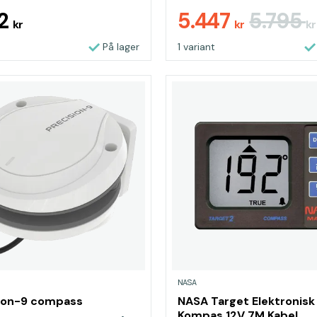
vej under kryds
22
5.447
5.795
kr
kr
kr
To skærme
På lager
1 variant
NASA
ion-9 compass
NASA Target Elektronisk
Kompas 12V 7M Kabel