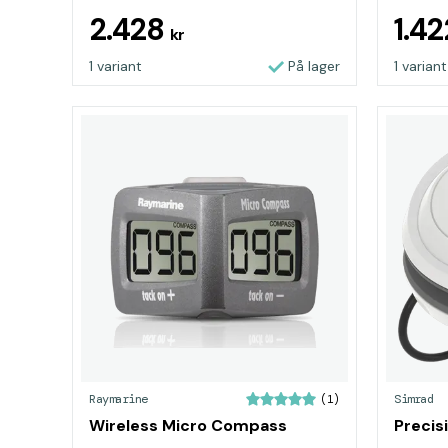
2.428
1.4
kr
1 variant
På lager
1 variant
Raymarine
Simrad
(1)
Wireless Micro Compass
Precis