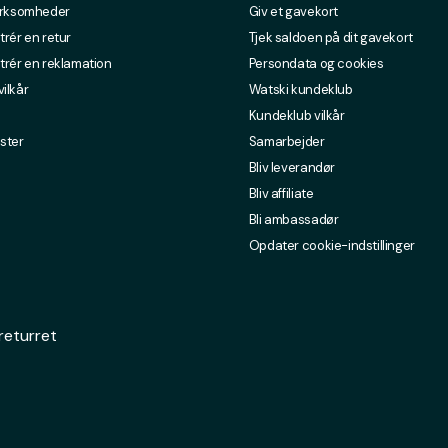
irksomheder
Giv et gavekort
trér en retur
Tjek saldoen på dit gavekort
trér en reklamation
Persondata og cookies
ilkår
Watski kundeklub
Kundeklub vilkår
ster
Samarbejder
Bliv leverandør
Bliv affiliate
Bli ambassadør
Opdater cookie-indstillinger
returret