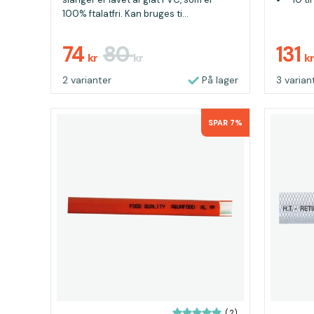
100% ftalatfri. Kan bruges ti...
74
80
131
kr
kr
kr
2 varianter
På lager
3 varian
SPAR 7%
(2)