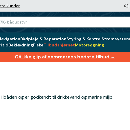
ste kunder
Navigation
Bådpleje & Reparation
Styring & Kontrol
Strømsystem 
itid
Beklædning
Fiske
Tilbudshjørnet
Motorsøgning
Gå ikke glip af sommerens bedste tilbud →
 i båden og er godkendt til drikkevand og marine miljø.