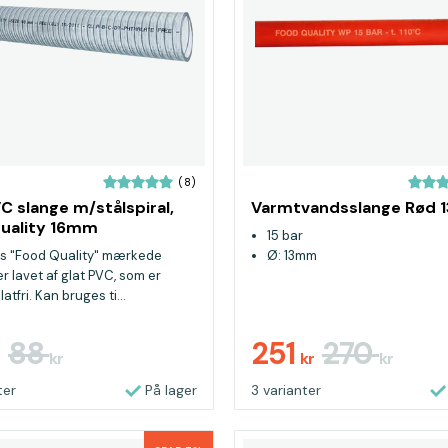
(8)
VC slange m/stålspiral,
Varmtvandsslange Rød
uality 16mm
15 bar
es "Food Quality" mærkede
Ø: 13mm
r lavet af glat PVC, som er
atfri. Kan bruges ti...
88
251
270
r
kr
kr
kr
ter
På lager
3 varianter