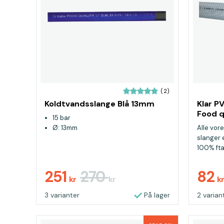
(2)
Koldtvandsslange Blå 13mm
Klar P
Food q
15 bar
Ø: 13mm
Alle vor
slanger e
100% ftal
251
270
82
kr
kr
k
3 varianter
På lager
2 varian