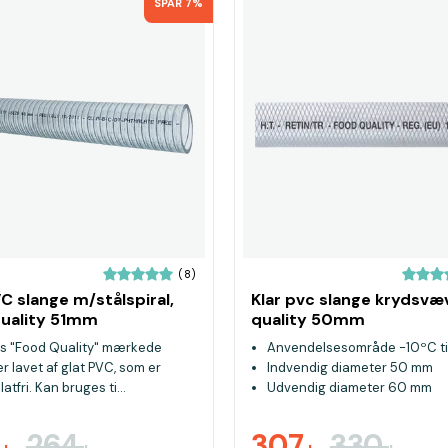
SPAR 7%
(8)
VC slange m/stålspiral,
Klar pvc slange krydsvæ
uality 51mm
quality 50mm
es "Food Quality" mærkede
Anvendelsesområde -10ºC t
r lavet af glat PVC, som er
Indvendig diameter 50 mm
atfri. Kan bruges ti...
Udvendig diameter 60 mm
6
264
307
330