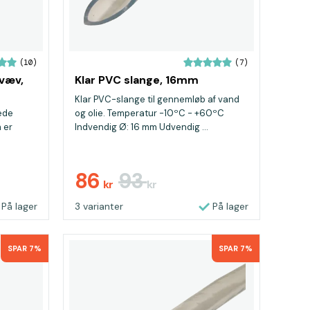
(10)
(7)
væv,
Klar PVC slange, 16mm
Klar PVC-slange til gennemløb af vand
ede
og olie. Temperatur -10ºC - +60ºC
m er
Indvendig Ø: 16 mm Udvendig ...
86
93
kr
kr
På lager
3 varianter
På lager
SPAR 7%
SPAR 7%