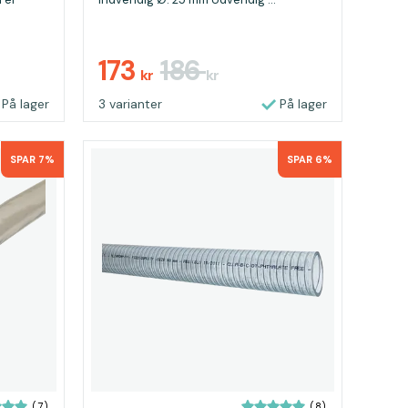
173
186
kr
kr
På lager
3 varianter
På lager
SPAR 7%
SPAR 6%
(7)
(8)