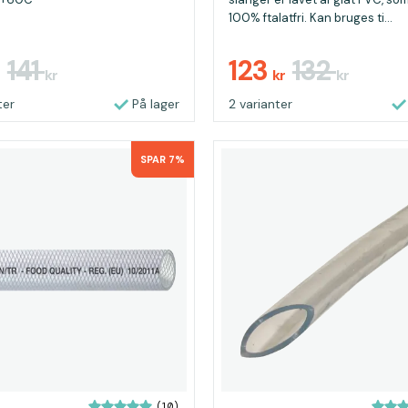
100% ftalatfri. Kan bruges ti...
141
123
132
kr
kr
kr
ter
På lager
2 varianter
SPAR 7%
(10)