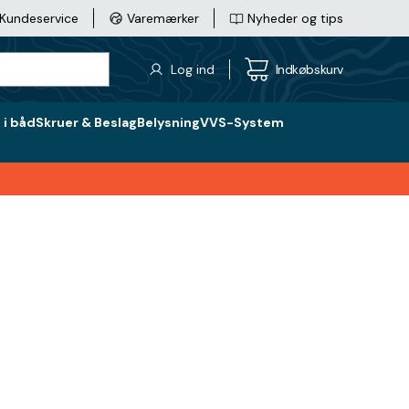
Kundeservice
Varemærker
Nyheder og tips
Log ind
Indkøbskurv
i båd
Skruer & Beslag
Belysning
VVS-System