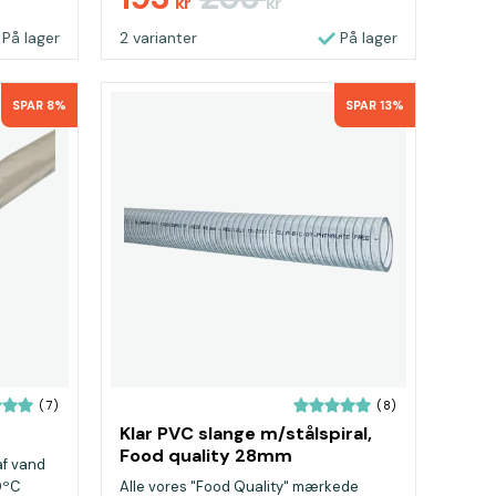
kr
kr
På lager
2 varianter
På lager
SPAR 8%
SPAR 13%
(7)
(8)
Klar PVC slange m/stålspiral,
Food quality 28mm
af vand
0ºC
Alle vores "Food Quality" mærkede