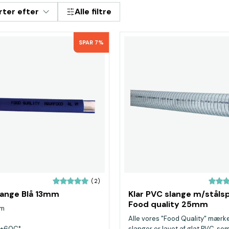
rter efter
Alle filtre
SPAR 7%
(2)
ange Blå 13mm
Klar PVC slange m/stålspi
Food quality 25mm
mm
Alle vores "Food Quality" mærk
l +60C°
slanger er lavet af glat PVC, so