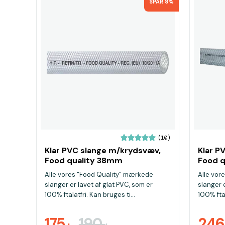
SPAR 8%
(10)
Klar PVC slange m/krydsvæv,
Klar P
Food quality 38mm
Food q
Alle vores "Food Quality" mærkede
Alle vor
slanger er lavet af glat PVC, som er
slanger e
100% ftalatfri. Kan bruges ti...
100% ftal
175
190
24