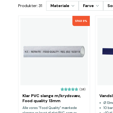
Produkter: 31
Materiale
Farve
So
SPAR 8%
(10)
Klar PVC slange m/krydsvæv,
Vandsl
Food quality 13mm
Ø:13
Alle vores "Food Quality" mærkede
10 bar
slanger er lavet af glat PVC, som er
-10 ti