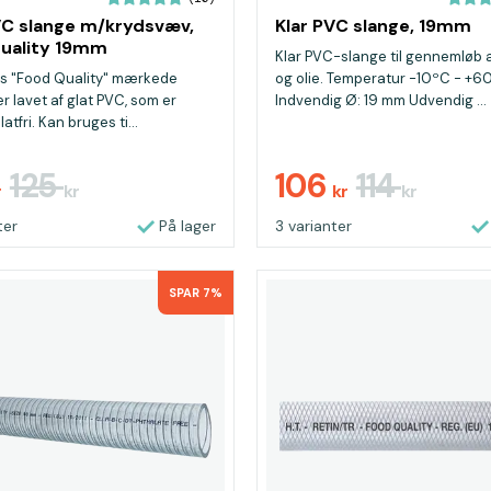
VC slange m/krydsvæv,
Klar PVC slange, 19mm
uality 19mm
Klar PVC-slange til gennemløb 
es "Food Quality" mærkede
og olie. Temperatur -10ºC - +6
r lavet af glat PVC, som er
Indvendig Ø: 19 mm Udvendig ...
atfri. Kan bruges ti...
125
106
114
r
kr
kr
kr
ter
På lager
3 varianter
SPAR 7%