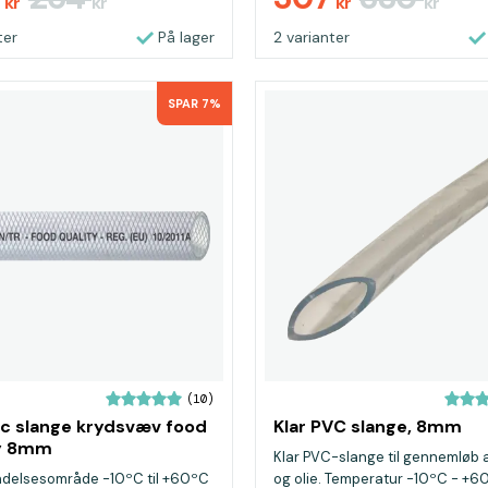
kr
kr
kr
kr
ter
På lager
2 varianter
SPAR 7%
(10)
vc slange krydsvæv food
Klar PVC slange, 8mm
ty 8mm
Klar PVC-slange til gennemløb 
delsesområde -10ºC til +60ºC
og olie. Temperatur -10ºC - +6