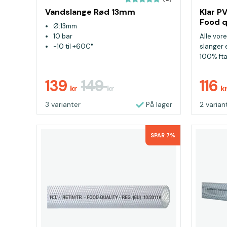
Vandslange Rød 13mm
Klar P
Food q
Ø:13mm
10 bar
Alle vor
-10 til +60C°
slanger e
100% ftal
139
149
116
kr
kr
k
3 varianter
På lager
2 varian
SPAR 7%