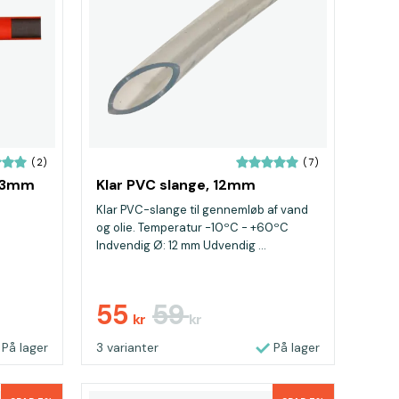
(2)
(7)
 13mm
Klar PVC slange, 12mm
Klar PVC-slange til gennemløb af vand
og olie. Temperatur -10ºC - +60ºC
Indvendig Ø: 12 mm Udvendig ...
55
59
kr
kr
På lager
3 varianter
På lager