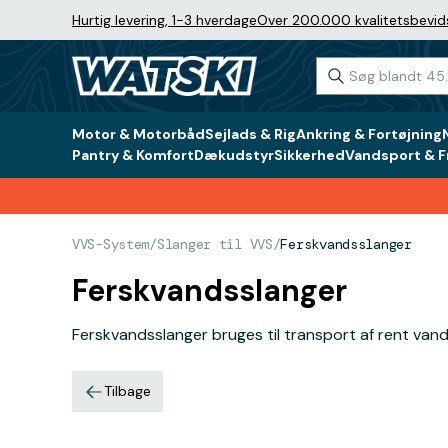
Hurtig levering, 1-3 hverdage
Over 200.000 kvalitetsbevid
Motor & Motorbåd
Sejlads & Rig
Ankring & Fortøjning
Pantry & Komfort
Dækudstyr
Sikkerhed
Vandsport & Fr
VVS-System
/
Slanger til VVS
/
Ferskvandsslanger
Ferskvandsslanger
Ferskvandsslanger bruges til transport af rent vand
Tilbage