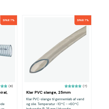
SPAR 7%
SPAR 7%
(8)
(7)
ral,
Klar PVC slange, 25mm
Klar PVC-slange til gennemløb af vand
ede
og olie. Temperatur -10ºC - +60ºC
m er
Indvendig Ø: 25 mm Udvendig ...