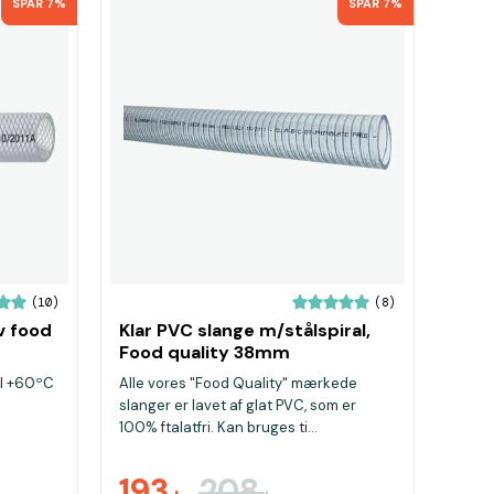
SPAR 7%
SPAR 7%
(10)
(8)
v food
Klar PVC slange m/stålspiral,
Food quality 38mm
il +60ºC
Alle vores "Food Quality" mærkede
slanger er lavet af glat PVC, som er
100% ftalatfri. Kan bruges ti...
193
208