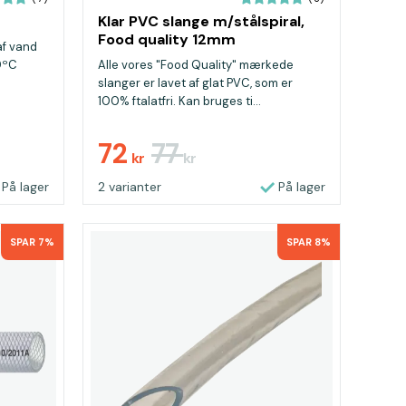
Klar PVC slange m/stålspiral,
Food quality 12mm
af vand
0ºC
Alle vores "Food Quality" mærkede
slanger er lavet af glat PVC, som er
100% ftalatfri. Kan bruges ti...
72
77
kr
kr
På lager
2 varianter
På lager
SPAR 7%
SPAR 8%