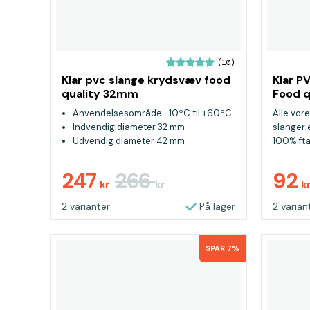
(10)
Klar pvc slange krydsvæv food
Klar P
quality 32mm
Food q
Anvendelsesområde -10ºC til +60ºC
Alle vor
Indvendig diameter 32 mm
slanger e
Udvendig diameter 42 mm
100% ftal
247
266
92
kr
kr
k
2 varianter
På lager
2 varian
SPAR 7%