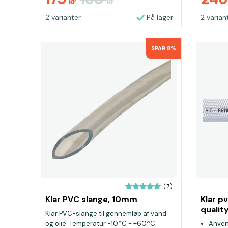
kr
kr
2 varianter
På lager
2 varian
SPAR 8%
(7)
Klar PVC slange, 10mm
Klar p
quali
Klar PVC-slange til gennemløb af vand
og olie. Temperatur -10ºC - +60ºC
Anven