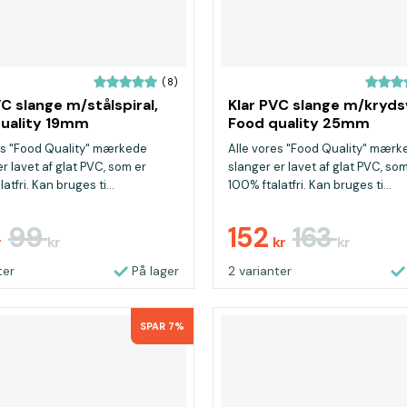
(8)
VC slange m/stålspiral,
Klar PVC slange m/kryds
uality 19mm
Food quality 25mm
es "Food Quality" mærkede
Alle vores "Food Quality" mærk
r lavet af glat PVC, som er
slanger er lavet af glat PVC, so
atfri. Kan bruges ti...
100% ftalatfri. Kan bruges ti...
99
152
163
r
kr
kr
kr
ter
På lager
2 varianter
SPAR 7%