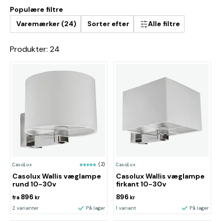
Populære filtre
Varemærker (24)
Sorter efter
Alle filtre
Produkter: 24
Casolux
(2)
Casolux
Casolux Wallis væglampe
Casolux Wallis væglampe
rund 10-30v
firkant 10-30v
896
896
fra
kr
kr
2 varianter
På lager
1 variant
På lager