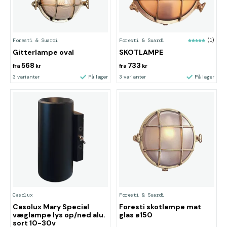
Foresti & Suardi
Foresti & Suardi
(1)
Gitterlampe oval
SKOTLAMPE
568
733
fra
kr
fra
kr
3 varianter
På lager
3 varianter
På lager
Casolux
Foresti & Suardi
Casolux Mary Special
Foresti skotlampe mat
væglampe lys op/ned alu.
glas ø150
sort 10-30v