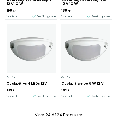
12 V 10 W
12 V 10 W
199
189
kr
kr
1 variant
Bestillingsvare
1 variant
Bestillingsvare
Osculati
Osculati
Cockpitlys 4 LEDs 12V
Cockpitlampe 5 W 12 V
189
149
kr
kr
1 variant
Bestillingsvare
1 variant
Bestillingsvare
Viser
24
Af
24
Produkter