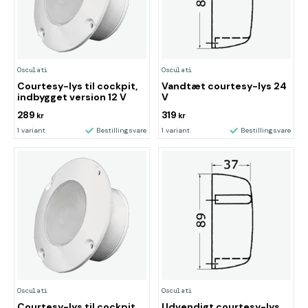
Osculati
Osculati
Courtesy-lys til cockpit,
Vandtæt courtesy-lys 24
indbygget version 12 V
V
289
319
kr
kr
1 variant
Bestillingsvare
1 variant
Bestillingsvare
Osculati
Osculati
Courtesy-lys til cockpit
Udvendigt courtesy-lys