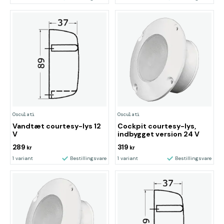
Osculati
Osculati
Vandtæt courtesy-lys 12
Cockpit courtesy-lys,
V
indbygget version 24 V
289
319
kr
kr
1 variant
Bestillingsvare
1 variant
Bestillingsvare