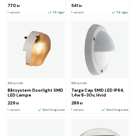
770
541
kr
kr
1 variant
På lager
1 variant
På lager
Båtsystem
Båtsystem
Båtsystem Doorlight SMD
Targa Cap SMD LED IP64,
LED Lampe
1,4w 8-30v, Hvid
229
289
kr
kr
1 variant
Bestillingsvare
1 variant
Bestillingsvare