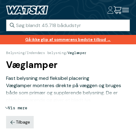
Gå ikke glip af sommerens bedste tilbud →
Belysning
/
Indendørs belysning
/
Væglamper
Væglamper
Fast belysning med fleksibel placering
Væglamper monteres direkte på væggen og bruges
både som primær og supplerende belysning. De er
pladsbesparende og giver et blødt lys.
Vis mere
Tilbage