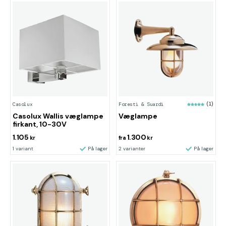
Casolux
Foresti & Suardi
(1)
Casolux Wallis væglampe
Væglampe
firkant, 10-30V
1.105
1.300
kr
fra
kr
1 variant
På lager
2 varianter
På lager