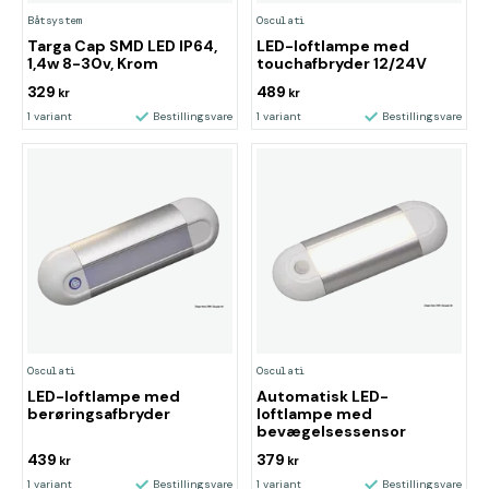
Båtsystem
Osculati
Targa Cap SMD LED IP64,
LED-loftlampe med
1,4w 8-30v, Krom
touchafbryder 12/24V
329
489
kr
kr
1 variant
Bestillingsvare
1 variant
Bestillingsvare
Osculati
Osculati
LED-loftlampe med
Automatisk LED-
berøringsafbryder
loftlampe med
bevægelsessensor
439
379
kr
kr
1 variant
Bestillingsvare
1 variant
Bestillingsvare