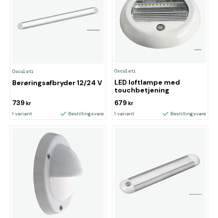
Osculati
Osculati
LED loftlampe med
Berøringsafbryder 12/24 V
touchbetjening
739
679
kr
kr
1 variant
Bestillingsvare
1 variant
Bestillingsvare