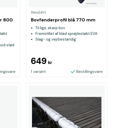
Osculati
er 800
Bovfenderprofil blå 770 mm
Til lige, skarp bov
støbt
Fremstillet af blød sprøjtestøbt EVA
Slag- og vejrbestandig
mod stød
r
mærker på
649
kr
lingsvare
1 variant
Bestillingsvare