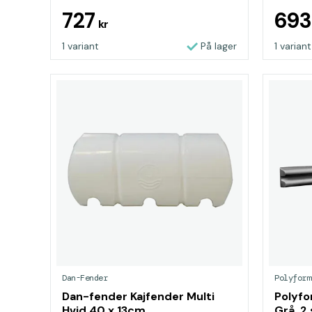
727
69
kr
1 variant
På lager
1 variant
Dan-Fender
Polyform
Dan-fender Kajfender Multi
Polyfo
Hvid 40 x 13cm
Grå, 2 