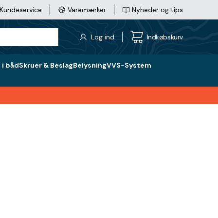
Kundeservice
Varemærker
Nyheder og tips
Log ind
Indkøbskurv
i båd
Skruer & Beslag
Belysning
VVS-System