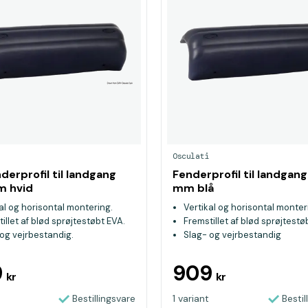
Osculati
derprofil til landgang
Fenderprofil til landgang
m hvid
mm blå
al og horisontal montering.
Vertikal og horisontal monter
illet af blød sprøjtestøbt EVA.
Fremstillet af blød sprøjtestø
og vejrbestandig.
Slag- og vejrbestandig
9
909
kr
kr
Bestillingsvare
1 variant
Bestil