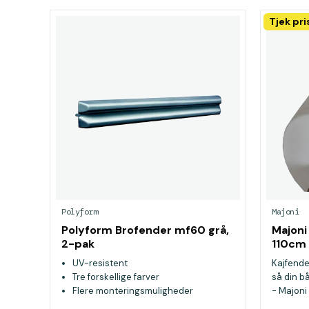
Tjek pr
Polyform
Majoni
Polyform Brofender mf60 grå,
Majoni
2-pak
110cm
UV-resistent
Kajfender
Tre forskellige farver
så din b
Flere monteringsmuligheder
- Majoni 