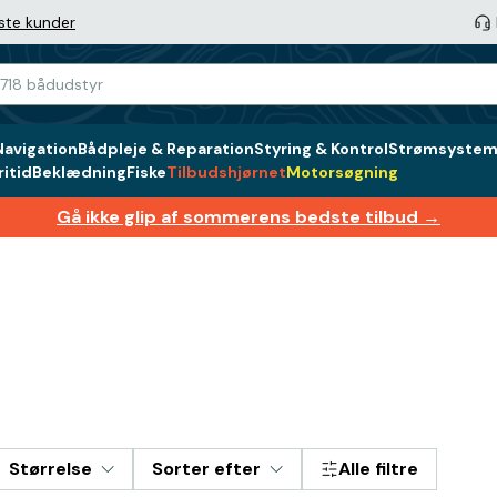
ste kunder
Navigation
Bådpleje & Reparation
Styring & Kontrol
Strømsystem 
itid
Beklædning
Fiske
Tilbudshjørnet
Motorsøgning
Gå ikke glip af sommerens bedste tilbud →
Størrelse
Sorter efter
Alle filtre