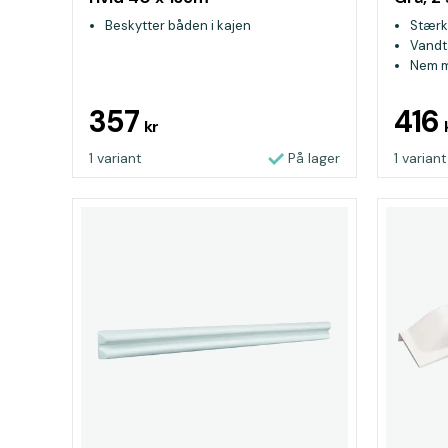
Beskytter båden i kajen
Stærkt
Vandt
Nem m
357
416
kr
1 variant
På lager
1 variant