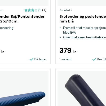
er
Osculati
(2)
nder Kaj/Pontonfender
Brofender og pælefend
2x25x10cm
mm blå
ontering
Fremstillet af massiv sprøjte
blød EVA
Giver maksimal beskyttelse 
og atmosfæriske påvirkninge
Efterlader ikke rester eller 
9
379
kr
kr
både, selv ved kraftige stød
På lager
1 variant
Bestil