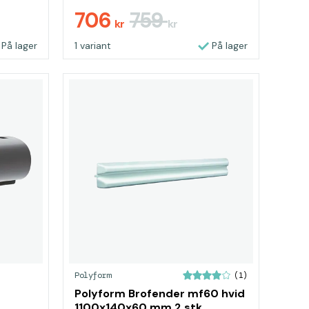
706
759
kr
kr
På lager
1 variant
På lager
Polyform
(1)
Polyform Brofender mf60 hvid
1100x140x60 mm 2 stk