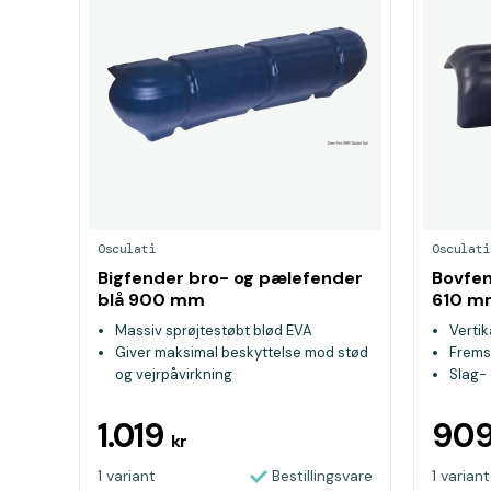
Osculati
Osculati
Bigfender bro- og pælefender
Bovfen
blå 900 mm
610 m
Massiv sprøjtestøbt blød EVA
Vertik
Giver maksimal beskyttelse mod stød
Fremst
og vejrpåvirkning
Slag- 
Efterlader ikke rester eller pletter på
både selv ved kraftige stød
1.019
90
kr
1 variant
Bestillingsvare
1 variant