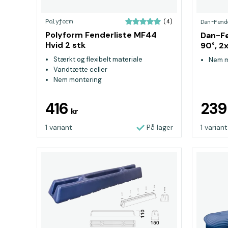
Polyform
Dan-Fend
(4)
Polyform Fenderliste MF44
Dan-Fe
Hvid 2 stk
90°, 
Stærkt og flexibelt materiale
Nem m
Vandtætte celler
Nem montering
416
23
kr
1 variant
På lager
1 variant