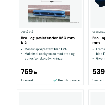
Osculati
Osculati
Bro- og pælefender 950 mm
Bro- o
blå
mm
Massiv sprøjtestøbt blød EVA
Fremst
Maksimal beskyttelse mod stød og
blød 
atmosfæriske påvirkninger
Giver
Efterlader ikke rester eller mærker på
og vej
både selv ved kraftige stød
Efterl
769
53
kr
både, 
1 variant
Bestillingsvare
1 variant