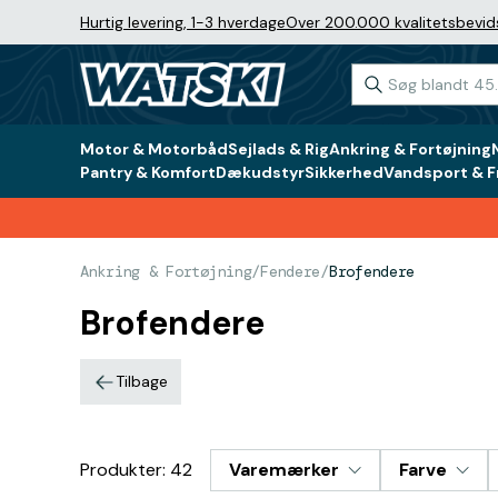
Hurtig levering, 1-3 hverdage
Over 200.000 kvalitetsbevid
Motor & Motorbåd
Sejlads & Rig
Ankring & Fortøjning
Pantry & Komfort
Dækudstyr
Sikkerhed
Vandsport & Fr
Ankring & Fortøjning
/
Fendere
/
Brofendere
Brofendere
Tilbage
Produkter: 42
Varemærker
Farve