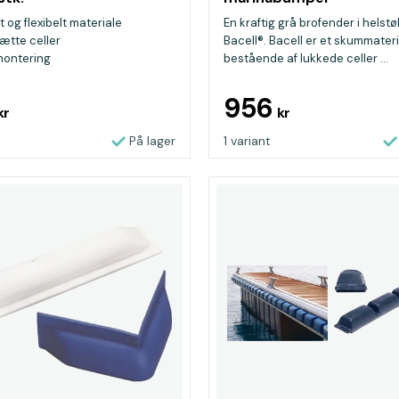
650x195x200mm grå
 og flexibelt materiale
En kraftig grå brofender i helstø
ætte celler
Bacell®. Bacell er et skummater
ontering
bestående af lukkede celler ...
956
kr
kr
På lager
1 variant