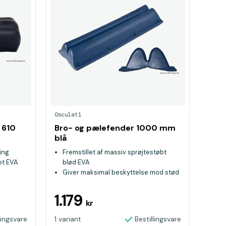
Osculati
 610
Bro- og pælefender 1000 mm
blå
ing
Fremstillet af massiv sprøjtestøbt
bt EVA
blød EVA
Giver maksimal beskyttelse mod stød
og vejrpåvirkning
Efterlader ikke rester eller pletter på
1.179
kr
både, selv ved kraftige stød
lingsvare
1 variant
Bestillingsvare