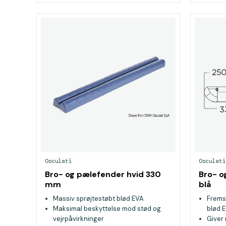
Osculati
Osculati
Bro- og pælefender hvid 330
Bro- 
mm
blå
Massiv sprøjtestøbt blød EVA
Fremst
Maksimal beskyttelse mod stød og
blød 
vejrpåvirkninger
Giver