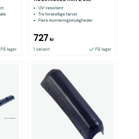
bt
UV-resistent
iale
Tre forskellige farver
Flere monteringsmuligheder
727
kr
På lager
1 variant
På lager