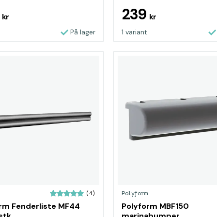
3
239
kr
kr
På lager
1 variant
Polyform
(4)
rm Fenderliste MF44
Polyform MBF150
stk.
marinabumper