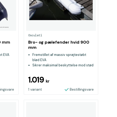
Osculati
70 mm
Bro- og pælefender hvid 900
mm
bt EVA
Fremstillet af massiv sprøjtestøbt
blød EVA
Sikrer maksimal beskyttelse mod stød
og vejrpåvirkning
Efterlader ikke rester eller mærker på
1.019
kr
både selv ved kraftige stød
lingsvare
1 variant
Bestillingsvare