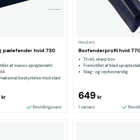
Osculati
g pælefender hvid 730
Bovfenderprofil hvid 7
Til ret, skarp bov
illet af massiv sprøjtestøbt
Fremstillet af blød sprøjtestø
EVA
Slag- og vejrbestandig
 maksimal beskyttelse mod stød
rpåvirkning
ader ikke rester eller pletter på
9
649
kr
kr
selv ved kraftige stød
Bestillingsvare
1 variant
Bestil