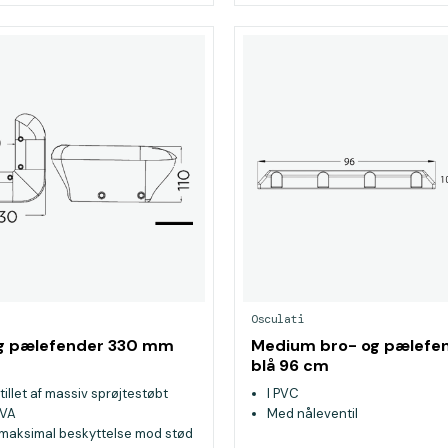
Osculati
og pælefender 330 mm
Medium bro- og pælefe
blå 96 cm
illet af massiv sprøjtestøbt
I PVC
EVA
Med nåleventil
 maksimal beskyttelse mod stød