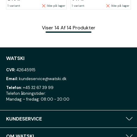
1 variant
Ikke på lager
1 variant
Ikke på lager
Viser
14
Af
14
Produkter
WATSKI
CVR:
42645915
Email:
kundeservice@watski.dk
Telefon:
+45 32 67 39 99
Telefon åbningstider:
Mandag – fredag: 08:00 - 20:00
KUNDESERVICE
OM WATSKI