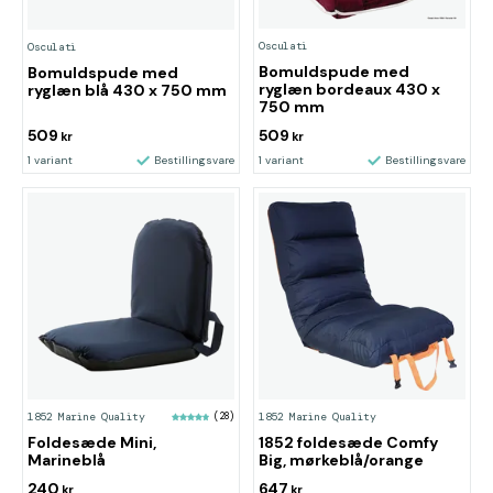
Osculati
Osculati
Bomuldspude med
Bomuldspude med
ryglæn bordeaux 430 x
ryglæn blå 430 x 750 mm
750 mm
509
509
kr
kr
1 variant
Bestillingsvare
1 variant
Bestillingsvare
1852 Marine Quality
(28)
1852 Marine Quality
Foldesæde Mini,
1852 foldesæde Comfy
Marineblå
Big, mørkeblå/orange
240
647
kr
kr