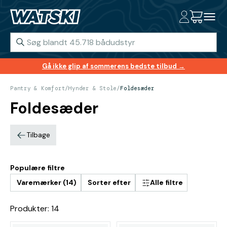
Gå ikke glip af sommerens bedste tilbud →
Pantry & Komfort
/
Hynder & Stole
/
Foldesæder
Foldesæder
Tilbage
Populære filtre
Varemærker (14)
Sorter efter
Alle filtre
Produkter: 14