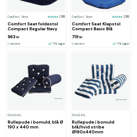
Comfort Seat
(29)
Comfort Seat
(29)
Comfort Seat foldestol
Comfort Seat Klapstol
Compact Regular Navy
Compact Basic Blå
963
719
kr
kr
1 variant
På lager
1 variant
På lager
Osculati
Osculati
Rullepude i bomuld, blå Ø
Rullepude i bomuld
190 x 440 mm
blå/hvid stribe
Ø190x440mm