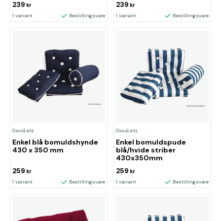
239
239
kr
kr
1 variant
Bestillingsvare
1 variant
Bestillingsvare
Osculati
Osculati
Enkel blå bomuldshynde
Enkel bomuldspude
430 x 350 mm
blå/hvide striber
430x350mm
259
259
kr
kr
1 variant
Bestillingsvare
1 variant
Bestillingsvare