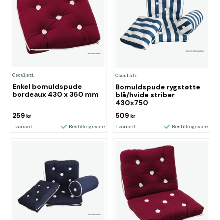
Osculati
Osculati
Enkel bomuldspude
Bomuldspude rygstøtte
bordeaux 430 x 350 mm
blå/hvide striber
430x750
259
509
kr
kr
1 variant
Bestillingsvare
1 variant
Bestillingsvare