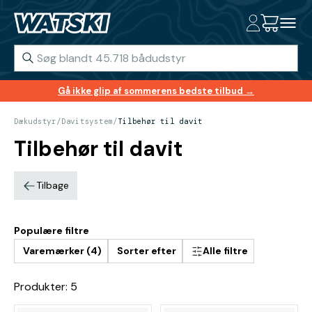
Gå ikke glip af sommerens bedste tilbud →
Dækudstyr
/
Davitsystem
/
Tilbehør til davit
Tilbehør til davit
Tilbage
Populære filtre
Varemærker (4)
Sorter efter
Alle filtre
Produkter: 5