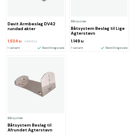
Båtsystem
Davit Armbeslag DV42
Båtsystem Beslag til Lige
rundad akter
Agterstavn
1.534
1.149
1.649
kr
kr
kr
1 variant
Bestillingsvare
1 variant
Bestillingsvare
Båtsystem
Båtsystem Beslag til
Afrundet Agterstavn