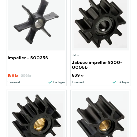
Jabsco
Impeller - 500356
Jabsco impeller 9200-
0005b
188
869
202
kr
kr
kr
1 variant
På lager
1 variant
På lager