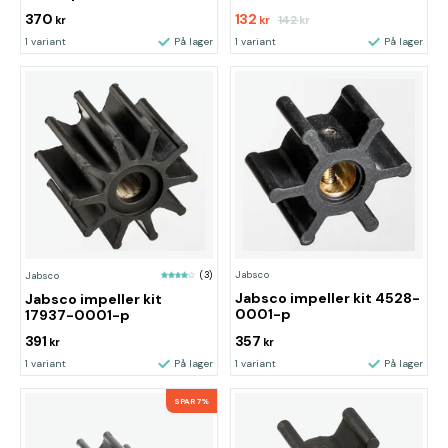
370
132
142
kr
kr
kr
1 variant
På lager
1 variant
På lager
Jabsco
Jabsco
(3)
Jabsco impeller kit 4528-
Jabsco impeller kit
0001-p
17937-0001-p
391
357
kr
kr
1 variant
På lager
1 variant
På lager
SPAR 7%