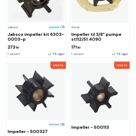
Jabsco
(2)
Ancor
Jabsco impeller kit 6303-
Impeller til 3/8" pumpe
0003-p
st112/51.4090
273
171
kr
kr
1 variant
På lager
1 variant
På lager
SPAR 7%
SPAR 7%
(4)
Impeller - 500113
Impeller - 500327