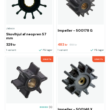
Jabsco
Impeller - 500178 G
Skovlhjul af neopren 57
mm
329
483
519
kr
kr
kr
1 variant
På lager
1 variant
På lager
SPAR 7%
SPAR 7%
(1)
Impeller - 500146 X