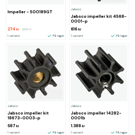
Jabsco
Impeller - 500189GT
Jabsco impeller kit 4568-
0001-p
274
616
295
kr
kr
kr
1 variant
På lager
1 variant
På lager
Jabsco
Jabsco
Jabsco impeller kit
Jabsco impeller 14282-
18673-0003-p
0001b
587
1.388
kr
kr
1 variant
På lager
1 variant
På lager