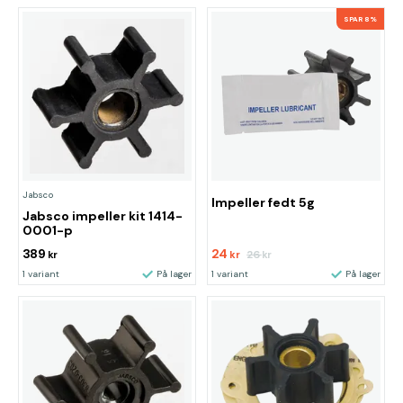
SPAR 8%
Jabsco
Impeller fedt 5g
Jabsco impeller kit 1414-
0001-p
389
24
26
kr
kr
kr
1 variant
På lager
1 variant
På lager