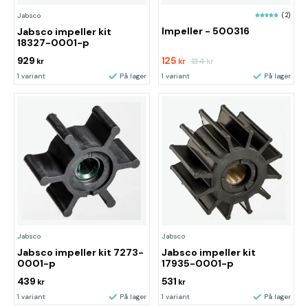
(2)
Jabsco
Impeller - 500316
Jabsco impeller kit
18327-0001-p
929
125
134
kr
kr
kr
1 variant
På lager
1 variant
På lager
Jabsco
Jabsco
Jabsco impeller kit 7273-
Jabsco impeller kit
0001-p
17935-0001-p
439
531
kr
kr
1 variant
På lager
1 variant
På lager