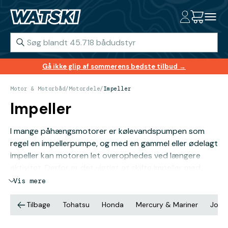
Gå ikke glip af sommerens bedste tilbud →
Motor & Motorbåd
/
Motordele
/
Impeller
Impeller
I mange påhængsmotorer er kølevandspumpen som
regel en impellerpumpe, og med en gammel eller ødelagt
impeller kan motoren let overophedes ved længere
aktivitet. Derfor er det vigtigt at skifte impeller med
jævne mellemrum. Vi har impeller og pakninger til alle
Vis mere
typer motorer og pumper.
Tilbage
Tohatsu
Honda
Mercury & Mariner
John