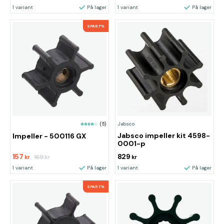
1 variant
På lager
1 variant
På lager
SPAR 7%
Jabsco
(5)
Jabsco impeller kit 4598-
Impeller - 500116 GX
0001-p
157
829
169
kr
kr
kr
1 variant
På lager
1 variant
På lager
SPAR 7%