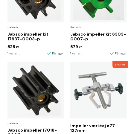
Jabsco
Jabsco
Jabsco impeller kit
Jabsco impeller kit 6303-
17937-0003-p
0007-p
528
679
kr
kr
1 variant
På lager
1 variant
På lager
SPAR 7%
Jabsco
Impeller værktøj ø77-
Jabsco impeller 17018-
127mm