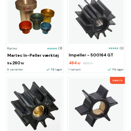
(1)
Martec
(3)
Impeller - 500164 GT
Martec In-Peller værktøj
260
484
520
fra
kr
kr
kr
6 varianter
På lager
1 variant
På lager
SPAR 7%