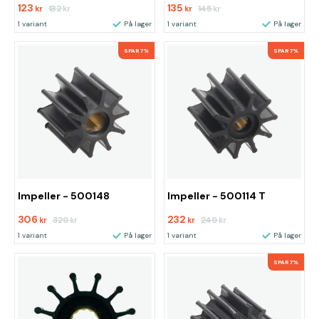
123
135
132
145
kr
kr
kr
kr
1 variant
På lager
1 variant
På lager
SPAR 7%
SPAR 7%
Impeller - 500148
Impeller - 500114 T
306
232
329
249
kr
kr
kr
kr
1 variant
På lager
1 variant
På lager
SPAR 7%