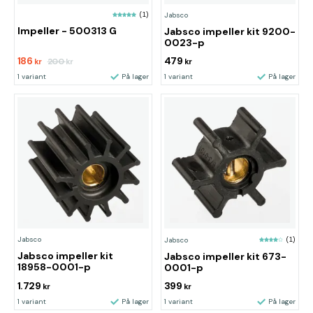
(1)
Jabsco
Impeller - 500313 G
Jabsco impeller kit 9200-
0023-p
186
479
200
kr
kr
kr
1 variant
På lager
1 variant
På lager
Jabsco
Jabsco
(1)
Jabsco impeller kit
Jabsco impeller kit 673-
18958-0001-p
0001-p
1.729
399
kr
kr
1 variant
På lager
1 variant
På lager