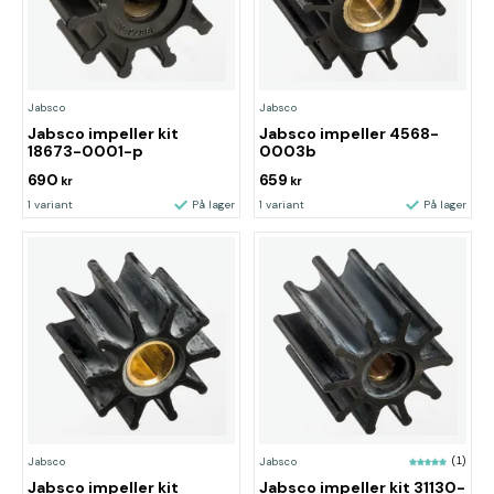
Jabsco
Jabsco
Jabsco impeller kit
Jabsco impeller 4568-
18673-0001-p
0003b
690
659
kr
kr
1 variant
På lager
1 variant
På lager
Jabsco
Jabsco
(1)
Jabsco impeller kit
Jabsco impeller kit 31130-