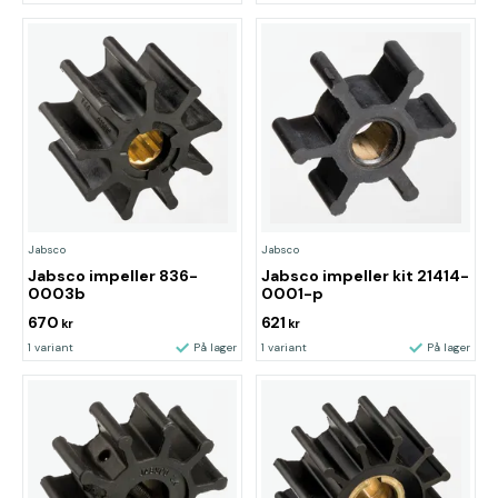
Jabsco
Jabsco
Jabsco impeller 836-
Jabsco impeller kit 21414-
0003b
0001-p
670
621
kr
kr
1 variant
På lager
1 variant
På lager