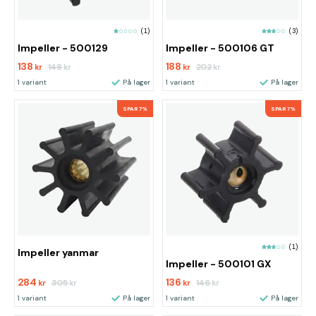
(1)
(3)
Impeller - 500129
Impeller - 500106 GT
138
188
148
202
kr
kr
kr
kr
1 variant
På lager
1 variant
På lager
SPAR 7%
SPAR 7%
(1)
Impeller yanmar
Impeller - 500101 GX
284
136
305
146
kr
kr
kr
kr
1 variant
På lager
1 variant
På lager