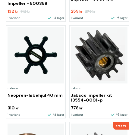
Impeller - 500358
132
259
142
279
kr
kr
kr
kr
1 variant
På lager
1 variant
På lager
Jabsco
Jabsco
Neopren-løbehjul 40 mm
Jabsco impeller kit
13554-0001-p
310
778
kr
kr
1 variant
På lager
1 variant
På lager
SPAR 7%