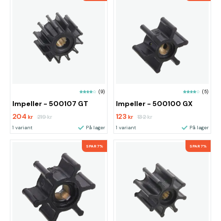
(9)
(5)
Impeller - 500107 GT
Impeller - 500100 GX
204
123
219
132
kr
kr
kr
kr
1 variant
På lager
1 variant
På lager
SPAR 7%
SPAR 7%