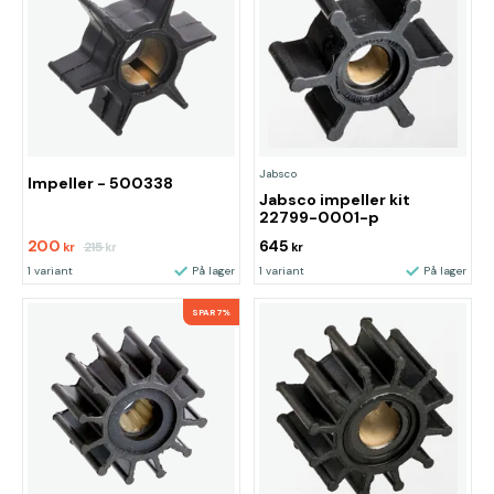
Jabsco
Impeller - 500338
Jabsco impeller kit
22799-0001-p
200
645
215
kr
kr
kr
1 variant
På lager
1 variant
På lager
SPAR 7%