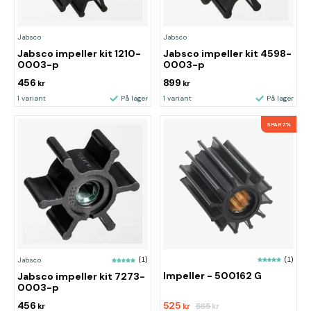
Jabsco
Jabsco
Jabsco impeller kit 1210-
Jabsco impeller kit 4598-
0003-p
0003-p
456
899
kr
kr
1 variant
På lager
1 variant
På lager
SPAR 7%
(1)
Jabsco
(1)
Impeller - 500162 G
Jabsco impeller kit 7273-
0003-p
456
525
565
kr
kr
kr