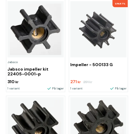
SPAR 7%
Jabsco
Impeller - 500133 G
Jabsco impeller kit
22405-0001-p
310
271
291
kr
kr
kr
1 variant
På lager
1 variant
På lager