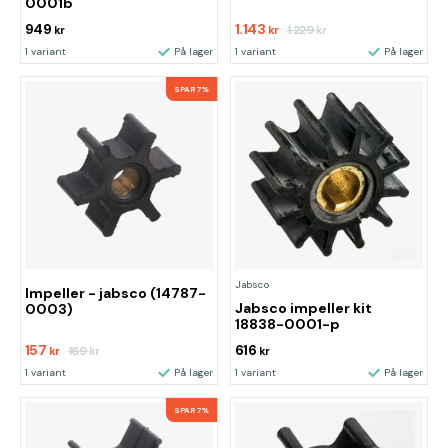
0001b
949
1.143
1.229
kr
kr
kr
1 variant
På lager
1 variant
På lager
SPAR 7%
Jabsco
Impeller - jabsco (14787-
Jabsco impeller kit
0003)
18838-0001-p
157
616
169
kr
kr
kr
1 variant
På lager
1 variant
På lager
SPAR 7%