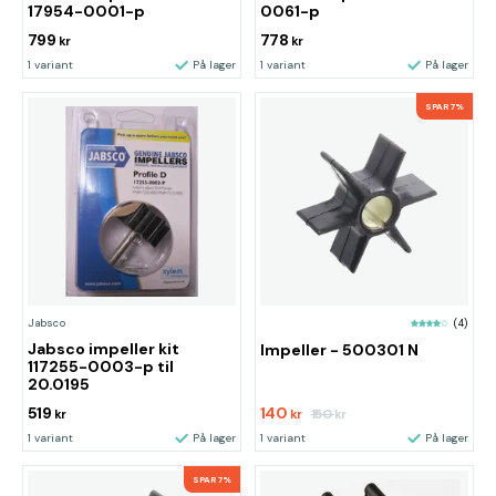
17954-0001-p
0061-p
799
778
kr
kr
1 variant
På lager
1 variant
På lager
SPAR 7%
Jabsco
(4)
Jabsco impeller kit
Impeller - 500301 N
117255-0003-p til
20.0195
519
140
150
kr
kr
kr
1 variant
På lager
1 variant
På lager
SPAR 7%