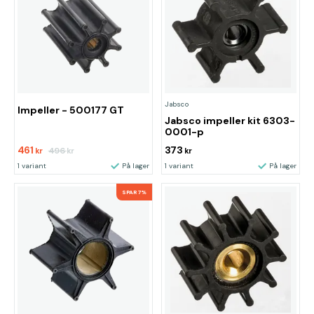
Jabsco
Impeller - 500177 GT
Jabsco impeller kit 6303-
0001-p
461
373
496
kr
kr
kr
1 variant
På lager
1 variant
På lager
SPAR 7%