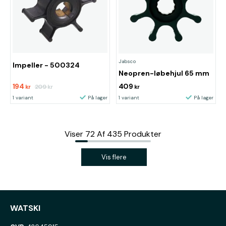
Jabsco
Impeller - 500324
Neopren-løbehjul 65 mm
194
409
209
kr
kr
kr
1 variant
På lager
1 variant
På lager
Viser
72
Af
435
Produkter
Vis flere
WATSKI