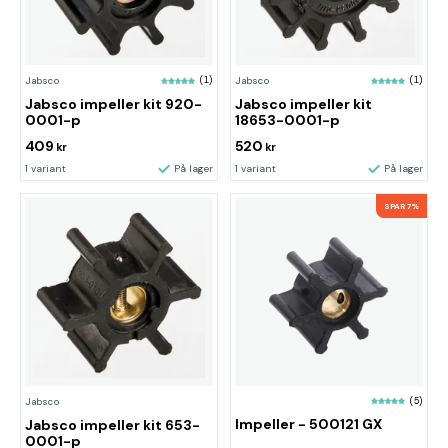
Jabsco
(1)
Jabsco
(1)
Jabsco impeller kit 920-
Jabsco impeller kit
0001-p
18653-0001-p
409
520
kr
kr
1 variant
På lager
1 variant
På lager
SPAR 7%
(5)
Jabsco
Impeller - 500121 GX
Jabsco impeller kit 653-
0001-p