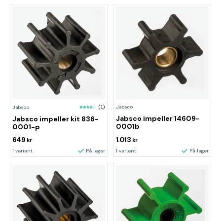
Jabsco
Jabsco
(1)
Jabsco impeller 14609-
Jabsco impeller kit 836-
0001b
0001-p
649
1.013
kr
kr
1 variant
På lager
1 variant
På lager