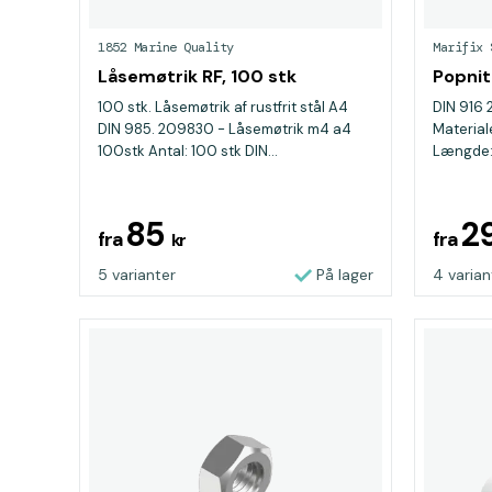
1852 Marine Quality
Marifix 
Låsemøtrik RF, 100 stk
Popnit
100 stk. Låsemøtrik af rustfrit stål A4
DIN 916
DIN 985. 209830 - Låsemøtrik m4 a4
Material
100stk Antal: 100 stk DIN...
Længde: 
85
2
fra
fra
kr
5 varianter
På lager
4 varian