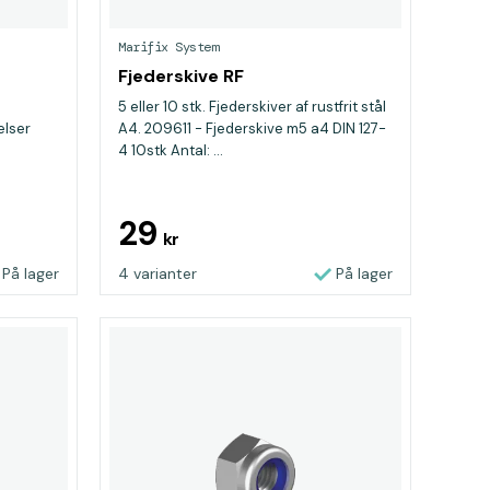
Marifix System
Fjederskive RF
5 eller 10 stk. Fjederskiver af rustfrit stål
elser
A4. 209611 - Fjederskive m5 a4 DIN 127-
4 10stk Antal: ...
29
kr
På lager
4 varianter
På lager