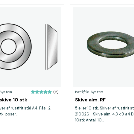
System
Marifix System
(2)
skive 10 stk
Skive alm. RF
er af rustfrit stål A4. Fås i 2
5 eller 10 stk. Skiver af rustfrit s
stk. poser.
210026 - Skive alm. 4.3 x 9 a4 D
10stk Antal: 10...