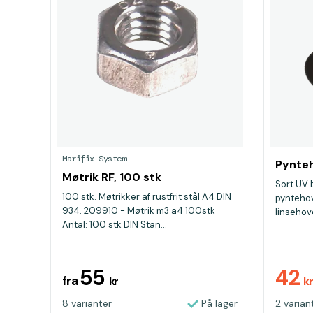
Marifix System
Pynteh
Møtrik RF, 100 stk
Sort UV 
100 stk. Møtrikker af rustfrit stål A4 DIN
pyntehov
934. 209910 - Møtrik m3 a4 100stk
linsehov
Antal: 100 stk DIN Stan...
skruer!...
55
42
fra
kr
k
8 varianter
På lager
2 varian