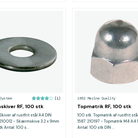
System
1852 Marine Quality
(1)
kiver RF, 100 stk
Topmøtrik RF, 100 stk
Skiver af rustfrit stål A4 DIN
100 stk. Topmøtrik af rustfrit st
210012 - Skærmskive 3.2 x 9mm
1587. 210197 - Topmøtrik M4 A4
 Antal: 100 s...
Antal: 100 stk DIN ...