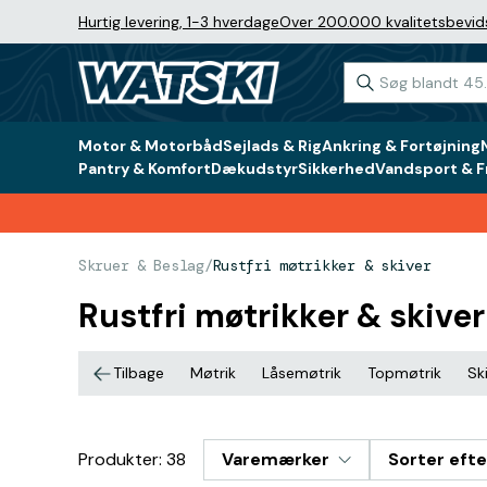
Hurtig levering, 1-3 hverdage
Over 200.000 kvalitetsbevid
Motor & Motorbåd
Sejlads & Rig
Ankring & Fortøjning
Pantry & Komfort
Dækudstyr
Sikkerhed
Vandsport & Fr
Skruer & Beslag
/
Rustfri møtrikker & skiver
Rustfri møtrikker & skiver
Tilbage
Møtrik
Låsemøtrik
Topmøtrik
Sk
Produkter: 38
Varemærker
Sorter efte