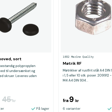
1852 Marine Quality
oved, sort
Møtrik RF
bestandig polypropylen
Møtrikker af rustfrit stål A4 DIN
ed til undersænket og
i 1, 5 eller 10 stk. poser. 209912 
ed skruer. Leveres uden
M4 A4 DIN 934...
45
9
fra
r
kr
kr
ter
På lager
6 varianter