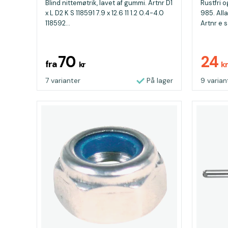
Blind nittemøtrik, lavet af gummi. Artnr D1
Rustfri o
x L D2 K S 118591 7.9 x 12.6 11 1.2 0.4-4.0
985. Alla
118592...
Artnr e s 
70
24
fra
kr
k
7 varianter
På lager
9 varian