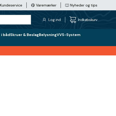
Kundeservice
Varemærker
Nyheder og tips
Log ind
Indkøbskurv
i båd
Skruer & Beslag
Belysning
VVS-System