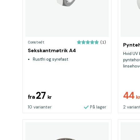
Comstedt
(1)
Pynteh
Sekskantmøtrik A4
Hvid UV 
Rustfri og syrefast
pyntehov
linsehov
skruer!...
27
44
fra
kr
k
10 varianter
På lager
2 varian