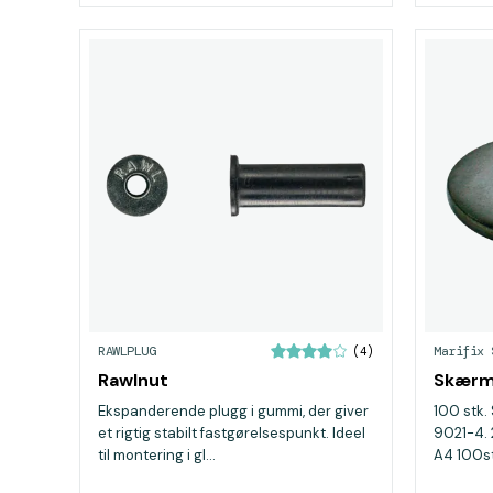
RAWLPLUG
Marifix 
(4)
Rawlnut
Skærms
Ekspanderende plugg i gummi, der giver
100 stk. 
et rigtig stabilt fastgørelsespunkt. Ideel
9021-4. 
til montering i gl...
A4 100stk