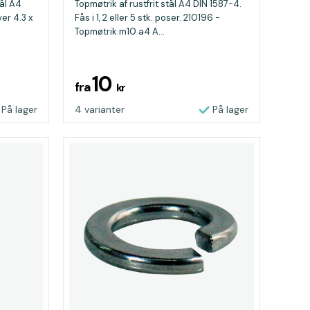
tål A4
Topmøtrik af rustfrit stål A4 DIN 1587-4.
er 4.3 x
Fås i 1, 2 eller 5 stk. poser. 210196 -
Topmøtrik m10 a4 A...
10
fra
kr
På lager
4 varianter
På lager