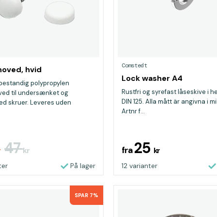
Comstedt
oved, hvid
Lock washer A4
bestandig polypropylen
Rustfri og syrefast låseskive i he
ed til undersænket og
DIN 125. Alla mått är angivna i mi
ed skruer. Leveres uden
Artnr f...
47
25
fra
r
kr
kr
ter
På lager
12 varianter
SPAR 7%