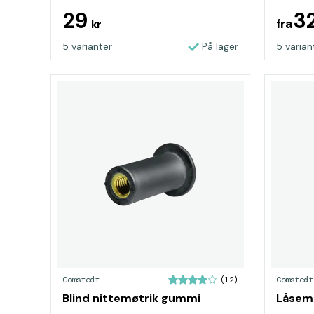
29
3
fra
kr
5 varianter
På lager
5 varian
Comstedt
Comstedt
(12)
Blind nittemøtrik gummi
Låsemø