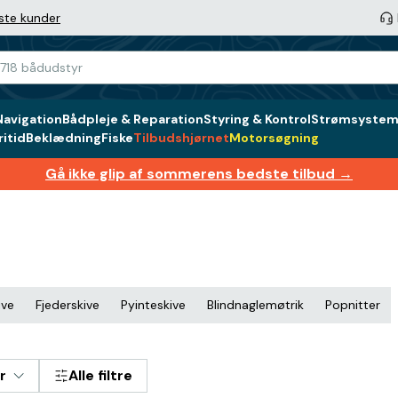
ste kunder
Navigation
Bådpleje & Reparation
Styring & Kontrol
Strømsystem 
itid
Beklædning
Fiske
Tilbudshjørnet
Motorsøgning
Gå ikke glip af sommerens bedste tilbud →
ive
Fjeder­skive
Pyinteskive
Blindnaglemøtrik
Popnitter
r
Alle filtre