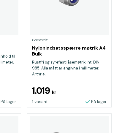
Comstedt
Nylonindsatsspærre møtrik A4
Bulk
nhold til
llimeter.
Rustfri og syrefast låsemøtrik iht. DIN
985. Alla mått är angivna i millimeter.
Artnr e...
1.019
kr
På lager
1 variant
På lager