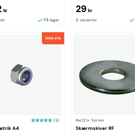
2
29
kr
kr
ter
På lager
5 varianter
SPAR 41%
Marifix System
(1)
trik A4
Skærmskiver RF