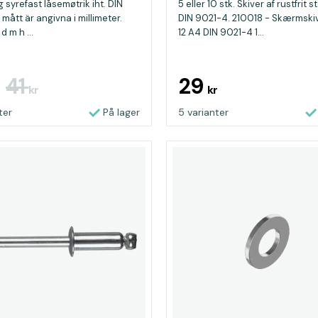
g syrefast låsemøtrik iht. DIN
5 eller 10 stk. Skiver af rustfrit s
 mått är angivna i millimeter.
DIN 9021-4. 210018 - Skærmskiv
d m h ...
12 A4 DIN 9021-4 1...
41
29
r
kr
kr
ter
På lager
5 varianter