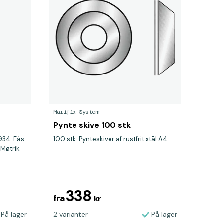
Marifix System
Pynte skive 100 stk
 934. Fås
100 stk. Pynteskiver af rustfrit stål A4.
- Møtrik
338
fra
kr
På lager
2 varianter
På lager