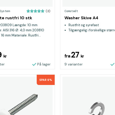
System
Comstedt
(2)
te rustfri 10 stk
Washer Skive A4
 203809 Længde: 10 mm
Rustfrit og syrefast
e: AISI 316 Ø: 4,0 mm 203810
Tilgængelig i forskellige størr
16 mm Materiale: Rustfri...
9
27
fra
kr
kr
ter
På lager
9 varianter
SPAR 6%