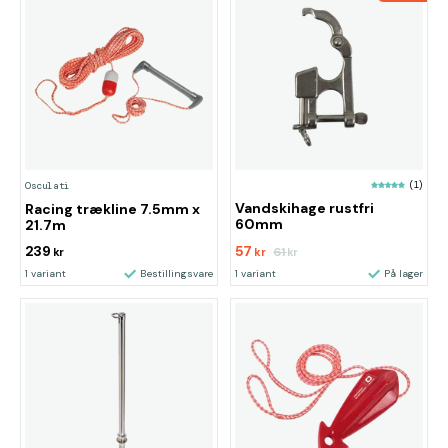
(1)
Osculati
Vandskihage rustfri
Racing trækline 7.5mm x
60mm
21.7m
239
57
61
kr
kr
kr
1 variant
Bestillingsvare
1 variant
På lager