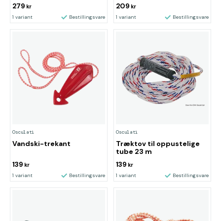
279
209
kr
kr
1 variant
Bestillingsvare
1 variant
Bestillingsvare
Osculati
Osculati
Vandski-trekant
Træktov til oppustelige
tube 23 m
139
139
kr
kr
1 variant
Bestillingsvare
1 variant
Bestillingsvare