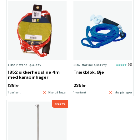
1852 Marine Quality
1852 Marine Quality
(5)
1852 sikkerhedsline 4m
Trækblok, Øje
med karabinhager
138
235
kr
kr
1 variant
Ikke på lager
1 variant
Ikke på lager
SPAR 7%