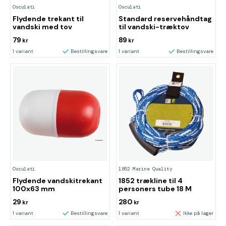
Osculati
Osculati
Flydende trekant til
Standard reservehåndtag
vandski med tov
til vandski-træktov
79
89
kr
kr
1 variant
Bestillingsvare
1 variant
Bestillingsvare
Osculati
1852 Marine Quality
Flydende vandskitrekant
1852 trækline til 4
100x63 mm
personers tube 18 M
29
280
kr
kr
1 variant
Bestillingsvare
1 variant
Ikke på lager