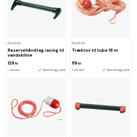
Osculati
Osculati
Reservehåndtag racing til
Træktov til tube 18 m
vandskiline
129
119
kr
kr
1 variant
Bestillingsvare
1 variant
Bestillingsvare