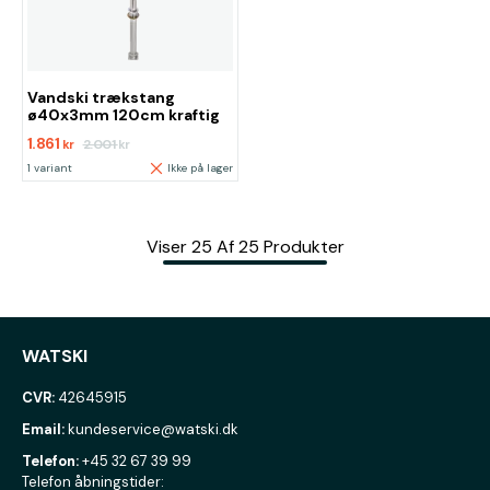
Vandski trækstang
ø40x3mm 120cm kraftig
1.861
2.001
kr
kr
1 variant
Ikke på lager
Viser
25
Af
25
Produkter
WATSKI
CVR:
42645915
Email:
kundeservice@watski.dk
Telefon:
+45 32 67 39 99
Telefon åbningstider: