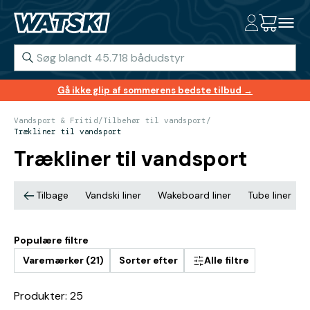
Gå ikke glip af sommerens bedste tilbud →
Vandsport & Fritid
/
Tilbehør til vandsport
/
Trækliner til vandsport
Trækliner til vandsport
Tilbage
Vandski liner
Wakeboard liner
Tube liner
Populære filtre
Varemærker (21)
Sorter efter
Alle filtre
Produkter: 25