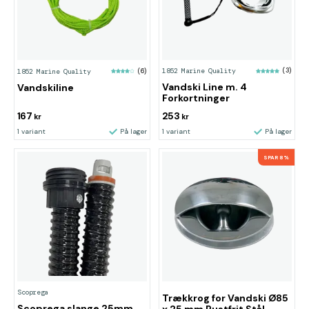
1852 Marine Quality
(3)
1852 Marine Quality
(6)
Vandski Line m. 4
Vandskiline
Forkortninger
167
253
kr
kr
1 variant
På lager
1 variant
På lager
SPAR 8%
Scoprega
Trækkrog for Vandski Ø85
Scoprega slange 25mm