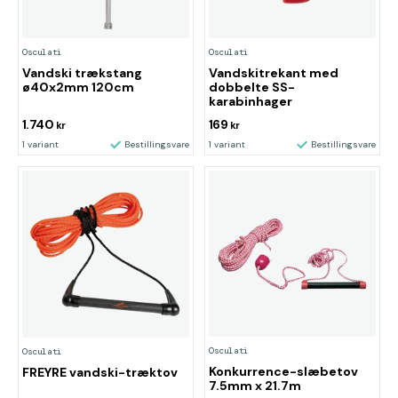
Osculati
Osculati
Vandski trækstang
Vandskitrekant med
ø40x2mm 120cm
dobbelte SS-
karabinhager
1.740
169
kr
kr
1 variant
Bestillingsvare
1 variant
Bestillingsvare
Osculati
Osculati
Konkurrence-slæbetov
FREYRE vandski-træktov
7.5mm x 21.7m