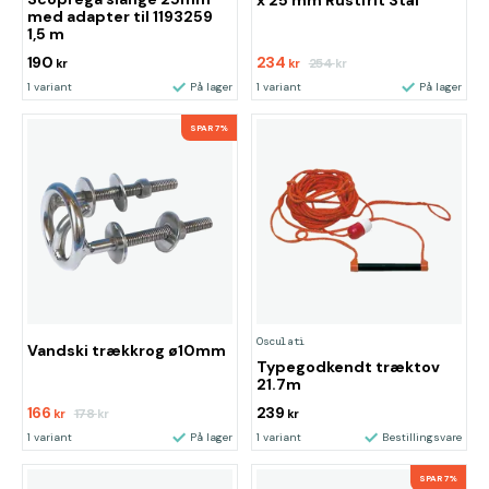
x 25 mm Rustfrit Stål
med adapter til 1193259
1,5 m
190
234
254
kr
kr
kr
1 variant
På lager
1 variant
På lager
SPAR 7%
Osculati
Vandski trækkrog ø10mm
Typegodkendt træktov
21.7m
166
239
178
kr
kr
kr
1 variant
På lager
1 variant
Bestillingsvare
SPAR 7%