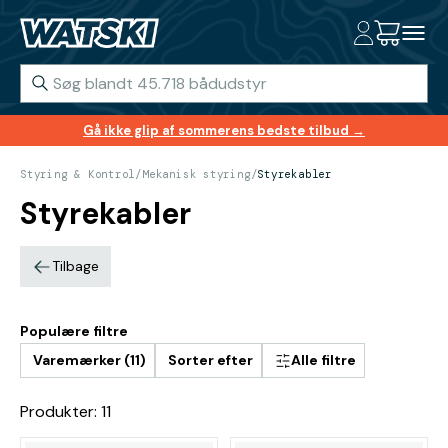
Gå ikke glip af sommerens bedste tilbud →
Styring & Kontrol
/
Mekanisk styring
/
Styrekabler
Styrekabler
Tilbage
Populære filtre
Varemærker (11)
Sorter efter
Alle filtre
Produkter: 11