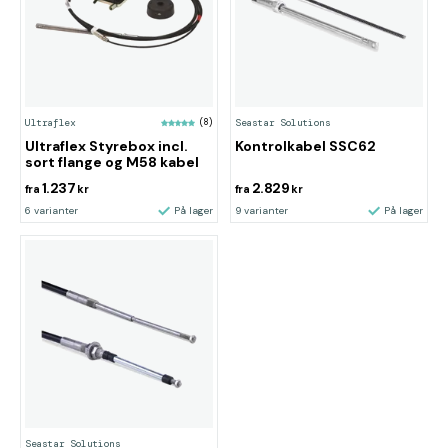
Ultraflex
(8)
Seastar Solutions
Ultraflex Styrebox incl.
Kontrolkabel SSC62
sort flange og M58 kabel
1.237
2.829
fra
kr
fra
kr
6 varianter
På lager
9 varianter
På lager
Seastar Solutions