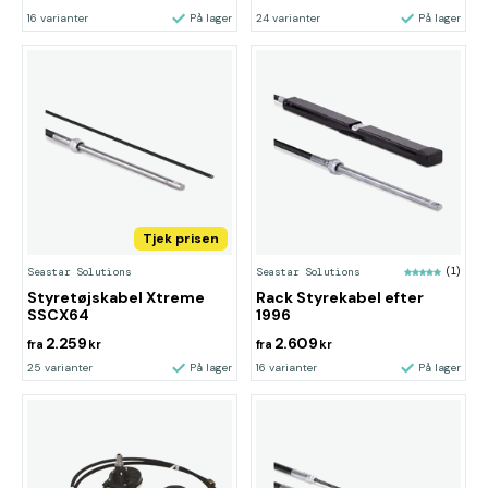
16 varianter
På lager
24 varianter
På lager
Tjek prisen
Seastar Solutions
Seastar Solutions
(1)
Styretøjskabel Xtreme
Rack Styrekabel efter
SSCX64
1996
2.259
2.609
fra
kr
fra
kr
25 varianter
På lager
16 varianter
På lager