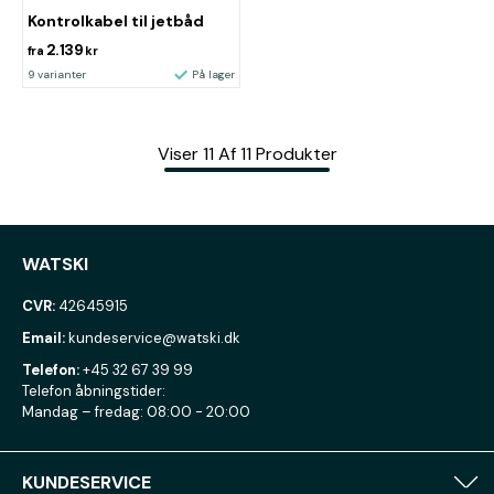
Kontrolkabel til jetbåd
2.139
fra
kr
9 varianter
På lager
Viser
11
Af
11
Produkter
WATSKI
CVR:
42645915
Email:
kundeservice@watski.dk
Telefon:
+45 32 67 39 99
Telefon åbningstider:
Mandag – fredag: 08:00 - 20:00
KUNDESERVICE