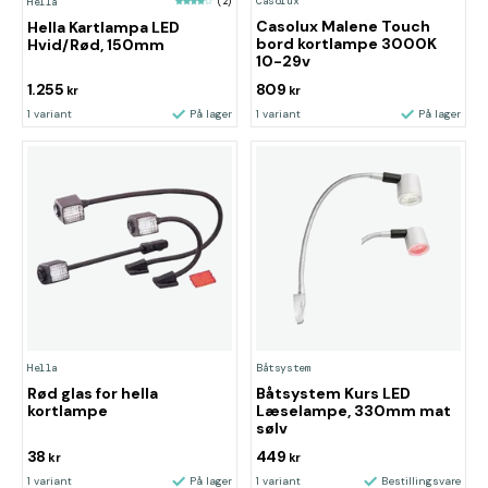
Casolux
Hella
(2)
Casolux Malene Touch
Hella Kartlampa LED
bord kortlampe 3000K
Hvid/Rød, 150mm
10-29v
1.255
809
kr
kr
1 variant
På lager
1 variant
På lager
Hella
Båtsystem
Rød glas for hella
Båtsystem Kurs LED
kortlampe
Læselampe, 330mm mat
sølv
38
449
kr
kr
1 variant
På lager
1 variant
Bestillingsvare