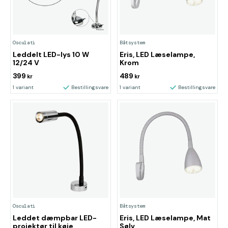
Osculati
Båtsystem
Leddelt LED-lys 10 W
Eris, LED Læselampe,
12/24 V
Krom
399
489
kr
kr
1 variant
Bestillingsvare
1 variant
Bestillingsvare
Osculati
Båtsystem
Leddet dæmpbar LED-
Eris, LED Læselampe, Mat
projektør til køje
Sølv