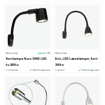
Båtsystem
(2)
Båtsystem
Kortlampe Kurs SMD LED
Eris, LED Læselampe, Sort
389
399
fra
kr
kr
2 varianter
Bestillingsvare
1 variant
Bestillingsvare