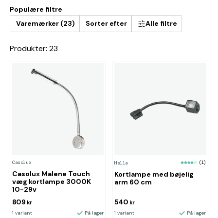
Populære filtre
Varemærker (23)
Sorter efter
Alle filtre
Produkter: 23
Casolux
Hella
(1)
Casolux Malene Touch
Kortlampe med bøjelig
væg kortlampe 3000K
arm 60 cm
10-29v
809
540
kr
kr
1 variant
På lager
1 variant
På lager