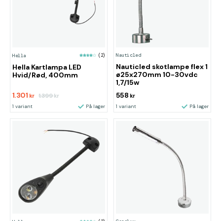
Nauticled
Hella
(2)
Nauticled skotlampe flex 1
Hella Kartlampa LED
ø25x270mm 10-30vdc
Hvid/Rød, 400mm
1,7/15w
1.301
558
1.399
kr
kr
kr
1 variant
På lager
1 variant
På lager