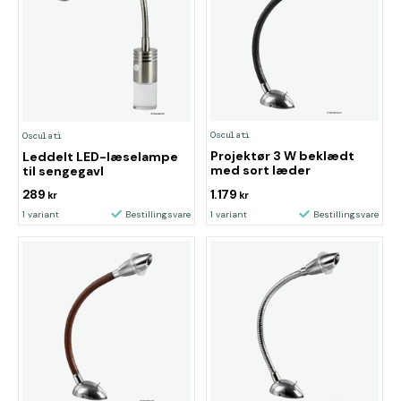
Osculati
Osculati
Projektør 3 W beklædt
Leddelt LED-læselampe
med sort læder
til sengegavl
289
1.179
kr
kr
1 variant
Bestillingsvare
1 variant
Bestillingsvare