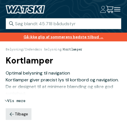
Gå ikke glip af sommerens bedste tilbud →
Belysning
/
Indendørs belysning
/
Kortlamper
Kortlamper
Optimal belysning til navigation
Kortlamper giver præcist lys til kortbord og navigation.
De er designet til at minimere blænding og sikre god
synlighed.
Vis mere
Tilbage