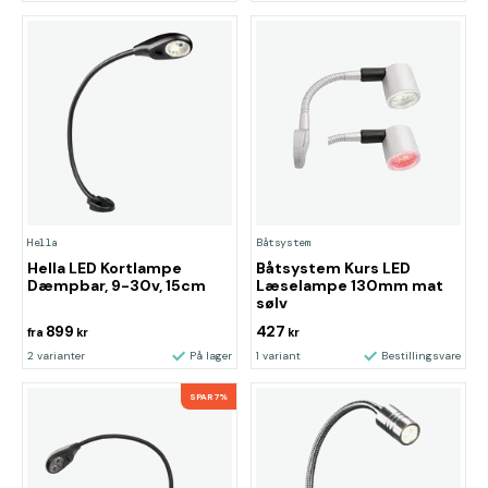
Hella
Båtsystem
Hella LED Kortlampe
Båtsystem Kurs LED
Dæmpbar, 9-30v, 15cm
Læselampe 130mm mat
sølv
899
427
fra
kr
kr
2 varianter
På lager
1 variant
Bestillingsvare
SPAR 7%