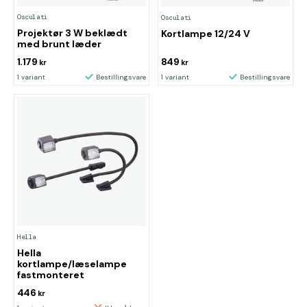
Osculati
Osculati
Projektør 3 W beklædt
Kortlampe 12/24 V
med brunt læder
1.179
849
kr
kr
1 variant
Bestillingsvare
1 variant
Bestillingsvare
Hella
Hella
kortlampe/læselampe
fastmonteret
446
kr