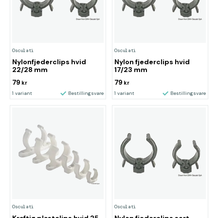
Osculati
Osculati
Nylonfjederclips hvid
Nylon fjederclips hvid
22/28 mm
17/23 mm
79
79
kr
kr
1 variant
Bestillingsvare
1 variant
Bestillingsvare
Osculati
Osculati