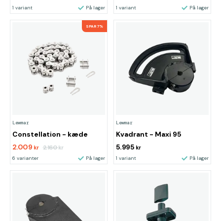
1 variant
På lager
1 variant
På lager
SPAR 7%
Lewmar
Lewmar
Constellation - kæde
Kvadrant - Maxi 95
2.009
5.995
2.160
kr
kr
kr
6 varianter
På lager
1 variant
På lager