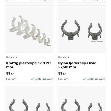
Osculati
Osculati
Kraftig plastclips hvid 20
Nylon fjederclips hvid
mm
27/35 mm
89
89
kr
kr
1 variant
Bestillingsvare
1 variant
Bestillingsvare