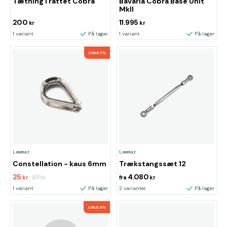
Tætning i rattet Cobra
Bavaria Cobra Base Unit
MkII
200
11.995
kr
kr
1 variant
På lager
1 variant
På lager
SPAR 7%
Lewmar
Lewmar
Constellation - kaus 6mm
Trækstangssæt 12
25
4.080
27
kr
kr
fra
kr
1 variant
På lager
2 varianter
På lager
SPAR 6%