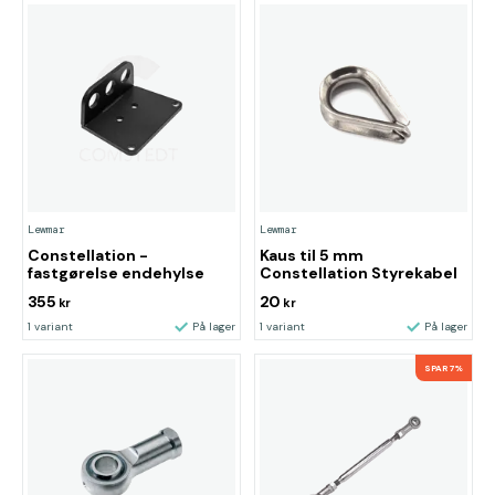
Lewmar
Lewmar
Constellation -
Kaus til 5 mm
fastgørelse endehylse
Constellation Styrekabel
355
20
kr
kr
1 variant
På lager
1 variant
På lager
SPAR 7%