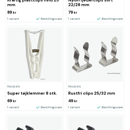
Kraftig plastclips hvid 25
Nylon fjederclips sort
mm
22/28 mm
89
79
kr
kr
1 variant
Bestillingsvare
1 variant
Bestillingsvare
Osculati
Osculati
Super tøjklemmer 8 stk.
Rustfri clips 25/32 mm
69
49
kr
kr
1 variant
Bestillingsvare
1 variant
Bestillingsvare