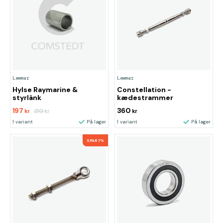
Lewmar
Lewmar
Hylse Raymarine &
Constellation -
styrlänk
kædestrammer
197
360
210
kr
kr
kr
1 variant
På lager
1 variant
På lager
SPAR 7%