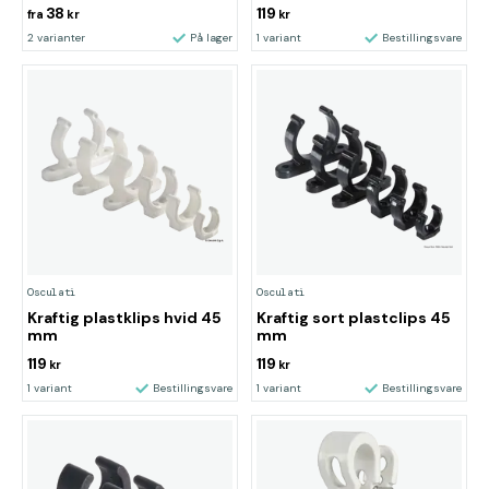
38
119
fra
kr
kr
2 varianter
På lager
1 variant
Bestillingsvare
Osculati
Osculati
Kraftig plastklips hvid 45
Kraftig sort plastclips 45
mm
mm
119
119
kr
kr
1 variant
Bestillingsvare
1 variant
Bestillingsvare