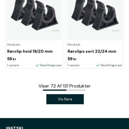
Osculati
Osculati
Rørclip hvid 19/20 mm
Rørclips sort 22/24 mm
59
59
kr
kr
1 variant
Bestillingsvare
1 variant
Bestillingsvare
Viser
72
Af
131
Produkter
Vis flere
WATSKI