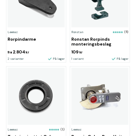
Lewmar
Ronstan
(5)
Rorpindarme
Ronstan Rorpinds
monteringsbeslag
2.804
109
fra
kr
kr
2 varianter
På lager
1 variant
På lager
Lewmar
(1)
Lewmar