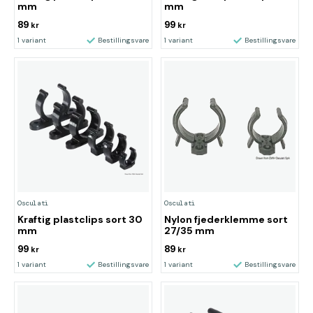
mm
mm
89
99
kr
kr
1 variant
Bestillingsvare
1 variant
Bestillingsvare
Osculati
Osculati
Kraftig plastclips sort 30
Nylon fjederklemme sort
mm
27/35 mm
99
89
kr
kr
1 variant
Bestillingsvare
1 variant
Bestillingsvare