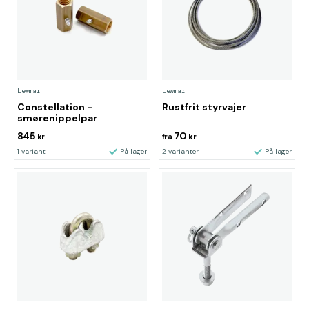
Lewmar
Lewmar
Constellation -
Rustfrit styrvajer
smørenippelpar
845
70
kr
fra
kr
1 variant
På lager
2 varianter
På lager