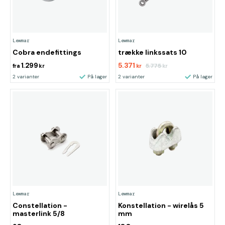
Lewmar
Lewmar
Cobra endefittings
trække linkssats 10
1.299
5.371
5.775
fra
kr
kr
kr
2 varianter
På lager
2 varianter
På lager
Lewmar
Lewmar
Constellation -
Konstellation - wirelås 5
masterlink 5/8
mm