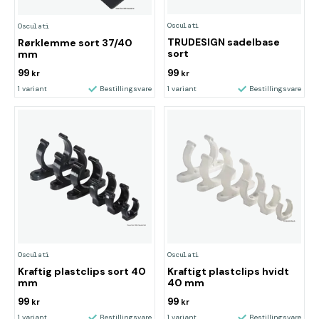
Osculati
Osculati
TRUDESIGN sadelbase
Rørklemme sort 37/40
sort
mm
99
99
kr
kr
1 variant
Bestillingsvare
1 variant
Bestillingsvare
Osculati
Osculati
Kraftig plastclips sort 40
Kraftigt plastclips hvidt
mm
40 mm
99
99
kr
kr
1 variant
Bestillingsvare
1 variant
Bestillingsvare