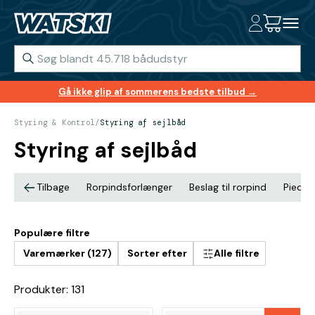
Gå ikke glip af sommerens bedste tilbud →
Styring & Kontrol
/
Styring af sejlbåd
Styring af sejlbåd
Tilbage
Rorpindsforlænger
Beslag til rorpind
Piedes
Populære filtre
Varemærker (127)
Sorter efter
Alle filtre
Produkter: 131