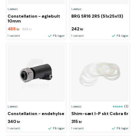
Lewmar
Lewmar
Constellation - øglebult
BRG SR16 2RS (51x25x13)
10mm
488
242
525
kr
kr
kr
1 variant
På lager
1 variant
På lager
Lewmar
Lewmar
(1)
Constellation - endehylse
Shim-sæt I-P skt Cobra 6r
340
315
kr
kr
1 variant
På lager
1 variant
På lager