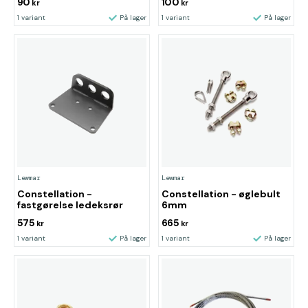
90
100
kr
kr
1 variant
På lager
1 variant
På lager
Lewmar
Lewmar
Constellation -
Constellation - øglebult
fastgørelse ledeksrør
6mm
575
665
kr
kr
1 variant
På lager
1 variant
På lager