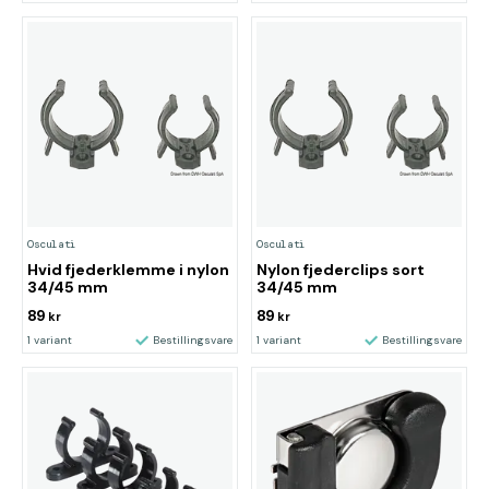
Osculati
Osculati
Hvid fjederklemme i nylon
Nylon fjederclips sort
34/45 mm
34/45 mm
89
89
kr
kr
1 variant
Bestillingsvare
1 variant
Bestillingsvare