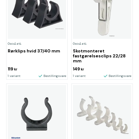
Osculati
Osculati
Rørklips hvid 37/40 mm
Skotmonteret
fastgørelsesclips 22/28
mm
119
149
kr
kr
1 variant
Bestillingsvare
1 variant
Bestillingsvare