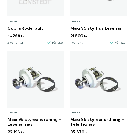
Lewmar
Lewmar
Cobra Roderbult
Maxi 95 styrhus Lewmar
269
21.520
fra
kr
kr
2 varianter
På lager
1 variant
På lager
Lewmar
Lewmar
Maxi 95 styreanordning -
Maxi 95 styreanordning -
Lewmar nav
Teleflexnav
22.196
35.670
kr
kr