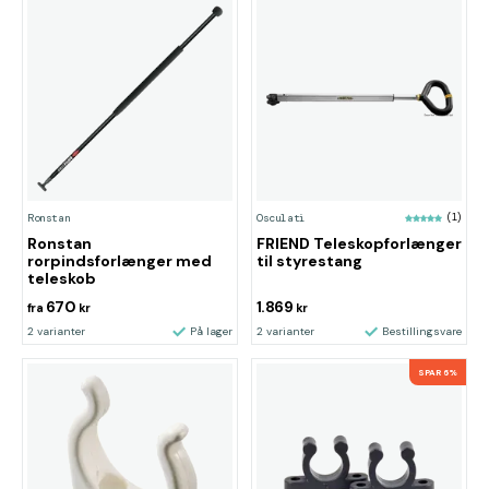
Ronstan
Osculati
(1)
Ronstan
FRIEND Teleskopforlænger
rorpindsforlænger med
til styrestang
teleskob
670
1.869
fra
kr
kr
2 varianter
På lager
2 varianter
Bestillingsvare
SPAR 6%