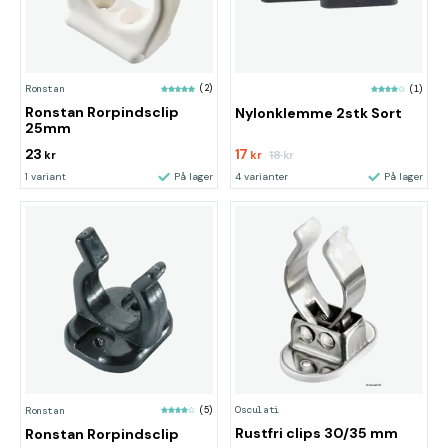
Ronstan
(2)
(1)
Ronstan Rorpindsclip
Nylonklemme 2stk Sort
25mm
23
17
18
kr
kr
kr
1 variant
På lager
4 varianter
På lager
Osculati
Ronstan
(5)
Rustfri clips 30/35 mm
Ronstan Rorpindsclip