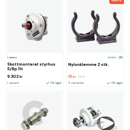
SPAR 7%
Lewmar
(8)
Skottmonterat styrhus
Nylonklemme 2 stk.
5/8p 11t
9.302
13
14
kr
kr
kr
1 variant
På lager
5 varianter
På lager