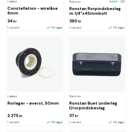
Lewmar
Ronstan
(1)
Constellation - wirelåse
Ronstan Rorpindsbeslag
6mm
m.1/4"x45mmbolt
34
390
kr
kr
1 variant
På lager
1 variant
På lager
Lewmar
Ronstan
Rorlager - øverst, 50mm
Ronstan Buet underlag
f/rorpindsbeslag
2.275
37
kr
kr
1 variant
På lager
1 variant
På lager