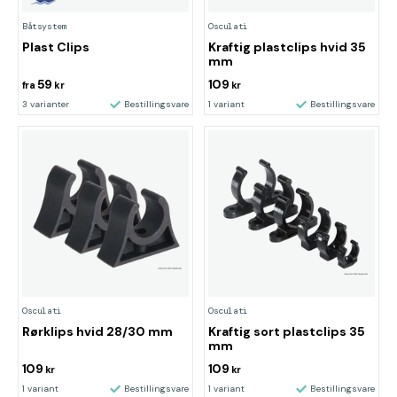
Båtsystem
Osculati
Plast Clips
Kraftig plastclips hvid 35
mm
59
109
fra
kr
kr
3 varianter
Bestillingsvare
1 variant
Bestillingsvare
Osculati
Osculati
Rørklips hvid 28/30 mm
Kraftig sort plastclips 35
mm
109
109
kr
kr
1 variant
Bestillingsvare
1 variant
Bestillingsvare