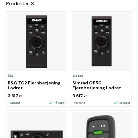
Produkter: 8
B&G
Simrad
B&G ZC2 Fjernbetjening
Simrad OP50
Lodret
Fjernbetjening Lodret
3.617
3.617
kr
kr
1 variant
På lager
1 variant
På lager