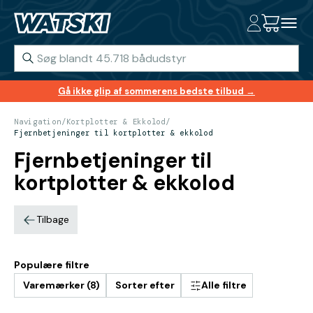
Gå ikke glip af sommerens bedste tilbud →
Navigation
/
Kortplotter & Ekkolod
/
Fjernbetjeninger til kortplotter & ekkolod
Fjernbetjeninger til
kortplotter & ekkolod
Tilbage
Populære filtre
Varemærker (8)
Sorter efter
Alle filtre