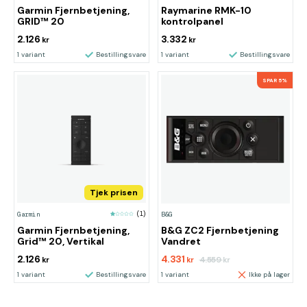
Raymarine RMK-10
Garmin Fjernbetjening,
kontrolpanel
GRID™ 20
2.126
3.332
kr
kr
1 variant
Bestillingsvare
1 variant
Bestillingsvare
SPAR 5%
Tjek prisen
Garmin
(1)
B&G
B&G ZC2 Fjernbetjening
Garmin Fjernbetjening,
Vandret
Grid™ 20, Vertikal
2.126
4.331
4.559
kr
kr
kr
1 variant
Bestillingsvare
1 variant
Ikke på lager