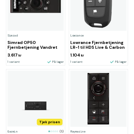
Simrad
Lowrance
Simrad OP50
Lowrance Fjernbetjening
Fjernbetjening Vandret
LR-1 til HDS Live & Carbon
3.617
1.104
kr
kr
1 variant
På lager
1 variant
På lager
Tjek prisen
Garmin
(1)
Raymarine