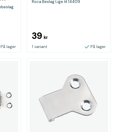
Roca Beslag Lige til 14409
ebeslag
39
kr
På lager
1 variant
På lager