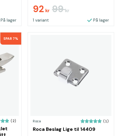
92
99
kr
kr
På lager
1 variant
På lager
SPAR 7%
(2)
Roca
(1)
let
Roca Beslag Lige til 14409
itt