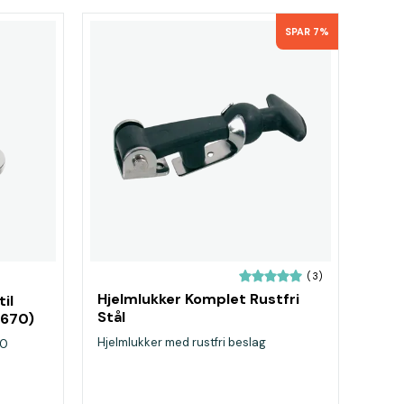
SPAR 7%
(3)
Hjelmlukker Komplet Rustfri
il
Stål
4670)
Hjelmlukker med rustfri beslag
70