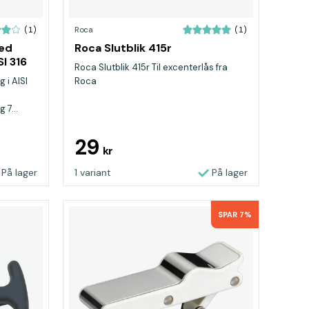
Roca
(1)
(1)
ed
Roca Slutblik 415r
I 316
Roca Slutblik 415r Til excenterlås fra
 i AISI
Roca
7...
29
kr
På lager
1 variant
På lager
SPAR 7%