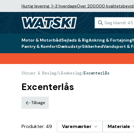
Hurtig levering, 1-3 hverdage
Over 200.000 kvalitetsbevid
Motor & Motorbåd
Sejlads & Rig
Ankring & Fortøjning
Pantry & Komfort
Dækudstyr
Sikkerhed
Vandsport & Fr
Skruer & Beslag
/
Låsebeslag
/
Excenterlås
Excenterlås
Tilbage
Produkter: 49
Varemærker
Materiale