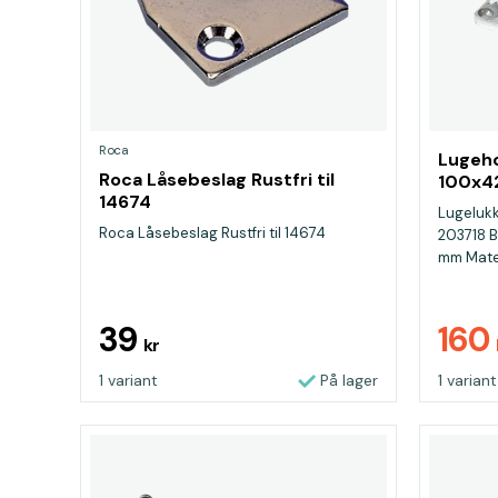
Roca
Lugeho
Roca Låsebeslag Rustfri til
100x
14674
Lugelukke
Roca Låsebeslag Rustfri til 14674
203718 
mm Materi
39
160
kr
1 variant
På lager
1 variant