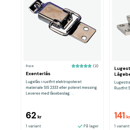
Roca
(2)
Luges
Exenterlås
Lågebe
95x2
Lugelås i rustfrit elektropoleret
Lugestr
materiale SIS 2333 eller poleret messing.
Rustfrit
Leveres med låsebeslag. ...
62
141
kr
k
1 variant
På lager
1 variant