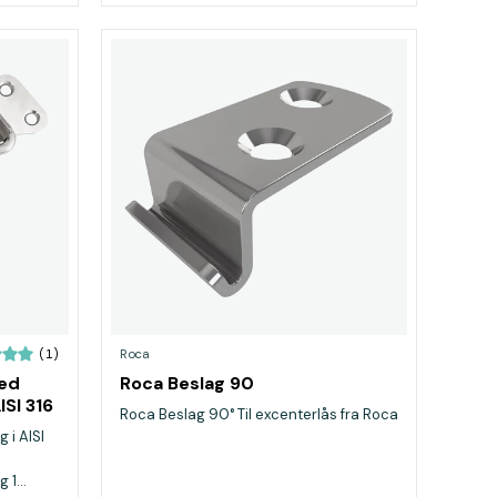
Roca
(1)
ed
Roca Beslag 90
SI 316
Roca Beslag 90° Til excenterlås fra Roca
 i AISI
1...