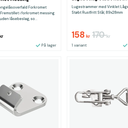
Stål, 89x28mm
Lugestrammer med Vinklet Låg
ngelåsoverfald Forkromet
Støbt Rustfritt Stål, 89x28mm
Fremstillet i forkromet messing.
uden låsebeslag, so...
158
170
kr
kr
kr
På lager
1 variant