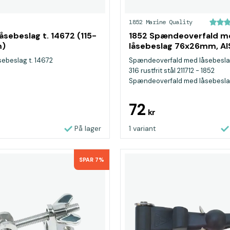
1852 Marine Quality
åsebeslag t. 14672 (115-
1852 Spændeoverfald m
m)
låsebeslag 76x26mm, AIS
ebeslag t. 14672
Spændeoverfald med låsebeslag
316 rustfrit stål 211712 - 1852
Spændeoverfald med låsebeslag 
72
kr
På lager
1 variant
SPAR 7%