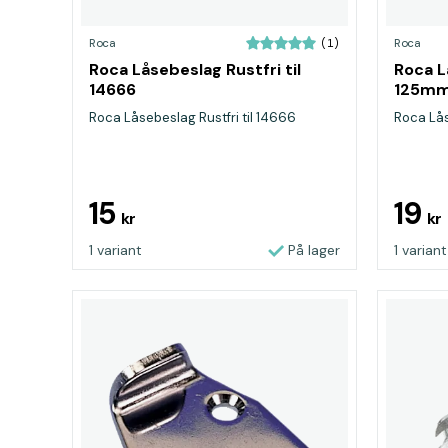
Roca
Roca
(1)
Roca Låsebeslag Rustfri til
Roca L
14666
125m
Roca Låsebeslag Rustfri til 14666
Roca Lås
15
19
kr
kr
1 variant
På lager
1 variant