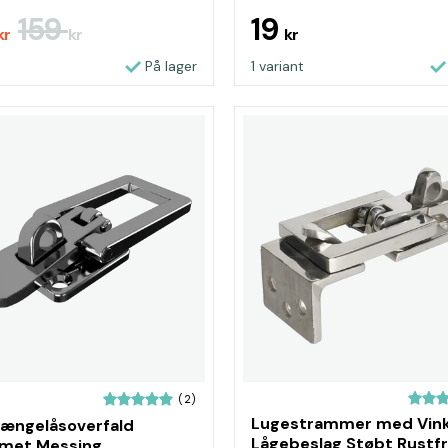
159
19
kr
kr
kr
På lager
1 variant
(2)
Lugestrammer med Vink
ængelåsoverfald
Lågebeslag Støbt Rustfr
omet Messing