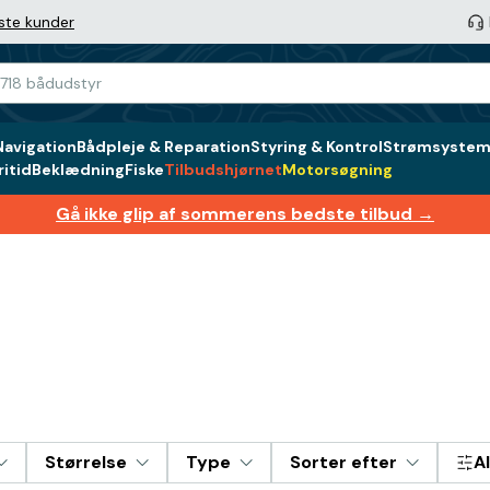
ste kunder
Navigation
Bådpleje & Reparation
Styring & Kontrol
Strømsystem 
itid
Beklædning
Fiske
Tilbudshjørnet
Motorsøgning
Gå ikke glip af sommerens bedste tilbud →
Størrelse
Type
Sorter efter
Al