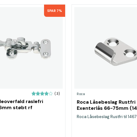
SPAR 7%
(3)
Roca
overfald raslefri
Roca Låsebeslag Rustfri t
6mm støbt rf
Exenterlås 66-75mm (1
Roca Låsebeslag Rustfri til 146