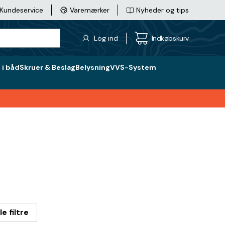
Kundeservice
Varemærker
Nyheder og tips
Log ind
Indkøbskurv
i båd
Skruer & Beslag
Belysning
VVS-System
le filtre