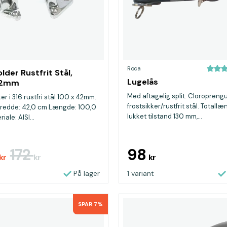
Roca
lder Rustfrit Stål,
Lugelås
42mm
Med aftagelig split. Cloropren
r i 316 rustfri stål 100 x 42mm.
frostsikker/rustfrit stål. Totallæ
Bredde: 42,0 cm Længde: 100,0
lukket tilstand 130 mm,...
ale: AISI...
172
98
kr
kr
kr
På lager
1 variant
SPAR 7%