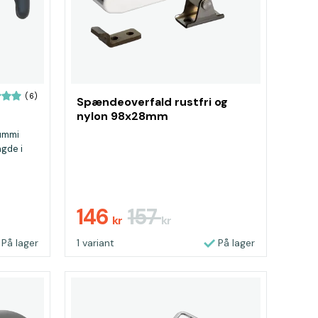
(6)
Spændeoverfald rustfri og
nylon 98x28mm
gummi
ngde i
146
157
kr
kr
På lager
1 variant
På lager