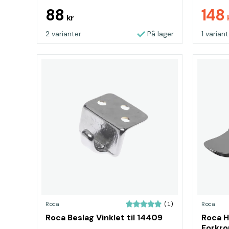
88
148
kr
2 varianter
På lager
1 variant
Roca
Roca
(1)
Roca Beslag Vinklet til 14409
Roca H
Forkr