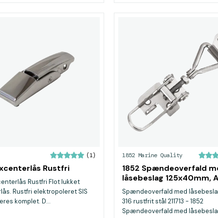
1852 Marine Quality
(1)
xcenterlås Rustfri
1852 Spændeoverfald m
låsebeslag 125x40mm, AI
enterlås Rustfri Flot lukket
ås. Rustfri elektropoleret SIS
Spændeoverfald med låsebeslag
eres komplet. D...
316 rustfrit stål 211713 - 1852
Spændeoverfald med låsebeslag 