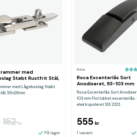
Roca
trammer med
Roca Excenterlås Sort
slag Støbt Rustfrit Stål,
Anodiseret, 93-103 mm
8mm
ammer med Lågebeslag Støbt
Roca Excenterlås Sort Anodiser
 Stål, 95x28mm
103 mm Flot lukket excenterlås. 
elektropoleret SIS 2323...
152
555
r
kr
kr
På lager
1 variant