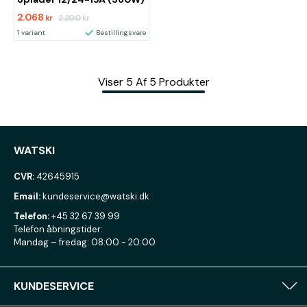
2.068
2.200
kr
kr
1 variant
Bestillingsvare
Viser
5
Af
5
Produkter
WATSKI
CVR:
42645915
Email:
kundeservice@watski.dk
Telefon:
+45 32 67 39 99
Telefon åbningstider:
Mandag – fredag: 08:00 - 20:00
KUNDESERVICE