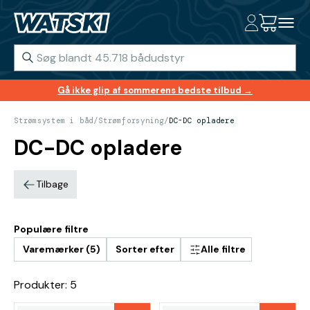
Gå ikke glip af sommerens bedste tilbud →
Strømsystem i båd
/
Strømforsyning
/
DC-DC opladere
DC-DC opladere
Tilbage
Populære filtre
Varemærker (5)
Sorter efter
Alle filtre
Produkter: 5