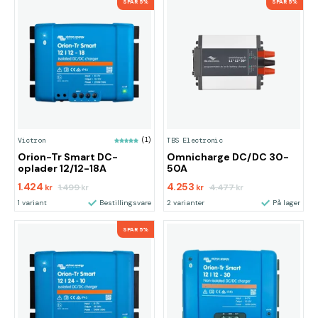
SPAR 5%
SPAR 5%
Victron
(1)
TBS Electronic
Orion-Tr Smart DC-
Omnicharge DC/DC 30-
oplader 12/12-18A
50A
1.424
4.253
1.499
4.477
kr
kr
kr
kr
1 variant
Bestillingsvare
2 varianter
På lager
SPAR 5%