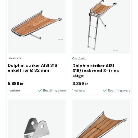
Osculati
Osculati
Dolphin striker AISI 316
Dolphin striker AISI
enkelt rør Ø 32 mm
316/teak med 3-trins
stige
5.889
3.359
kr
kr
1 variant
Bestillingsvare
1 variant
Bestillingsvare