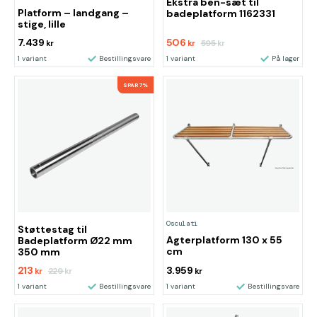
Ekstra ben-sæt til
Platform – landgang –
badeplatform 1162331
stige, lille
7.439
506
595
kr
kr
kr
1 variant
Bestillingsvare
1 variant
På lager
SPAR 7%
Osculati
Støttestag til
Agterplatform 130 x 55
Badeplatform Ø22 mm
cm
350 mm
213
3.959
229
kr
kr
kr
1 variant
Bestillingsvare
1 variant
Bestillingsvare