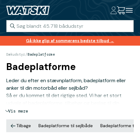
Gå ikke glip af sommerens bedste tilbud →
Dækudstyr
/
Badeplatforme
Badeplatforme
Leder du efter en stævnplatform, badeplatform eller
anker til din motorbåd eller sejlbåd?
Så er du kommet til det rigtige sted. Vi har et stort
udvalg af badeplatforme, tilbehør og beslag til din
bådtype. Uanset om du har en bekkasin, en båd med
Vis mere
rundere hæk eller en anden model, kan du være sikker
på, at vi har en badeplatform lige til dig.
Tilbage
Badeplatforme til sejlbåde
Badeplatforme til
Vi har en svømmeplatform fra svenske Båtsystem.