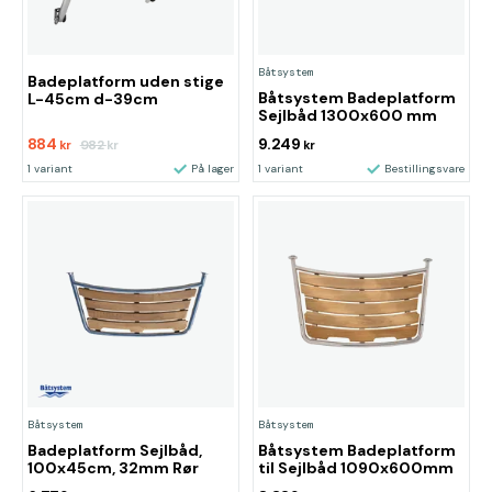
Båtsystem
Badeplatform uden stige
Båtsystem Badeplatform
L-45cm d-39cm
Sejlbåd 1300x600 mm
884
9.249
982
kr
kr
kr
1 variant
På lager
1 variant
Bestillingsvare
Båtsystem
Båtsystem
Badeplatform Sejlbåd,
Båtsystem Badeplatform
100x45cm, 32mm Rør
til Sejlbåd 1090x600mm