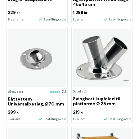
45x45 cm
229
1.299
kr
kr
8 varianter
Bestillingsvare
1 variant
Bestillingsvare
Osculati
Båtsystem
(1)
Svingbart kugleled til
Båtsystem
platforme Ø 25 mm
Universalbeslag, Ø70 mm
299
219
kr
kr
1 variant
Bestillingsvare
1 variant
Bestillingsvare