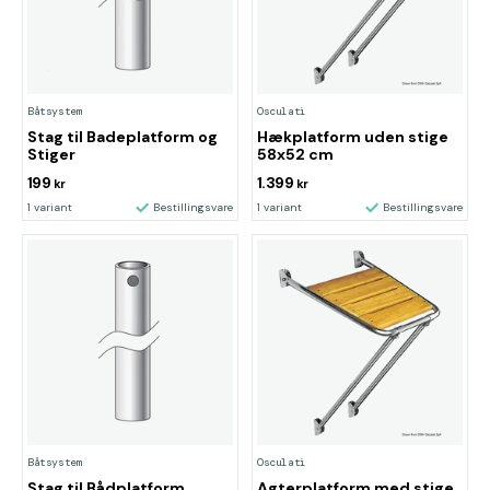
Båtsystem
Osculati
Stag til Badeplatform og
Hækplatform uden stige
Stiger
58x52 cm
199
1.399
kr
kr
1 variant
Bestillingsvare
1 variant
Bestillingsvare
Båtsystem
Osculati
Stag til Bådplatform
Agterplatform med stige