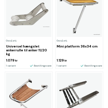
Osculati
Osculati
Universel hængslet
Mini platform 36x34 cm
ankerrulle til anker 11/20
kg
1.079
1.129
kr
kr
1 variant
Bestillingsvare
1 variant
Bestillingsvare