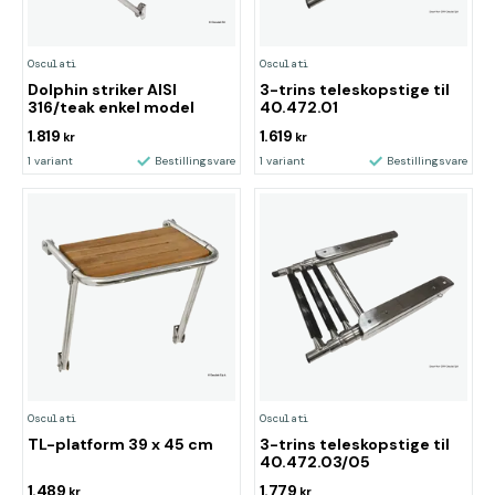
Osculati
Osculati
Dolphin striker AISI
3-trins teleskopstige til
316/teak enkel model
40.472.01
1.819
1.619
kr
kr
1 variant
Bestillingsvare
1 variant
Bestillingsvare
Osculati
Osculati
TL-platform 39 x 45 cm
3-trins teleskopstige til
40.472.03/05
1.489
1.779
kr
kr