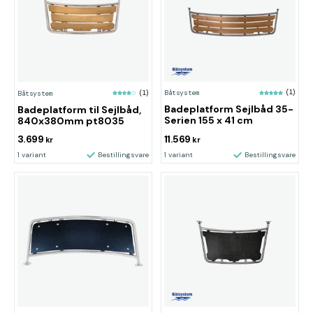
Båtsystem
(1)
Båtsystem
(1)
Badeplatform Sejlbåd 35-
Badeplatform til Sejlbåd,
Serien 155 x 41 cm
840x380mm pt8035
3.699
11.569
kr
kr
1 variant
Bestillingsvare
1 variant
Bestillingsvare