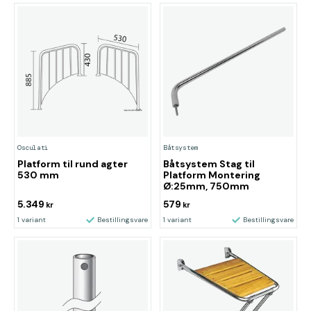
Osculati
Båtsystem
Platform til rund agter
Båtsystem Stag til
530 mm
Platform Montering
Ø:25mm, 750mm
5.349
579
kr
kr
1 variant
Bestillingsvare
1 variant
Bestillingsvare