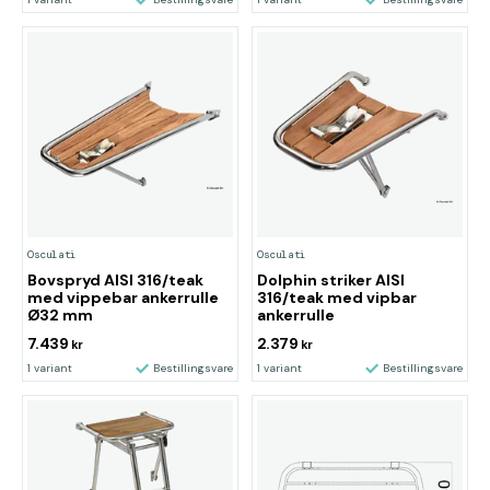
Osculati
Osculati
Bovspryd AISI 316/teak
Dolphin striker AISI
med vippebar ankerrulle
316/teak med vipbar
Ø32 mm
ankerrulle
7.439
2.379
kr
kr
1 variant
Bestillingsvare
1 variant
Bestillingsvare