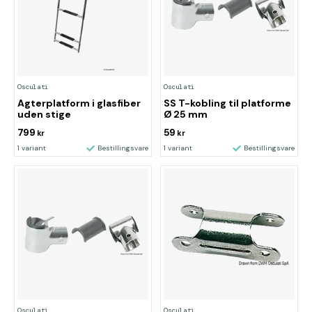
Osculati
Osculati
Agterplatform i glasfiber
SS T-kobling til platforme
uden stige
Ø 25 mm
799
59
kr
kr
1 variant
Bestillingsvare
1 variant
Bestillingsvare
Osculati
Osculati