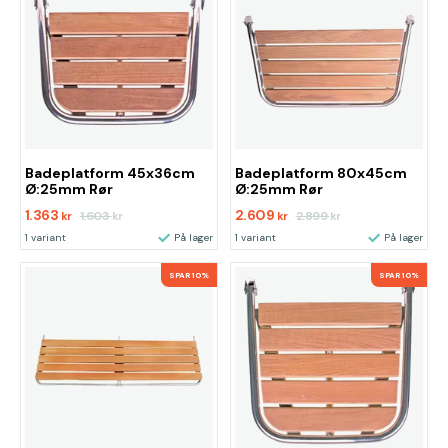
Badeplatform 45x36cm
Badeplatform 80x45cm
Ø:25mm Rør
Ø:25mm Rør
1.363
2.609
1.603
2.899
kr
kr
kr
kr
1 variant
På lager
1 variant
På lager
SPAR 10%
SPAR 10%