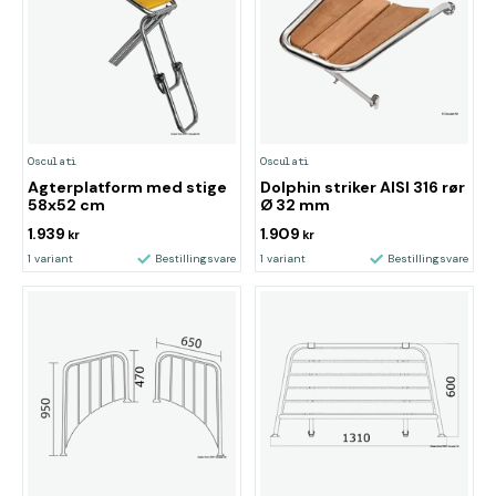
Osculati
Osculati
Agterplatform med stige
Dolphin striker AISI 316 rør
58x52 cm
Ø 32 mm
1.939
1.909
kr
kr
1 variant
Bestillingsvare
1 variant
Bestillingsvare