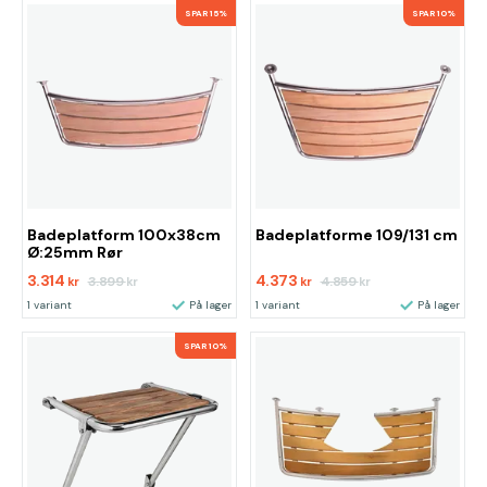
SPAR 15%
SPAR 10%
Badeplatform 100x38cm
Badeplatforme 109/131 cm
Ø:25mm Rør
3.314
4.373
3.899
4.859
kr
kr
kr
kr
1 variant
På lager
1 variant
På lager
SPAR 10%