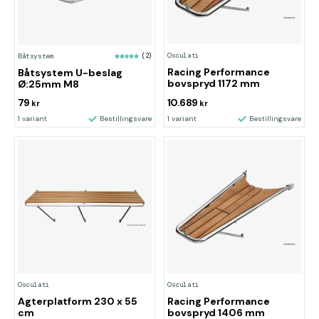
Osculati
Båtsystem
(2)
Racing Performance
Båtsystem U-beslag
bovspryd 1172 mm
Ø:25mm M8
79
10.689
kr
kr
1 variant
Bestillingsvare
1 variant
Bestillingsvare
Osculati
Osculati
Agterplatform 230 x 55
Racing Performance
cm
bovspryd 1406 mm