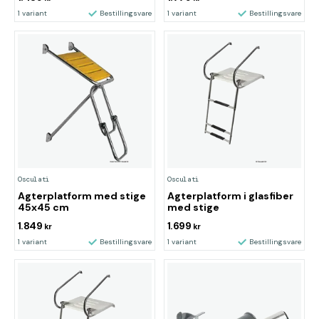
1 variant
Bestillingsvare
1 variant
Bestillingsvare
Osculati
Osculati
Agterplatform med stige
Agterplatform i glasfiber
45x45 cm
med stige
1.849
1.699
kr
kr
1 variant
Bestillingsvare
1 variant
Bestillingsvare