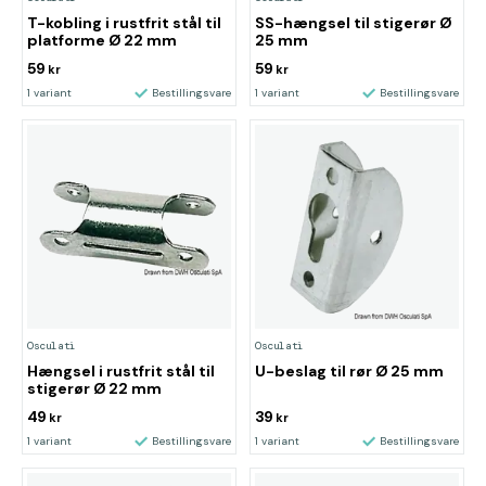
T-kobling i rustfrit stål til
SS-hængsel til stigerør Ø
platforme Ø 22 mm
25 mm
59
59
kr
kr
1 variant
Bestillingsvare
1 variant
Bestillingsvare
Osculati
Osculati
Hængsel i rustfrit stål til
U-beslag til rør Ø 25 mm
stigerør Ø 22 mm
49
39
kr
kr
1 variant
Bestillingsvare
1 variant
Bestillingsvare