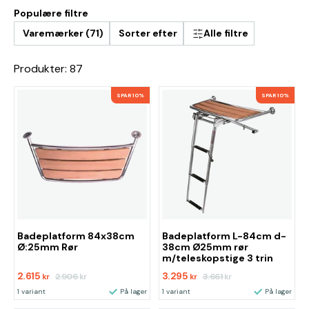
Populære filtre
Varemærker (71)
Sorter efter
Alle filtre
Produkter: 87
SPAR 10%
SPAR 10%
Badeplatform 84x38cm
Badeplatform L-84cm d-
Ø:25mm Rør
38cm Ø25mm rør
m/teleskopstige 3 trin
2.615
3.295
2.906
3.661
kr
kr
kr
kr
1 variant
På lager
1 variant
På lager