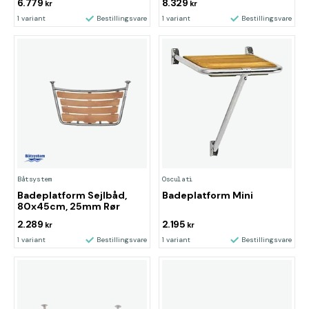
6.779
8.329
kr
kr
1 variant
Bestillingsvare
1 variant
Bestillingsvare
Båtsystem
Osculati
Badeplatform Sejlbåd,
Badeplatform Mini
80x45cm, 25mm Rør
2.289
2.195
kr
kr
1 variant
Bestillingsvare
1 variant
Bestillingsvare