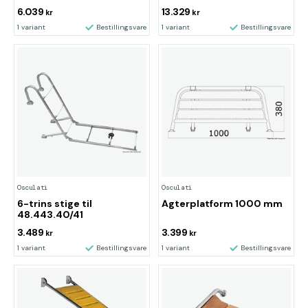
6.039
13.329
kr
kr
1 variant
Bestillingsvare
1 variant
Bestillingsvare
Osculati
Osculati
6-trins stige til
Agterplatform 1000 mm
48.443.40/41
3.489
3.399
kr
kr
1 variant
Bestillingsvare
1 variant
Bestillingsvare