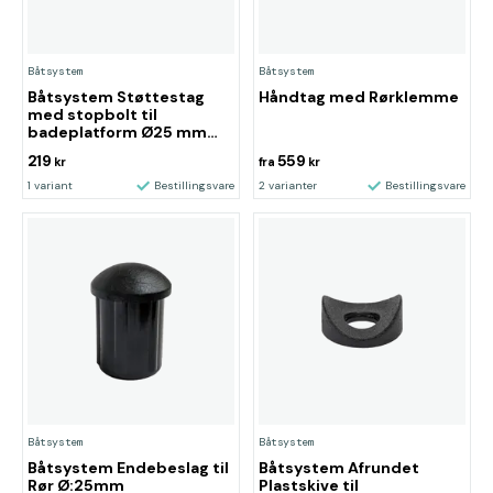
Båtsystem
Båtsystem
Båtsystem Støttestag
Håndtag med Rørklemme
med stopbolt til
badeplatform Ø25 mm
194 mm
219
559
kr
fra
kr
1 variant
Bestillingsvare
2 varianter
Bestillingsvare
Båtsystem
Båtsystem
Båtsystem Endebeslag til
Båtsystem Afrundet
Rør Ø:25mm
Plastskive til