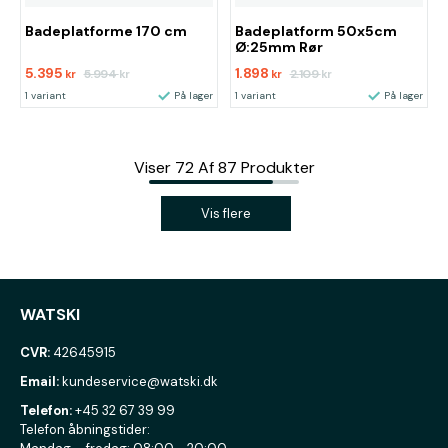
Badeplatforme 170 cm
Badeplatform 50x5cm
Ø:25mm Rør
5.395
1.898
5.994
2.109
kr
kr
kr
kr
1 variant
På lager
1 variant
På lager
Viser
72
Af
87
Produkter
Vis flere
WATSKI
CVR:
42645915
Email:
kundeservice@watski.dk
Telefon:
+45 32 67 39 99
Telefon åbningstider: