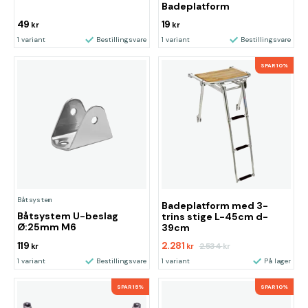
Badeplatform
49
19
kr
kr
1 variant
Bestillingsvare
1 variant
Bestillingsvare
SPAR 10%
Båtsystem
Badeplatform med 3-
Båtsystem U-beslag
trins stige L-45cm d-
Ø:25mm M6
39cm
119
2.281
2.534
kr
kr
kr
1 variant
Bestillingsvare
1 variant
På lager
SPAR 15%
SPAR 10%