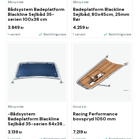
Båtsystem
Båtsystem
Bådsystem Badeplatform
Badeplatform Blackline
Blackline Sejlbåd 35-
Sejlbåd, 80x45cm, 25mm
serien 100x38 cm
Rør
3.849
4.259
kr
kr
1 variant
Bestillingsvare
1 variant
Bestillingsvare
Båtsystem
Osculati
-Bådsystem
Racing Performance
Badeplatform Blackline
bovspryd 1050 mm
Sejlbåd 35-serien 84x38
cm
3.139
7.219
kr
kr
1 variant
Bestillingsvare
1 variant
Bestillingsvare