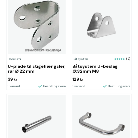
Osculati
Båtsystem
(2)
U-plade til stigehængsler,
Båtsystem U-beslag
rør Ø 22 mm
Ø:32mm M8
39
129
kr
kr
1 variant
Bestillingsvare
1 variant
Bestillingsvare