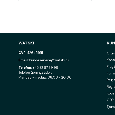
WATSKI
KUN
CVR:
42645915
Ofte 
Konta
Email:
kundeservice@watski.dk
Fragt
Telefon:
+45 32 67 39 99
Telefon åbningstider:
For v
Mandag – fredag: 08:00 - 20:00
Regis
Regis
Købsv
ODR
Tjene