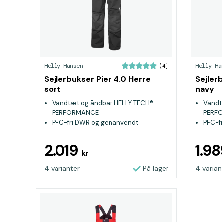
Helly Hansen
Helly Ha
(4)
Sejlerbukser Pier 4.0 Herre
Sejler
sort
navy
Vandtæt og åndbar HELLY TECH®
Vandt
PERFORMANCE
PERF
PFC-fri DWR og genanvendt
PFC-f
materiale
mater
Forstærkninger ved bukseben, sæde
Forst
2.019
1.9
kr
og knæ for ekstra slidstyrke
og knæ
4 varianter
På lager
4 varian