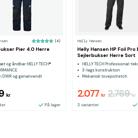
nsen
Helly Hansen
(4)
bukser Pier 4.0 Herre
Helly Hansen HP Foil Pro 
Sejlerbukser Herre Sort
æt og åndbar HELLY TECH®
HELLY TECH Professional-teks
ORMANCE
3-lags konstruktion
ri DWR og genanvendt
Mekanisk tovejsstretch
iale
ærkninger ved bukseben, sæde
89
2.077
2.769
kr
kr
kr
 for ekstra slidstyrke
ter
På lager
3 varianter