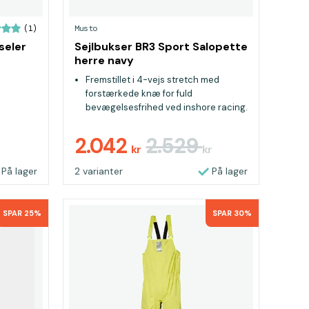
Musto
(1)
seler
Sejlbukser BR3 Sport Salopette
herre navy
Fremstillet i 4-vejs stretch med
forstærkede knæ for fuld
bevægelsesfrihed ved inshore racing.
Lommer med dræn forhindrer
vandansamling.
2.042
2.529
kr
kr
Ocean Tech Pro™-materiale - Mustos
højtydende stof udviklet til krævende
På lager
2 varianter
På lager
sejlfunktioner.
SPAR 25%
SPAR 30%