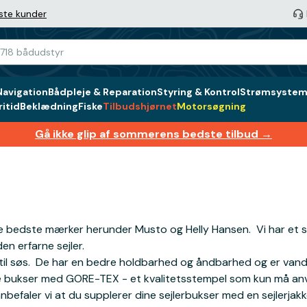
ste kunder
Navigation
Bådpleje & Reparation
Styring & Kontrol
Strømsystem 
itid
Beklædning
Fiske
Tilbudshjørnet
Motorsøgning
Gå ikke glip af sommerens bedste tilbud →
a de bedste mærker herunder Musto og Helly Hansen. Vi har et 
en erfarne sejler.
 til søs. De har en bedre holdbarhed og åndbarhed og er vand
rveje bukser med GORE-TEX - et kvalitetsstempel som kun må
efaler vi at du supplerer dine sejlerbukser med en sejlerjakke.