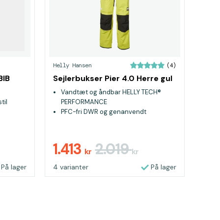
Helly Hansen
(4)
BIB
Sejlerbukser Pier 4.0 Herre gul
Vandtæt og åndbar HELLY TECH®
til
PERFORMANCE
PFC-fri DWR og genanvendt
materiale
Forstærkninger ved bukseben, sæde
og knæ for ekstra slidstyrke
1.413
2.019
kr
kr
På lager
4 varianter
På lager