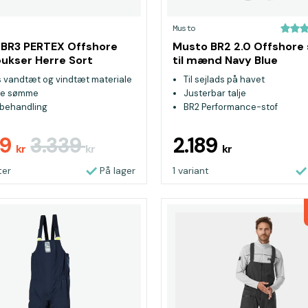
Musto
BR3 PERTEX Offshore
Musto BR2 2.0 Offshore 
bukser Herre Sort
til mænd Navy Blue
s vandtæt og vindtæt materiale
Til sejlads på havet
de sømme
Justerbar talje
behandling
BR2 Performance-stof
59
3.339
2.189
kr
kr
kr
ter
På lager
1 variant