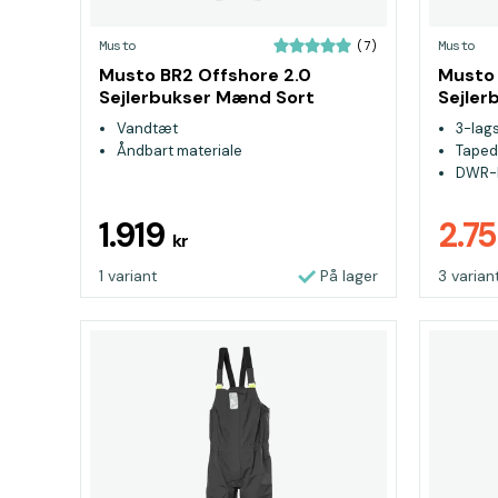
Musto
Musto
(7)
Musto BR2 Offshore 2.0
Musto 
Sejlerbukser Mænd Sort
Sejler
Vandtæt
3-lag
Åndbart materiale
Tape
DWR-
1.919
2.7
kr
1 variant
På lager
3 varian