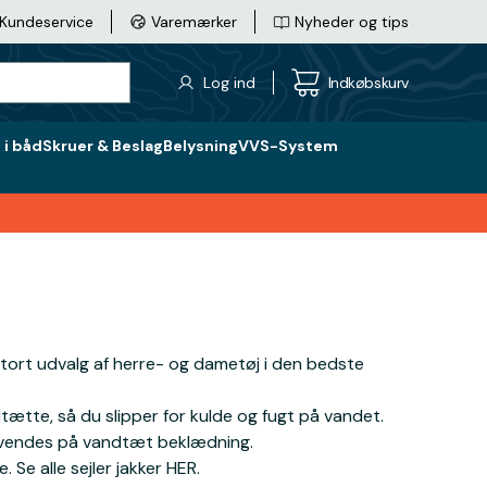
Kundeservice
Varemærker
Nyheder og tips
Log ind
Indkøbskurv
i båd
Skruer & Beslag
Belysning
VVS-System
stort udvalg af herre- og dametøj i den bedste
tætte, så du slipper for kulde og fugt på vandet.
 anvendes på vandtæt beklædning.
 Se alle sejler jakker HER.