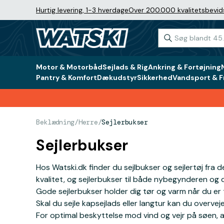
Hurtig levering, 1-3 hverdage
Over 200.000 kvalitetsbevid
Motor & Motorbåd
Sejlads & Rig
Ankring & Fortøjning
Pantry & Komfort
Dækudstyr
Sikkerhed
Vandsport & Fr
Beklædning
/
Herre
/
Sejlerbukser
Sejlerbukser
Hos Watski.dk finder du sejlbukser og sejlertøj fr
kvalitet, og sejlerbukser til både nybegynderen og d
Gode sejlerbukser holder dig tør og varm når du er
Skal du sejle kapsejlads eller langtur kan du ove
For optimal beskyttelse mod vind og vejr på søen, anb