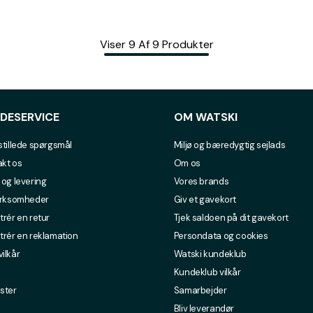
Viser
9
Af
9
Produkter
DESERVICE
OM WATSKI
stillede spørgsmål
Miljø og bæredygtig sejlads
kt os
Om os
 og levering
Vores brands
irksomheder
Giv et gavekort
trér en retur
Tjek saldoen på dit gavekort
trér en reklamation
Persondata og cookies
ilkår
Watski kundeklub
Kundeklub vilkår
ster
Samarbejder
Bliv leverandør