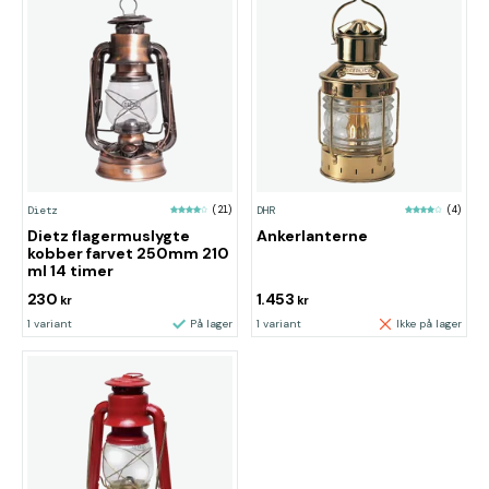
Dietz
(21)
DHR
(4)
Dietz flagermuslygte
Ankerlanterne
kobber farvet 250mm 210
ml 14 timer
230
1.453
kr
kr
1 variant
På lager
1 variant
Ikke på lager