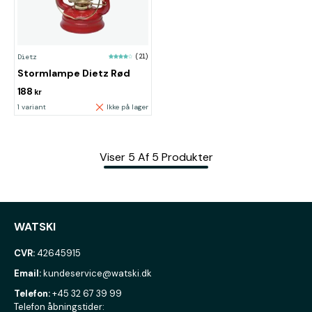
Dietz
(21)
Stormlampe Dietz Rød
188
kr
1 variant
Ikke på lager
Viser
5
Af
5
Produkter
WATSKI
CVR:
42645915
Email:
kundeservice@watski.dk
Telefon:
+45 32 67 39 99
Telefon åbningstider: