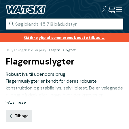
Gå ikke glip af sommerens bedste tilbud →
Belysning
/
Olielamper
/
Flagermuslygter
Flagermuslygter
Robust lys til udendørs brug
Flagermuslygter er kendt for deres robuste
konstruktion og stabile lys, selv i blæst. De er velegnede
til brug på dæk eller i havn, hvor der kræves en
driftssikker lyskilde uden strøm.
Vis mere
Tilbage