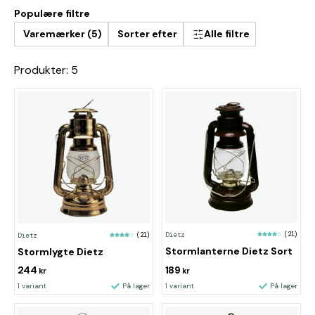
Populære filtre
Varemærker (5)
Sorter efter
Alle filtre
Produkter: 5
Dietz
(21)
Dietz
(21)
Stormlanterne Dietz Sort
Stormlygte Dietz
244
189
kr
kr
1 variant
På lager
1 variant
På lager