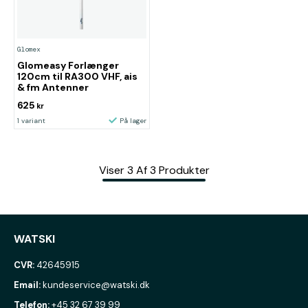
Glomex
Glomeasy Forlænger
120cm til RA300 VHF, ais
& fm Antenner
625
kr
1 variant
På lager
Viser
3
Af
3
Produkter
WATSKI
CVR:
42645915
Email:
kundeservice@watski.dk
Telefon:
+45 32 67 39 99