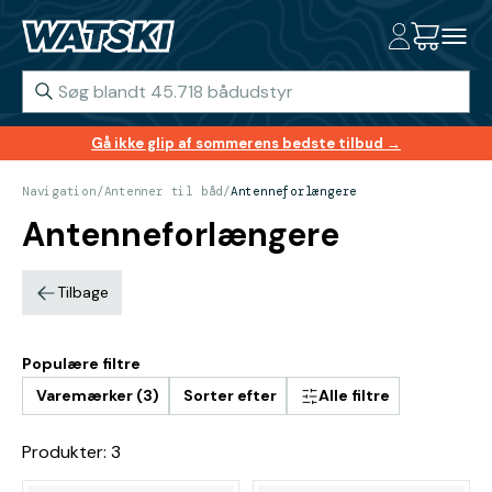
Gå ikke glip af sommerens bedste tilbud →
Navigation
/
Antenner til båd
/
Antenneforlængere
Antenneforlængere
Tilbage
Populære filtre
Varemærker (3)
Sorter efter
Alle filtre
Produkter: 3