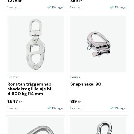
1.376
369
kr
kr
1 variant
På lager
1 variant
På lager
Ronstan
Lewmar
Ronstan triggersnap
Snapshakel 90
skødekrog lille øje bl
4.800 kg 114 mm
1.547
819
kr
kr
1 variant
På lager
1 variant
På lager