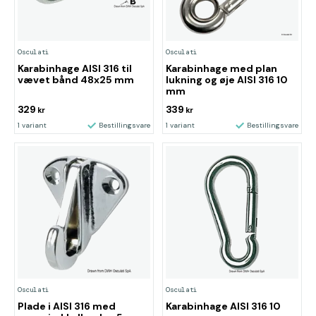
Osculati
Osculati
Karabinhage AISI 316 til
Karabinhage med plan
vævet bånd 48x25 mm
lukning og øje AISI 316 10
mm
329
339
kr
kr
1 variant
Bestillingsvare
1 variant
Bestillingsvare
Osculati
Osculati
Plade i AISI 316 med
Karabinhage AISI 316 10