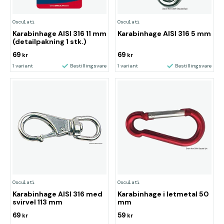
Osculati
Osculati
Karabinhage AISI 316 5 mm
Karabinhage AISI 316 11 mm
(detailpakning 1 stk.)
69
69
kr
kr
1 variant
Bestillingsvare
1 variant
Bestillingsvare
Osculati
Osculati
Karabinhage AISI 316 med
Karabinhage i letmetal 50
svirvel 113 mm
mm
69
59
kr
kr