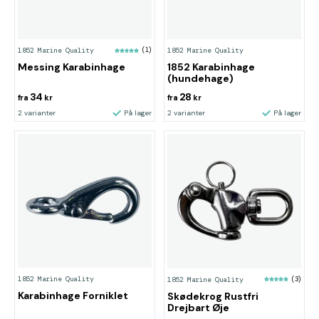
1852 Marine Quality
(1)
1852 Marine Quality
Messing Karabinhage
1852 Karabinhage
(hundehage)
34
28
fra
kr
fra
kr
2 varianter
På lager
2 varianter
På lager
1852 Marine Quality
1852 Marine Quality
(3)
Karabinhage Forniklet
Skødekrog Rustfri
Drejbart Øje