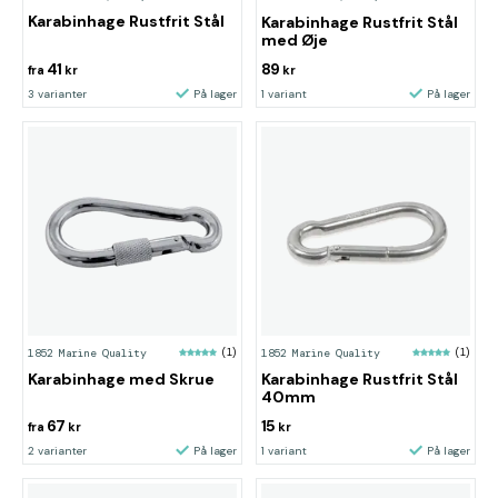
Karabinhage Rustfrit Stål
Karabinhage Rustfrit Stål
med Øje
41
89
fra
kr
kr
3 varianter
På lager
1 variant
På lager
1852 Marine Quality
(1)
1852 Marine Quality
(1)
Karabinhage med Skrue
Karabinhage Rustfrit Stål
40mm
67
15
fra
kr
kr
2 varianter
På lager
1 variant
På lager