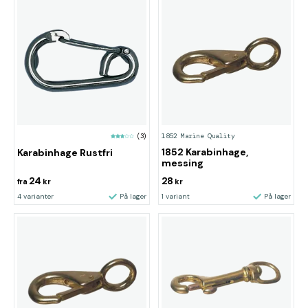
1852 Marine Quality
(3)
1852 Karabinhage,
Karabinhage Rustfri
messing
24
28
fra
kr
kr
4 varianter
På lager
1 variant
På lager