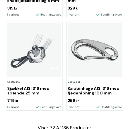
snapsjækkelbeslag 5 mm
mm
319
329
kr
kr
1 variant
Bestillingsvare
1 variant
Bestillingsvare
Osculati
Osculati
Sjækkel AISI 316 med
Karabinhage AISI 316 med
spænde 25 mm
fjederåbning 100 mm
749
259
kr
kr
1 variant
Bestillingsvare
1 variant
Bestillingsvare
Viser
72
Af
136
Produkter