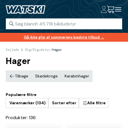
Gå ikke glip af sommerens bedste tilbud →
Sejlads & Rig
/
Rigudstyr
/
Hager
Hager
Tilbage
Skødekroge
Karabinhager
Populære filtre
Varemærker (134)
Sorter efter
Alle filtre
Produkter: 136