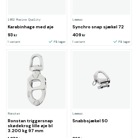
1852 Marine Quality
Lewmar
Karabinhage med øje
Synchro snap sjækel 72
93
409
kr
kr
1 variant
På lager
1 variant
På lager
Ronstan
Lewmar
Ronstan triggersnap
Snabbsjækel 50
skødekrog lille øje bl
3.200 kg 97 mm