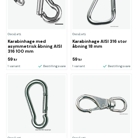
Osculati
Osculati
Karabinhage med
Karabinhage AISI 316 stor
asymmetrisk åbning AISI
åbning 18 mm
316 100 mm
59
59
kr
kr
1 variant
Bestillingsvare
1 variant
Bestillingsvare
Osculati
Osculati