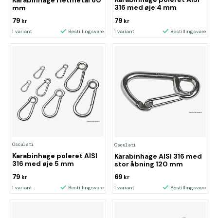
316 med øje 4 mm
mm
79
79
kr
kr
1 variant
Bestillingsvare
1 variant
Bestillingsvare
Osculati
Osculati
Karabinhage poleret AISI
Karabinhage AISI 316 med
316 med øje 5 mm
stor åbning 120 mm
79
69
kr
kr
1 variant
Bestillingsvare
1 variant
Bestillingsvare