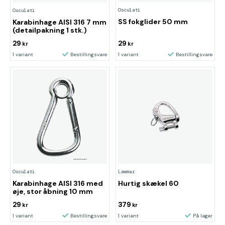
Osculati
Osculati
SS fokglider 50 mm
Karabinhage AISI 316 7 mm
(detailpakning 1 stk.)
29
29
kr
kr
1 variant
Bestillingsvare
1 variant
Bestillingsvare
Osculati
Lewmar
Karabinhage AISI 316 med
Hurtig skækel 60
øje, stor åbning 10 mm
29
379
kr
kr
1 variant
Bestillingsvare
1 variant
På lager