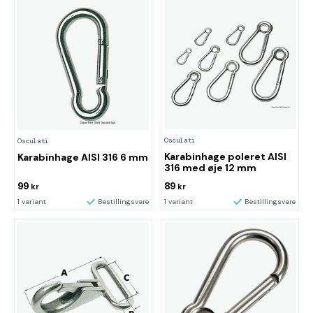
Osculati
Osculati
Karabinhage poleret AISI
Karabinhage AISI 316 6 mm
316 med øje 12 mm
99
89
kr
kr
1 variant
Bestillingsvare
1 variant
Bestillingsvare