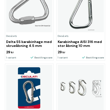
Osculati
Osculati
Delta SS karabinhage med
Karabinhage AISI 316 med
skrueåbning 4.5 mm
stor åbning 10 mm
29
29
kr
kr
1 variant
Bestillingsvare
1 variant
Bestillingsvare