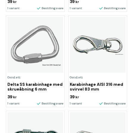
39
39
kr
kr
1 variant
Bestillingsvare
1 variant
Bestillingsvare
Osculati
Osculati
Delta SS karabinhage med
Karabinhage AISI 316 med
skrueåbning 6 mm
svirvel 83 mm
39
39
kr
kr
1 variant
Bestillingsvare
1 variant
Bestillingsvare