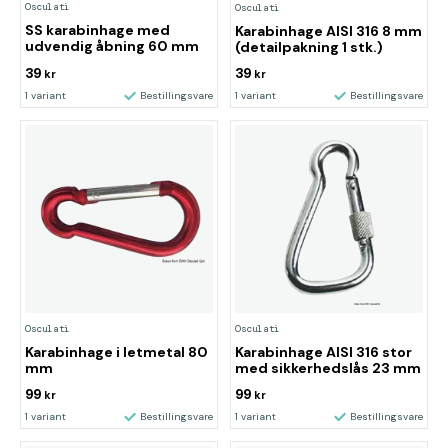
Osculati
Osculati
SS karabinhage med
Karabinhage AISI 316 8 mm
udvendig åbning 60 mm
(detailpakning 1 stk.)
39
39
kr
kr
1 variant
Bestillingsvare
1 variant
Bestillingsvare
Osculati
Osculati
Karabinhage i letmetal 80
Karabinhage AISI 316 stor
mm
med sikkerhedslås 23 mm
99
99
kr
kr
1 variant
Bestillingsvare
1 variant
Bestillingsvare