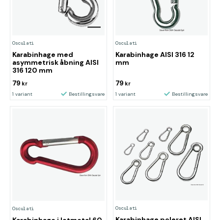
Osculati
Osculati
Karabinhage med
Karabinhage AISI 316 12
asymmetrisk åbning AISI
mm
316 120 mm
79
79
kr
kr
1 variant
Bestillingsvare
1 variant
Bestillingsvare
Osculati
Osculati
Karabinhage poleret AISI
Karabinhage i letmetal 60