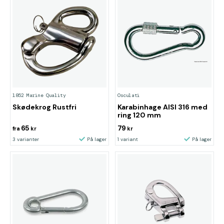
1852 Marine Quality
Osculati
Skødekrog Rustfri
Karabinhage AISI 316 med
ring 120 mm
65
79
fra
kr
kr
3 varianter
På lager
1 variant
På lager