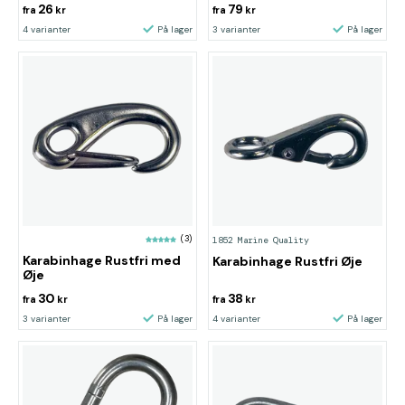
26
79
fra
kr
fra
kr
4 varianter
På lager
3 varianter
På lager
(3)
1852 Marine Quality
Karabinhage Rustfri med
Karabinhage Rustfri Øje
Øje
30
38
fra
kr
fra
kr
3 varianter
På lager
4 varianter
På lager