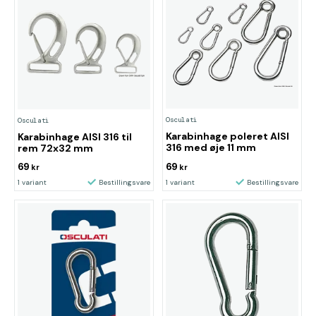
Osculati
Osculati
Karabinhage poleret AISI
Karabinhage AISI 316 til
316 med øje 11 mm
rem 72x32 mm
69
69
kr
kr
1 variant
Bestillingsvare
1 variant
Bestillingsvare