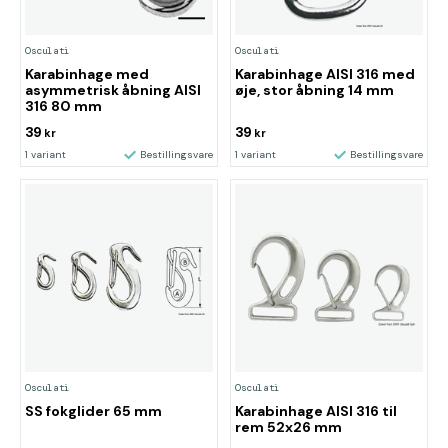
Osculati
Osculati
Karabinhage med
Karabinhage AISI 316 med
asymmetrisk åbning AISI
øje, stor åbning 14 mm
316 80 mm
39
39
kr
kr
1 variant
Bestillingsvare
1 variant
Bestillingsvare
Osculati
Osculati
SS fokglider 65 mm
Karabinhage AISI 316 til
rem 52x26 mm