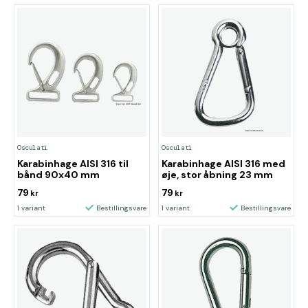
Osculati
Osculati
Karabinhage AISI 316 til
Karabinhage AISI 316 med
bånd 90x40 mm
øje, stor åbning 23 mm
79
79
kr
kr
1 variant
Bestillingsvare
1 variant
Bestillingsvare