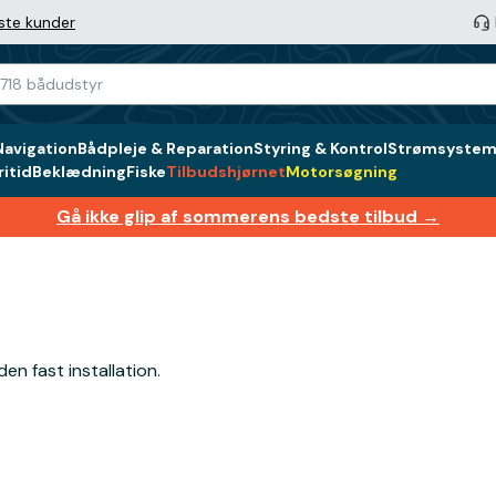
ste kunder
Navigation
Bådpleje & Reparation
Styring & Kontrol
Strømsystem 
itid
Beklædning
Fiske
Tilbudshjørnet
Motorsøgning
Gå ikke glip af sommerens bedste tilbud →
den fast installation.