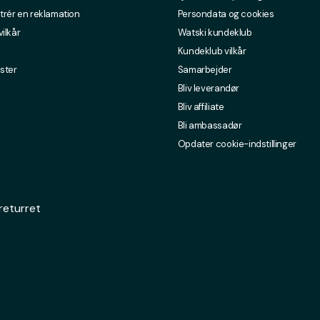
trér en reklamation
Persondata og cookies
ilkår
Watski kundeklub
Kundeklub vilkår
ster
Samarbejder
Bliv leverandør
Bliv affiliate
Bli ambassadør
Opdater cookie-indstillinger
returret