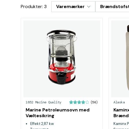
Produkter: 3
Varemærker
Brændstofst
1852 Marine Quality
Alaska
(56)
Marine Petroleumsovn med
Kaminx
Væltesikring
Brænds
Effekt 2,87 kw
Kaminx P