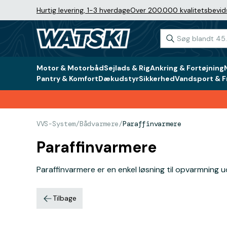
Hurtig levering, 1-3 hverdage
Over 200.000 kvalitetsbevid
Motor & Motorbåd
Sejlads & Rig
Ankring & Fortøjning
Pantry & Komfort
Dækudstyr
Sikkerhed
Vandsport & Fr
VVS-System
/
Bådvarmere
/
Paraffinvarmere
Paraffinvarmere
Paraffinvarmere er en enkel løsning til opvarmning u
Tilbage