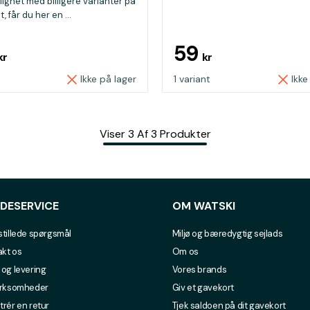
gnet med billigere varianter på
 får du her en ...
59
kr
kr
Ikke på lager
1 variant
Ikke
Viser
3
Af
3
Produkter
DESERVICE
OM WATSKI
stillede spørgsmål
Miljø og bæredygtig sejlads
kt os
Om os
 og levering
Vores brands
irksomheder
Giv et gavekort
trér en retur
Tjek saldoen på dit gavekort