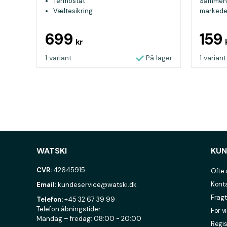
Termostat
Sammenli
Væltesikring
markedet,
699
159
kr
1 variant
På lager
1 variant
WATSKI
KUN
CVR:
42645915
Ofte 
Konta
Email:
kundeservice@watski.dk
Fragt
Telefon:
+45 32 67 39 99
Telefon åbningstider:
For v
Mandag – fredag: 08:00 - 20:00
Regis