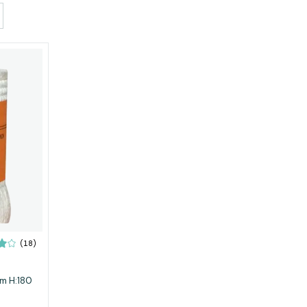
(18)
m H:180