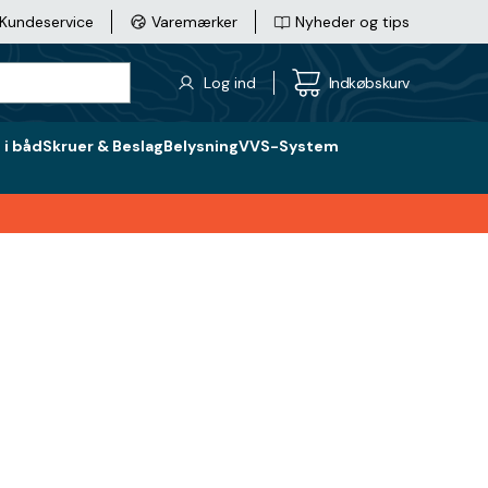
Kundeservice
Varemærker
Nyheder og tips
Log ind
Indkøbskurv
i båd
Skruer & Beslag
Belysning
VVS-System