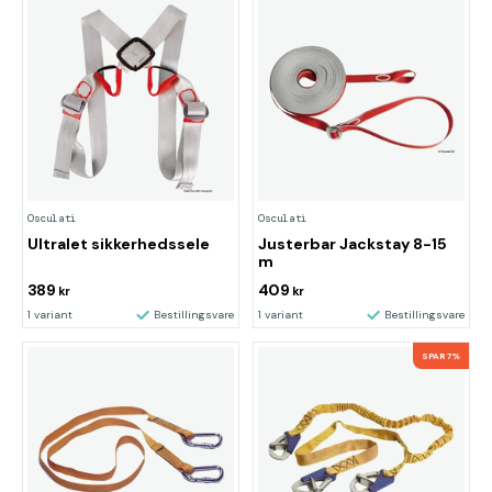
Osculati
Osculati
Ultralet sikkerhedssele
Justerbar Jackstay 8-15
m
389
409
kr
kr
1 variant
Bestillingsvare
1 variant
Bestillingsvare
SPAR 7%