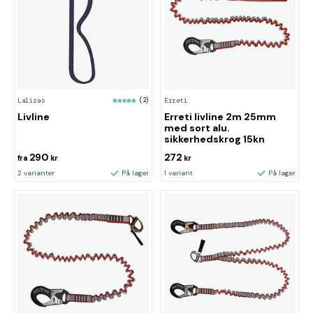
Lalizas
(2)
Erreti
Livline
Erreti livline 2m 25mm
med sort alu.
sikkerhedskrog 15kn
290
272
fra
kr
kr
2 varianter
På lager
1 variant
På lager