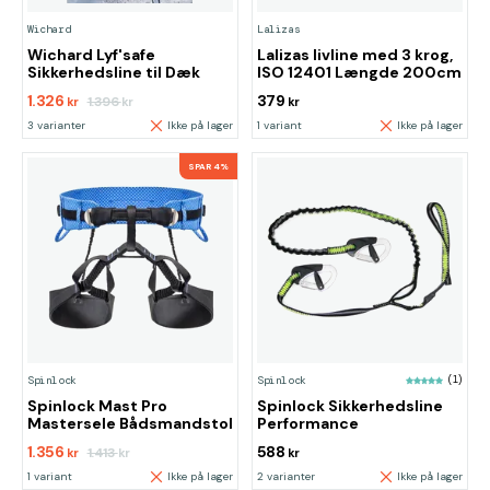
Wichard
Lalizas
Wichard Lyf'safe
Lalizas livline med 3 krog,
Sikkerhedsline til Dæk
ISO 12401 Længde 200cm
1.326
379
1.396
kr
kr
kr
3 varianter
Ikke på lager
1 variant
Ikke på lager
SPAR 4%
Spinlock
Spinlock
(1)
Spinlock Mast Pro
Spinlock Sikkerhedsline
Mastersele Bådsmandstol
Performance
1.356
588
1.413
kr
kr
kr
1 variant
Ikke på lager
2 varianter
Ikke på lager