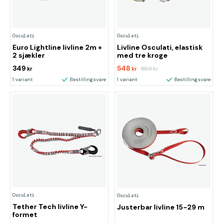
Osculati
Osculati
Euro Lightline livline 2m +
Livline Osculati, elastisk
2 sjækler
med tre kroge
349
548
589
kr
kr
kr
1 variant
Bestillingsvare
1 variant
Bestillingsvare
Osculati
Osculati
Tether Tech livline Y-
Justerbar livline 15-29 m
formet