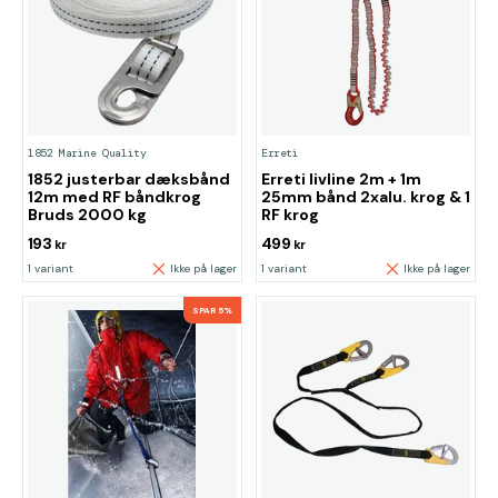
1852 Marine Quality
Erreti
1852 justerbar dæksbånd
Erreti livline 2m + 1m
12m med RF båndkrog
25mm bånd 2xalu. krog & 1
Bruds 2000 kg
RF krog
193
499
kr
kr
1 variant
Ikke på lager
1 variant
Ikke på lager
SPAR 5%