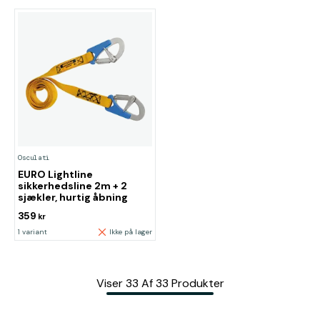
Osculati
EURO Lightline
sikkerhedsline 2m + 2
sjækler, hurtig åbning
359
kr
1 variant
Ikke på lager
Viser
33
Af
33
Produkter