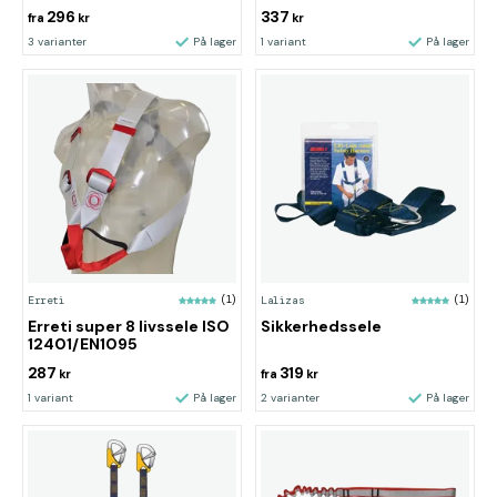
296
337
fra
kr
kr
3 varianter
På lager
1 variant
På lager
Erreti
(1)
Lalizas
(1)
Erreti super 8 livssele ISO
Sikkerhedssele
12401/EN1095
287
319
kr
fra
kr
1 variant
På lager
2 varianter
På lager