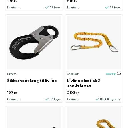
196
618
kr
kr
1 variant
På lager
1 variant
På lager
Erreti
Osculati
(1)
Sikkerhedskrog til livline
Livline elastisk 2
skødekroge
197
280
kr
kr
1 variant
På lager
1 variant
Bestillingsvare