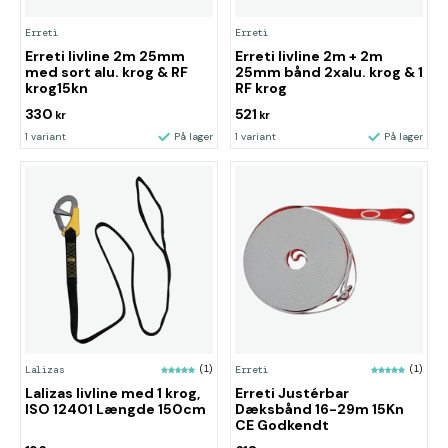
Erreti
Erreti
Erreti livline 2m 25mm
Erreti livline 2m + 2m
med sort alu. krog & RF
25mm bånd 2xalu. krog & 1
krog15kn
RF krog
330
521
kr
kr
1 variant
På lager
1 variant
På lager
Lalizas
(1)
Erreti
(1)
Lalizas livline med 1 krog,
Erreti Justérbar
ISO 12401 Længde 150cm
Dæksbånd 16-29m 15Kn
CE Godkendt