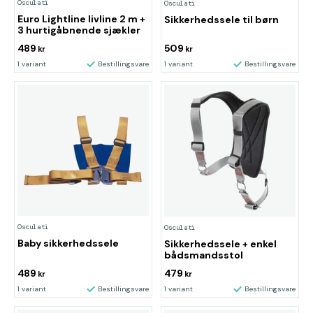
Osculati
Osculati
Euro Lightline livline 2 m +
Sikkerhedssele til børn
3 hurtigåbnende sjækler
489
509
kr
kr
1 variant
Bestillingsvare
1 variant
Bestillingsvare
Osculati
Osculati
Baby sikkerhedssele
Sikkerhedssele + enkel
bådsmandsstol
489
479
kr
kr
1 variant
Bestillingsvare
1 variant
Bestillingsvare