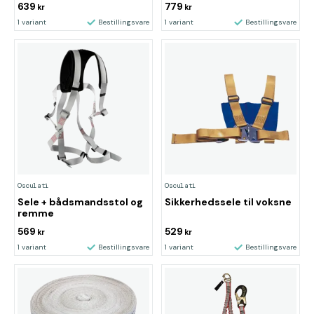
639
779
kr
kr
1 variant
Bestillingsvare
1 variant
Bestillingsvare
Osculati
Osculati
Sele + bådsmandsstol og
Sikkerhedssele til voksne
remme
569
529
kr
kr
1 variant
Bestillingsvare
1 variant
Bestillingsvare