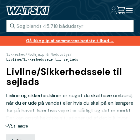
Gå ikke glip af sommerens bedste tilbud →
Sikkerhed
/
Nødhjælp & Nødudstyr
/
Livline/Sikkerhedssele til sejlads
Livline/Sikkerhedssele til
sejlads
Livline og sikkerhedsliner er noget du skal have ombord,
når du er ude på vandet eller hvis du skal på en længere
tur på havet. Især hvis vejret er dårligt og det er mørkt.
Der kan opstå hektiske situationer ud af det blå, hvor
en livline kan være lige netop détte.
Vis mere
Både voksne og børn, erfarne og uerfarne sejlere kan