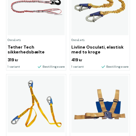
Osculati
Osculati
Tether Tech
Livline Osculati, elastisk
sikkerhedsbælte
med to kroge
319
419
kr
kr
1 variant
Bestillingsvare
1 variant
Bestillingsvare