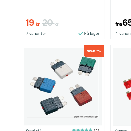
19
20
6
fra
kr
kr
7 varianter
På lager
4 varian
SPAR 7%
Osculati
Connex
(2)