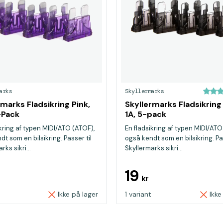
arks
Skyllermarks
rmarks Fladsikring Pink,
Skyllermarks Fladsikring
-Pack
1A, 5-pack
ikring af typen MIDI/ATO (ATOF),
En fladsikring af typen MIDI/ATO
t som en bilsikring. Passer til
også kendt som en bilsikring. Pas
rks sikri...
Skyllermarks sikri...
19
kr
Ikke på lager
1 variant
Ikke