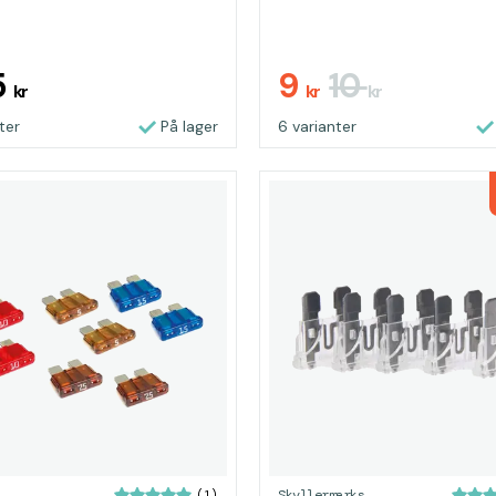
5
9
10
kr
kr
kr
ter
På lager
6 varianter
Skyllermarks
(1)