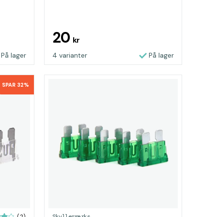
20
kr
På lager
4 varianter
På lager
SPAR 32%
Skyllermarks
(2)