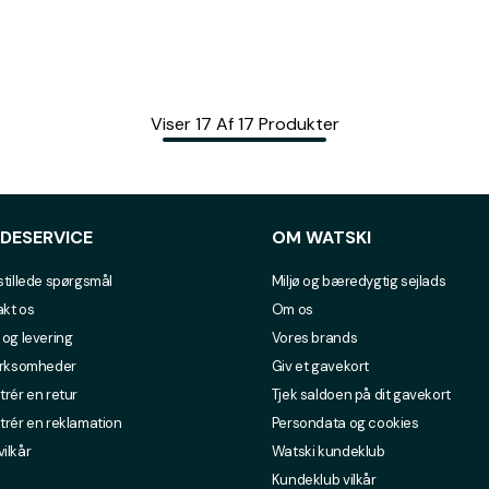
Viser
17
Af
17
Produkter
DESERVICE
OM WATSKI
stillede spørgsmål
Miljø og bæredygtig sejlads
kt os
Om os
 og levering
Vores brands
irksomheder
Giv et gavekort
trér en retur
Tjek saldoen på dit gavekort
trér en reklamation
Persondata og cookies
ilkår
Watski kundeklub
Kundeklub vilkår