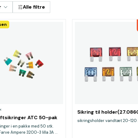
r
Alle filtre
isen
x
Sikring til holder(27.086
iftsikringer ATC 50-pak
sikringsholder vandtæt 20-120
inger i en pakke med 50 stk.
Farve Ampere 3200-3 lilla 3A ...