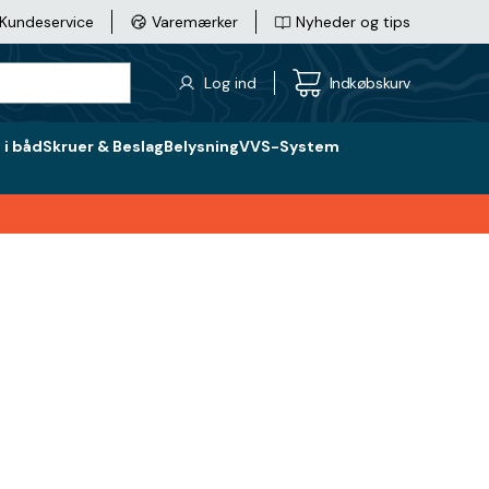
Kundeservice
Varemærker
Nyheder og tips
Log ind
Indkøbskurv
i båd
Skruer & Beslag
Belysning
VVS-System