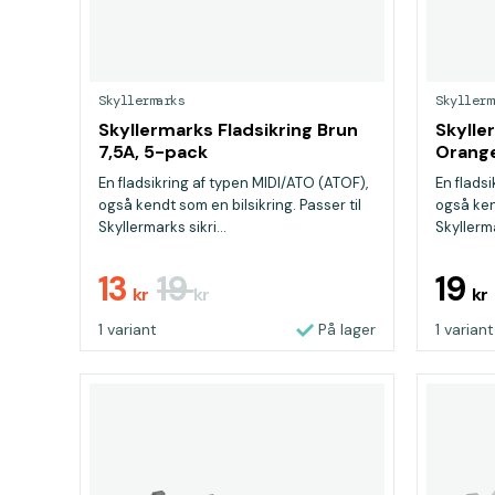
Skyllermarks
Skyllerm
Skyllermarks Fladsikring Brun
Skylle
7,5A, 5-pack
Orange
En fladsikring af typen MIDI/ATO (ATOF),
En flads
også kendt som en bilsikring. Passer til
også kend
Skyllermarks sikri...
Skyllerma
13
19
19
kr
kr
kr
1 variant
På lager
1 variant