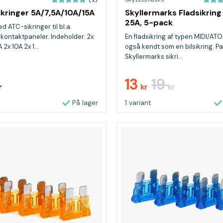
kringer 5A/7,5A/10A/15A
Skyllermarks Fladsikring 
25A, 5-pack
 ATC-sikringer til bl.a.
ontaktpaneler. Indeholder: 2x
En fladsikring af typen MIDI/ATO
 2x 10A 2x 1...
også kendt som en bilsikring. Pas
Skyllermarks sikri...
13
19
r
kr
kr
På lager
1 variant