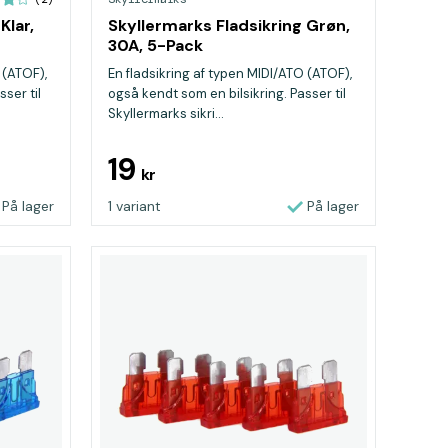
Klar,
Skyllermarks Fladsikring Grøn,
30A, 5-Pack
 (ATOF),
En fladsikring af typen MIDI/ATO (ATOF),
ser til
også kendt som en bilsikring. Passer til
Skyllermarks sikri...
19
kr
På lager
1 variant
På lager