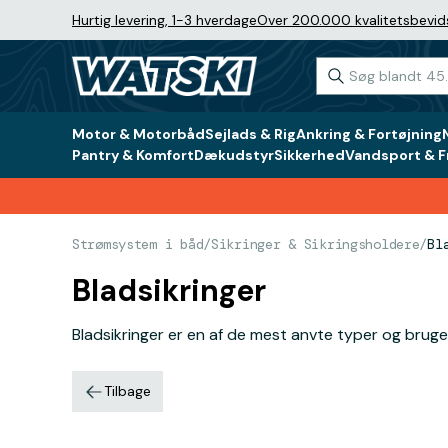
Hurtig levering, 1-3 hverdage
Over 200.000 kvalitetsbevid
Motor & Motorbåd
Sejlads & Rig
Ankring & Fortøjning
Pantry & Komfort
Dækudstyr
Sikkerhed
Vandsport & Fr
Strømsystem i båd
/
Sikringer & Sikringsholdere
/
Bl
Bladsikringer
Bladsikringer er en af de mest anvte typer og bruges
Tilbage