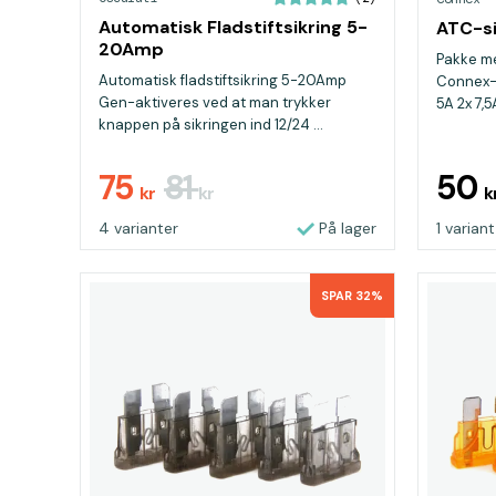
Automatisk Fladstiftsikring 5-
ATC-si
20Amp
Pakke med
Automatisk fladstiftsikring 5-20Amp
Connex-k
Gen-aktiveres ved at man trykker
5A 2x 7,5A
knappen på sikringen ind 12/24 ...
75
81
50
kr
kr
k
4 varianter
På lager
1 variant
SPAR 32%