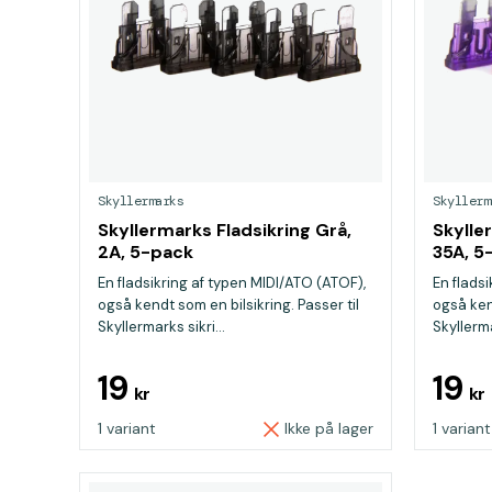
Skyllermarks
Skyllerm
Skyllermarks Fladsikring Grå,
Skylle
2A, 5-pack
35A, 5
En fladsikring af typen MIDI/ATO (ATOF),
En flads
også kendt som en bilsikring. Passer til
også kend
Skyllermarks sikri...
Skyllerma
19
19
kr
kr
1 variant
Ikke på lager
1 variant