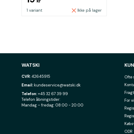
kr
1 variant
Ikke på lager
WATSKI
KUN
CVR:
42645915
Ofte 
Konta
Email:
kundeservice@watski.dk
Fragt
Telefon:
+45 32 67 39 99
Telefon åbningstider:
For v
Mandag – fredag: 08:00 - 20:00
Regis
Regis
Købsv
ODR