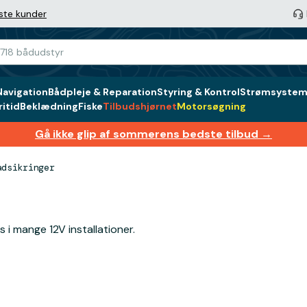
ste kunder
Navigation
Bådpleje & Reparation
Styring & Kontrol
Strømsystem 
itid
Beklædning
Fiske
Tilbudshjørnet
Motorsøgning
Gå ikke glip af sommerens bedste tilbud →
adsikringer
 i mange 12V installationer.