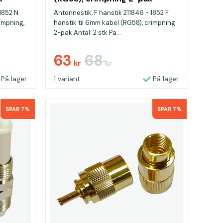
 1852 N
Antennestik, F hanstik 211846 - 1852 F
impning,
hanstik til 6mm kabel (RG58), crimpning
2-pak Antal: 2 stk Pa...
63
68
kr
kr
På lager
1 variant
På lager
SPAR 7%
SPAR 7%