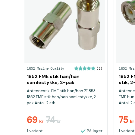
1852 Marine Quality
1852 Mar
(3)
1852 FME stik han/han
1852 F
samlestykke, 2-pak
stik, 
Antennestik, FME stik han/han 211853 -
Antennes
1852 FME stik han/han samlestykke, 2-
FME hun s
pak Antal: 2 stk
Antal: 2 
69
74
75
kr
kr
kr
1 variant
På lager
1 variant