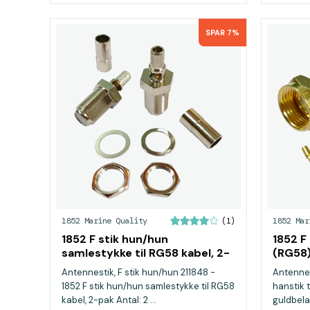
SPAR 7%
1852 Marine Quality
1852 Mar
(1)
1852 F stik hun/hun
1852 F
samlestykke til RG58 kabel, 2-
(RG58)
pak
pak
Antennestik, F stik hun/hun 211848 -
Antennes
1852 F stik hun/hun samlestykke til RG58
hanstik 
kabel, 2-pak Antal: 2 ...
guldbelag