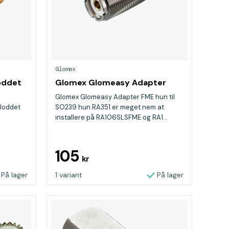
Glomex
oddet
Glomex Glomeasy Adapter
Glomex Glomeasy Adapter FME hun til
loddet
SO239 hun RA351 er meget nem at
installere på RA106SLSFME og RA1...
105
kr
På lager
1 variant
På lager