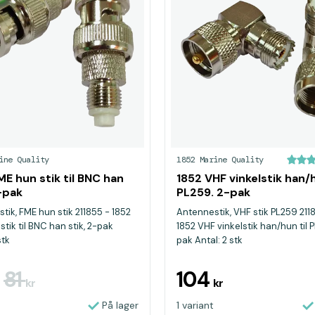
ine Quality
1852 Marine Quality
ME hun stik til BNC han
1852 VHF vinkelstik han/h
2-pak
PL259. 2-pak
tik, FME hun stik 211855 - 1852
Antennestik, VHF stik PL259 211
tik til BNC han stik, 2-pak
1852 VHF vinkelstik han/hun til 
stk
pak Antal: 2 stk
81
104
kr
kr
På lager
1 variant