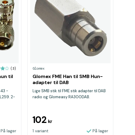
Glomex
(3)
un til
Glomex FME Han til SMB Hun-
adapter til DAB
843 -
Lige SMB stik til FME stik adapter til DAB
PL259. 2-
radio og Glomeasy RA300DAB.
102
kr
På lager
1 variant
På lager