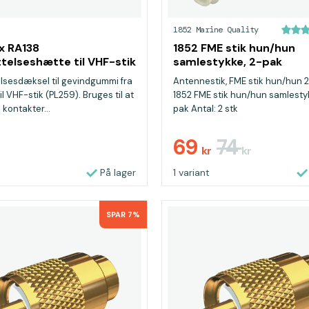
1852 Marine Quality
x RA138
1852 FME stik hun/hun
telseshætte til VHF-stik
samlestykke, 2-pak
lsesdæksel til gevindgummi fra
Antennestik, FME stik hun/hun 2
l VHF-stik (PL259). Bruges til at
1852 FME stik hun/hun samlesty
 kontakter...
pak Antal: 2 stk
69
74
r
kr
kr
På lager
1 variant
SPAR 7%