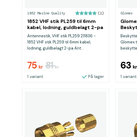
1852 Marine Quality
Glomex
(1)
1852 VHF stik PL259 til 6mm
Glome
kabel, lodning, guldbelagt 2-pa
Beskyt
Antennestik, VHF stik PL259 211836 -
Beskytte
1852 VHF stik PL259 til 6mm kabel,
Glomex ti
lodning, guldbelagt 2-pa Ant...
beskytte
75
81
63
kr
kr
k
1 variant
På lager
1 variant