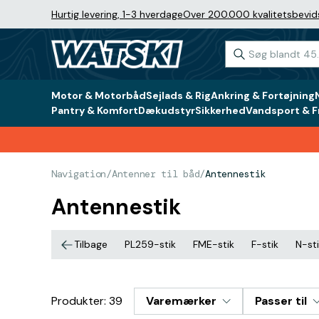
Hurtig levering, 1-3 hverdage
Over 200.000 kvalitetsbevid
Motor & Motorbåd
Sejlads & Rig
Ankring & Fortøjning
Pantry & Komfort
Dækudstyr
Sikkerhed
Vandsport & Fr
Navigation
/
Antenner til båd
/
Antennestik
Antennestik
Tilbage
PL259-stik
FME-stik
F-stik
N-st
Produkter: 39
Varemærker
Passer til