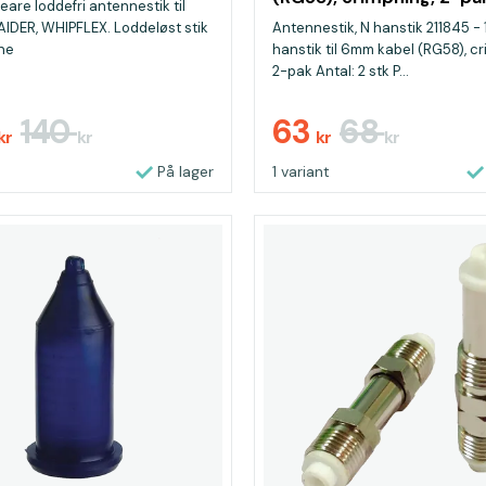
are loddefri antennestik til
IDER, WHIPFLEX. Loddeløst stik
Antennestik, N hanstik 211845 -
nne
hanstik til 6mm kabel (RG58), cr
2-pak Antal: 2 stk P...
140
63
68
kr
kr
kr
kr
På lager
1 variant