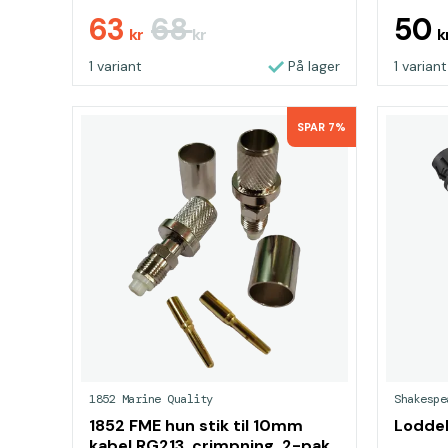
63
68
50
kr
kr
k
1 variant
På lager
1 variant
SPAR 7%
1852 Marine Quality
Shakespe
1852 FME hun stik til 10mm
Loddel
kabel RG213, crimpning, 2-pak