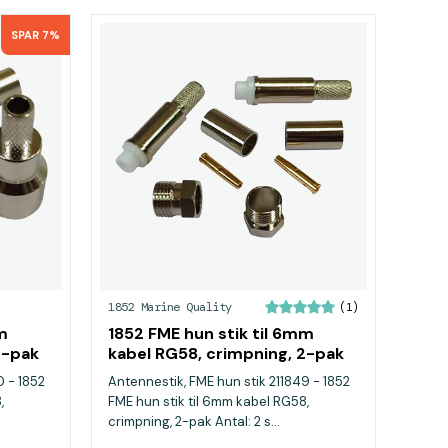
SPAR 7%
1852 Marine Quality
(1)
m
1852 FME hun stik til 6mm
2-pak
kabel RG58, crimpning, 2-pak
0 - 1852
Antennestik, FME hun stik 211849 - 1852
,
FME hun stik til 6mm kabel RG58,
crimpning, 2-pak Antal: 2 s...