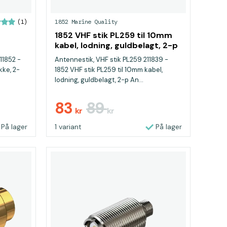
1852 Marine Quality
(1)
1852 VHF stik PL259 til 10mm
kabel, lodning, guldbelagt, 2-p
11852 -
Antennestik, VHF stik PL259 211839 -
kke, 2-
1852 VHF stik PL259 til 10mm kabel,
lodning, guldbelagt, 2-p An...
83
89
kr
kr
På lager
1 variant
På lager