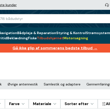
ste kunder
Navigation
Bådpleje & Reparation
Styring & Kontrol
Strømsystem 
itid
Beklædning
Fiske
Tilbudshjørnet
Motorsøgning
Gå ikke glip af sommerens bedste tilbud →
ik
Øvrige antennestik
Samlestik og adaptere
Gennemførings
Farve
Materiale
Sorter efter
Al