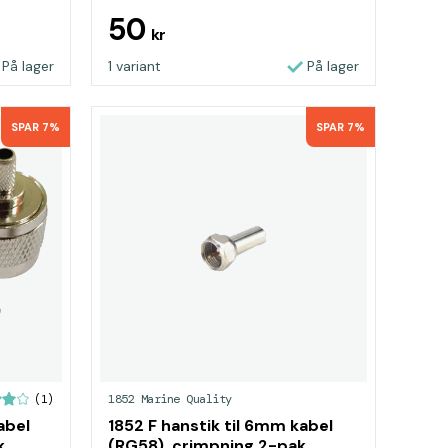
50
kr
På lager
1 variant
På lager
SPAR 7%
SPAR 7%
1852 Marine Quality
(1)
abel
1852 F hanstik til 6mm kabel
k
(RG58), crimpning 2-pak