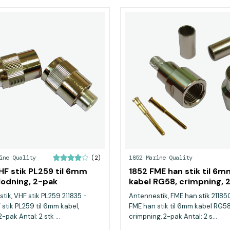
ine Quality
1852 Marine Quality
(2)
HF stik PL259 til 6mm
1852 FME han stik til 6m
 lodning, 2-pak
kabel RG58, crimpning, 
tik, VHF stik PL259 211835 -
Antennestik, FME han stik 21185
 stik PL259 til 6mm kabel,
FME han stik til 6mm kabel RG58
2-pak Antal: 2 stk ...
crimpning, 2-pak Antal: 2 s...