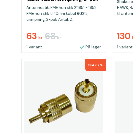
Shakespe
Antennestik, FME hun stik 211851 - 1852
HAWK, RA
FME hun stik til 10mm kabel RG213,
til ante
crimpning, 2-pak Antal: 2...
63
68
130
kr
kr
1 variant
På lager
1 variant
SPAR 7%