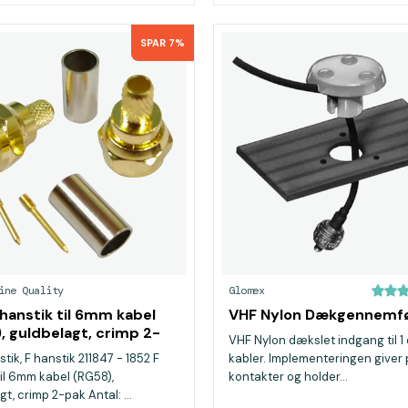
SPAR 7%
ine Quality
Glomex
 hanstik til 6mm kabel
VHF Nylon Dækgennemfø
, guldbelagt, crimp 2-
VHF Nylon dækslet indgang til 1 e
tik, F hanstik 211847 - 1852 F
kabler. Implementeringen giver p
til 6mm kabel (RG58),
kontakter og holder...
t, crimp 2-pak Antal: ...