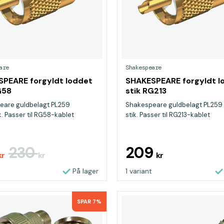
are
Shakespeare
PEARE forgyldt loddet
SHAKESPEARE forgyldt l
G58
stik RG213
eare guldbelagt PL259
Shakespeare guldbelagt PL259 
k. Passer til RG58-kablet
stik. Passer til RG213-kablet
230
209
kr
kr
kr
På lager
1 variant
SPAR 7%