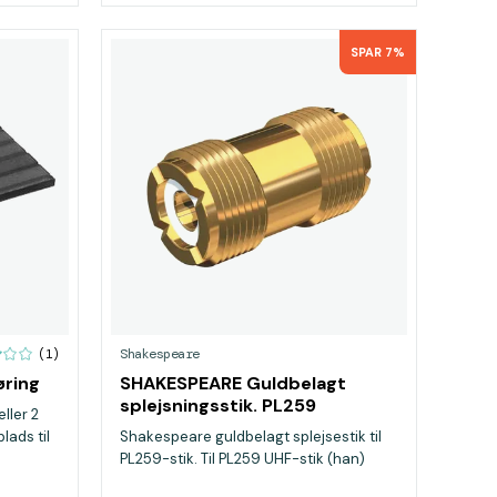
SPAR 7%
Shakespeare
(1)
ring
SHAKESPEARE Guldbelagt
splejsningsstik. PL259
ller 2
lads til
Shakespeare guldbelagt splejsestik til
PL259-stik. Til PL259 UHF-stik (han)