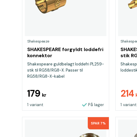
Shakespeare
Shakespe
SHAKESPEARE forgyldt loddefri
SHAKES
konnektor
stik R
Shakespeare guldbelagt loddefri PL259-
Shakesp
stik til RG58/RG8-X. Passer til
loddesti
RG58/RG8-X-kabel
179
214
kr
1 variant
På lager
1 variant
SPAR 7%