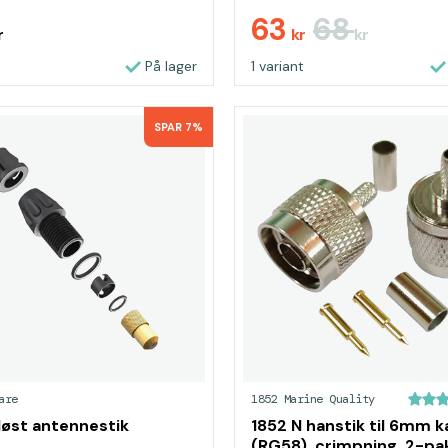
63
68
r
kr
kr
På lager
1 variant
SPAR 7%
are
1852 Marine Quality
øst antennestik
1852 N hanstik til 6mm k
(RG58), crimpning, 2-pa