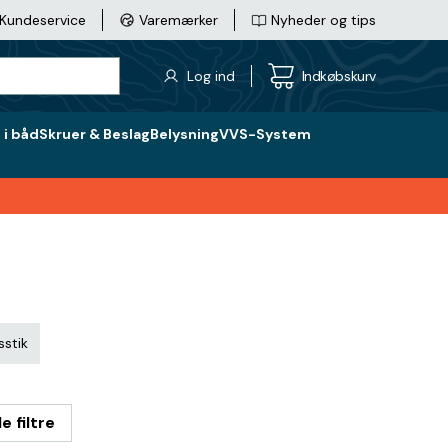
Kundeservice
Varemærker
Nyheder og tips
Log ind
Indkøbskurv
i båd
Skruer & Beslag
Belysning
VVS-System
stik
le filtre