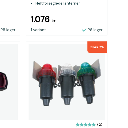
Helt forseglede lanterner
1.076
kr
På lager
1 variant
På lager
SPAR 7%
(2)