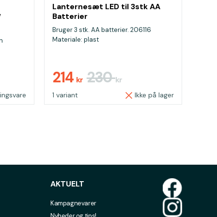
Lanternesæt LED til 3stk AA
Batterier
/
Bruger 3 stk. AA batterier. 206116
Materiale: plast
n
214
230
kr
kr
lingsvare
1 variant
Ikke på lager
AKTUELT
Kampagnevarer
Nyheder og tips!