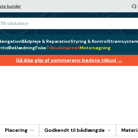
ste kunder
Navigation
Bådpleje & Reparation
Styring & Kontrol
Strømsystem 
itid
Beklædning
Fiske
Tilbudshjørnet
Motorsøgning
Gå ikke glip af sommerens bedste tilbud →
Placering
Godkendt til bådlængde
Materi