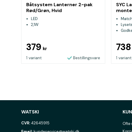
Båtsystem Lanterner 2-pak
SYC La
Rød/Grøn, Hvid
monte
Mini
LED
Matc
2,1W
Lyset
Godken
meter
379
73
kr
1 variant
Bestillingsvare
1 variant
WATSKI
KUN
CVR:
42645915
Ofte 
Konta
Email:
kundeservice@watski.dk