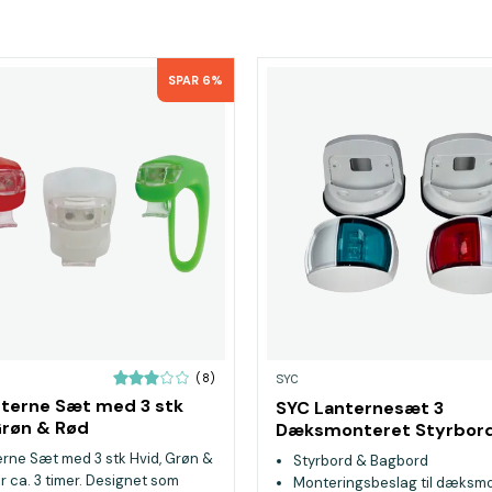
SPAR 6%
(8)
SYC
terne Sæt med 3 stk
SYC Lanternesæt 3
Grøn & Rød
Dæksmonteret Styrbor
Bagbord Mini
rne Sæt med 3 stk Hvid, Grøn &
Styrbord & Bagbord
r ca. 3 timer. Designet som
Monteringsbeslag til dæksm