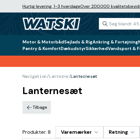
Hurtig levering, 1-3 hverdage
Over 200.000 kvalitetsbevid
Motor & Motorbåd
Sejlads & Rig
Ankring & Fortøjning
Pantry & Komfort
Dækudstyr
Sikkerhed
Vandsport & Fr
Navigation
/
Lanterne
/
Lanternesæt
Lanternesæt
Tilbage
Produkter: 8
Varemærker
Retning