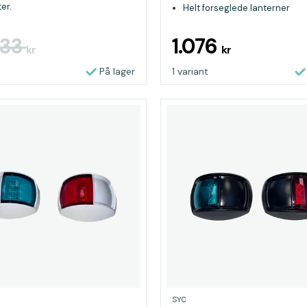
er.
Helt forseglede lanterner
33
1.076
kr
kr
På lager
1 variant
SYC