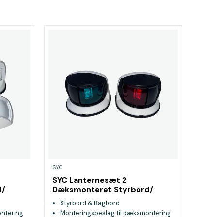
SYC
SYC Lanternesæt 2
d/
Dæksmonteret Styrbord/
Bagbord Sort
Styrbord & Bagbord
ontering
Monteringsbeslag til dæksmontering