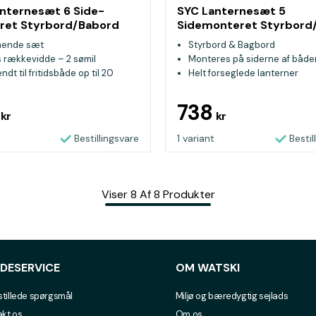
nternesæt 6 Side­
SYC Lanternesæt 5
ret Styrbord/Babord
Sidemonteret Styrbord
Bagbord Sort
hende sæt
Styrbord & Bagbord
s rækkevidde – 2 sømil
Monteres på siderne af både
dt til fritidsbåde op til 20
Helt forseglede lanterner
8
738
kr
kr
Bestillingsvare
1 variant
Bestil
Viser
8
Af
8
Produkter
DESERVICE
OM WATSKI
stillede spørgsmål
Miljø og bæredygtig sejlads
kt os
Om os