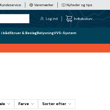
Kundeservice
Varemærker
Nyheder og tips
Log ind
Indkøbskurv
i båd
Skruer & Beslag
Belysning
VVS-System
ale
Farve
Sorter efter