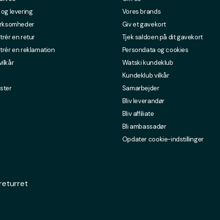
 og levering
Vores brands
irksomheder
Giv et gavekort
trér en retur
Tjek saldoen på dit gavekort
trér en reklamation
Persondata og cookies
ilkår
Watski kundeklub
Kundeklub vilkår
ster
Samarbejder
Bliv leverandør
Bliv affiliate
Bli ambassadør
Opdater cookie-indstillinger
returret