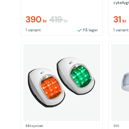
cykellygt
390
419
31
kr
kr
kr
1 variant
På lager
1 variant
Båtsystem
SYC