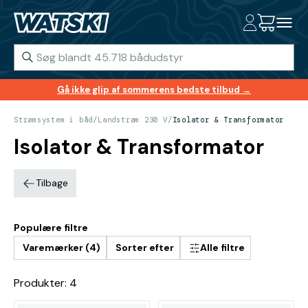
Gå ikke glip af sommerens bedste tilbud →
Strømsystem i båd
/
Landstrøm 230 V
/
Isolator & Transformator
Isolator & Transformator
Tilbage
Populære filtre
Varemærker (4)
Sorter efter
Alle filtre
Produkter: 4