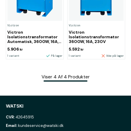
Victron
Victron
Victron
Victron
Isolationstransformator
Isolationstransformator
Automatisk, 3600W, 16A,
3600W, 16A, 230V
230V
5.906
5.592
kr
kr
1 variant
På lager
1 variant
Ikke på lager
Viser
4
Af
4
Produkter
WATSKI
CVR:
42645915
Email:
kundeservice@watski.dk