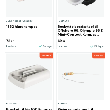
1852 Marine Quality
Plastimo
1852 håndkompas
Beskyttelsesdæksel til
Offshore 95, Olympic 95 &
Mini-Contest Kompas
Hvid
72
69
kr
kr
1 variant
På lager
1 variant
På lager
SPAR 18%
SPAR 5%
Plastimo
Riviera
Bracket til Iris 100 Kompas
Riviera modstand til