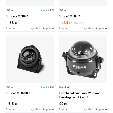
Silva
(2)
Silva
Silva 70NBC
Silva 100BC
1.165
1.434
1.526
kr
kr
kr
1 variant
Bestillingsvare
1 variant
Bestillingsvare
Silva
(5)
Osculati
Silva 100NBC
Finder-kompas 2" med
beslag sort/sort
1.615
99
kr
kr
1 variant
Bestillingsvare
1 variant
Bestillingsvare