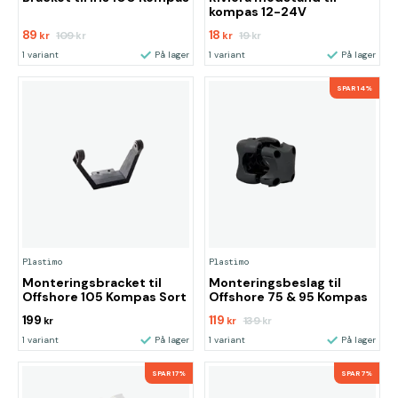
kompas 12-24V
89
18
109
19
kr
kr
kr
kr
1 variant
På lager
1 variant
På lager
SPAR 14%
Plastimo
Plastimo
Monteringsbracket til
Monteringsbeslag til
Offshore 105 Kompas Sort
Offshore 75 & 95 Kompas
199
119
139
kr
kr
kr
1 variant
På lager
1 variant
På lager
SPAR 17%
SPAR 7%