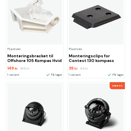
Plastimo
Plastimo
Monteringsbracket til
Monteringsclips for
Offshore 105 Kompas Hvid
Contest 130 kompass
149
39
180
42
kr
kr
kr
kr
1 variant
På lager
1 variant
På lager
SPAR 6%