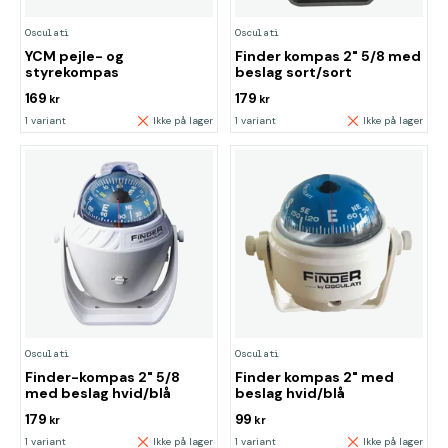
Osculati
Osculati
YCM pejle- og
Finder kompas 2" 5/8 med
styrekompas
beslag sort/sort
169
179
kr
kr
1 variant
Ikke på lager
1 variant
Ikke på lager
Osculati
Osculati
Finder-kompas 2" 5/8
Finder kompas 2" med
med beslag hvid/blå
beslag hvid/blå
179
99
kr
kr
1 variant
Ikke på lager
1 variant
Ikke på lager