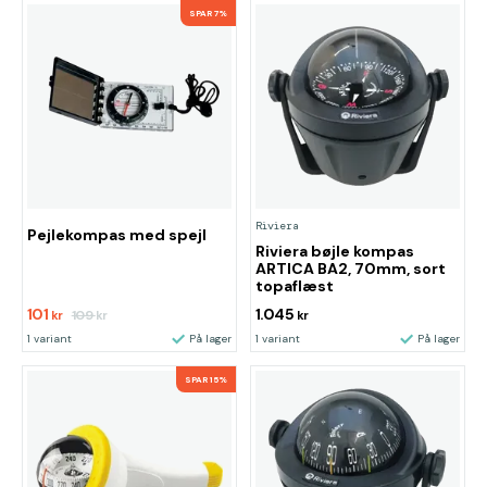
SPAR 7%
Riviera
Pejlekompas med spejl
Riviera bøjle kompas
ARTICA BA2, 70mm, sort
topaflæst
101
1.045
109
kr
kr
kr
1 variant
På lager
1 variant
På lager
SPAR 15%