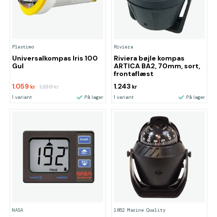
Plastimo
Riviera
Universalkompas Iris 100
Riviera bøjle kompas
Gul
ARTICA BA2, 70mm, sort,
frontaflæst
1.059
1.243
1.239
kr
kr
kr
1 variant
På lager
1 variant
På lager
NASA
1852 Marine Quality