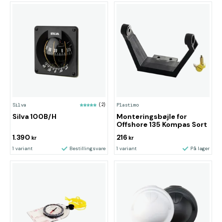
Silva
(2)
Plastimo
Silva 100B/H
Monteringsbøjle for
Offshore 135 Kompas Sort
1.390
216
kr
kr
1 variant
Bestillingsvare
1 variant
På lager