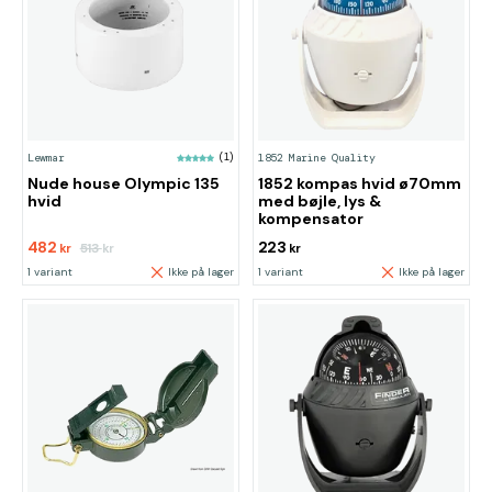
Lewmar
(1)
1852 Marine Quality
Nude house Olympic 135
1852 kompas hvid ø70mm
hvid
med bøjle, lys &
kompensator
482
223
513
kr
kr
kr
1 variant
Ikke på lager
1 variant
Ikke på lager