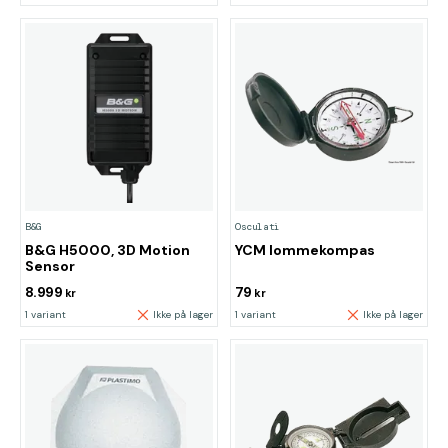
B&G
Osculati
B&G H5000, 3D Motion
YCM lommekompas
Sensor
8.999
79
kr
kr
1 variant
Ikke på lager
1 variant
Ikke på lager