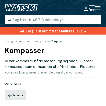
Gå ikke glip af sommerens bedste tilbud →
Navigation
/
Manuel navigation
/
Kompasser
Kompasser
Vi har kompas til både motor- og sejlbåde. Vi anser
kompasset som et must på alle fritidsbåde. Plotterens
kompas komplimentterer det vanlige kompas.
I vores sortiment finder du bl.a. både kompas til beslag-
og skotmontereing til nem fastgørelse på din båd. Husk,
Vis mere
at dit kompas skal være mindst 0,5 - 1,5 m fra
forstyrrende genstande som elektronik, metal,
Tilbage
højttalere og lignende.