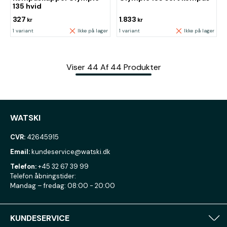
135 hvid
327
1.833
kr
kr
1 variant
Ikke på lager
1 variant
Ikke på lager
Viser
44
Af
44
Produkter
WATSKI
CVR:
42645915
Email:
kundeservice@watski.dk
Telefon:
+45 32 67 39 99
Telefon åbningstider:
Mandag – fredag: 08:00 - 20:00
KUNDESERVICE