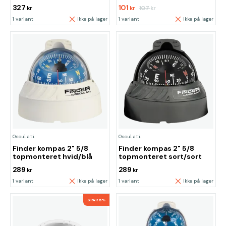
327
101
107
kr
kr
kr
1 variant
Ikke på lager
1 variant
Ikke på lager
Osculati
Osculati
Finder kompas 2" 5/8
Finder kompas 2" 5/8
topmonteret hvid/blå
topmonteret sort/sort
289
289
kr
kr
1 variant
Ikke på lager
1 variant
Ikke på lager
SPAR 6%