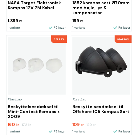
NASA Target Elektronisk
1852 kompas sort Ø70mm
Kompas 12V 7M Kabel
med bøjle, lys &
kompensator
1.899
199
kr
kr
1 variant
På lager
1 variant
På lager
SPAR 7%
SPAR 16%
Plastimo
Plastimo
Beskyttelsesdæksel til
Beskyttelsesdæksel til
Mini-Contest Kompas <
Offshore 105 Kompas Sort
2009
160
109
172
129
kr
kr
kr
kr
1 variant
På lager
1 variant
På lager