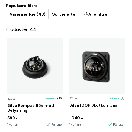
Populære filtre
Varemærker (43)
Sorter efter
Alle filtre
Produkter: 44
Silva
(6)
Silva
(16)
Silva 100P Skotkompas
Silva Kompas 85e med
Belysning
599
1.049
kr
kr
1 variant
På lager
1 variant
På lager