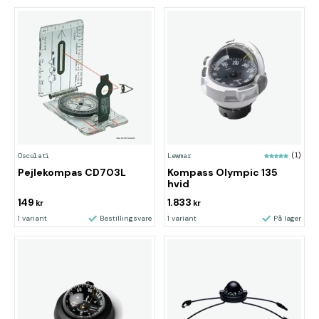
Osculati
Lewmar
(1)
Pejlekompas CD703L
Kompass Olympic 135
hvid
149
1.833
kr
kr
1 variant
Bestillingsvare
1 variant
På lager