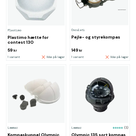
Osculati
Plastimo
Pejle- og styrekompas
Plastimo hætte for
contest 130
59
149
kr
kr
1 variant
Ikke på lager
1 variant
Ikke på lager
Lewmar
Lewmar
(1)
Kompaskuppel Olympic
Olympic 135 sort kompas