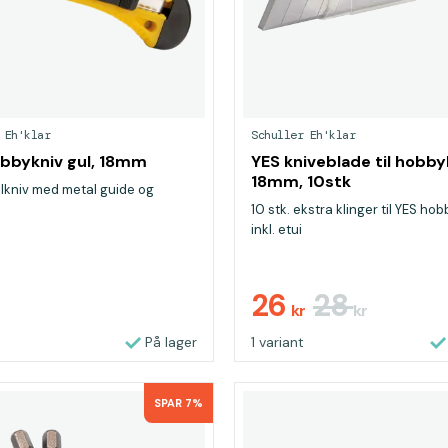
 Eh'klar
Schuller Eh'klar
bbykniv gul, 18mm
YES kniveblade til hobby
18mm, 10stk
lkniv med metal guide og
10 stk. ekstra klinger til YES hob
inkl. etui
26
28
r
kr
kr
På lager
1 variant
SPAR 7%