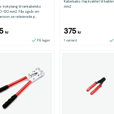
Kabelsaks i høj kvalitet til kabler
r trykstang til rørkabelsko
mm2
0-120 mm2. Fås også i en
rsion, se relaterede p...
15
375
kr
kr
På lager
1 variant