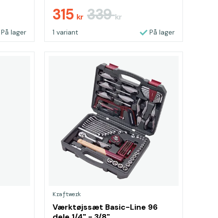
315
339
kr
kr
På lager
1 variant
På lager
Kraftwerk
Værktøjssæt Basic-Line 96
dele 1/4" - 3/8"