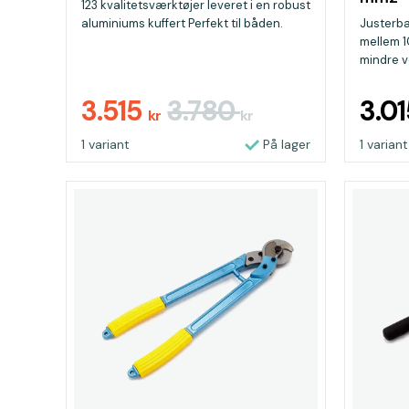
123 kvalitetsværktøjer leveret i en robust
aluminiums kuffert Perfekt til båden.
Justerba
mellem 1
mindre ve
3.515
3.780
3.0
kr
kr
1 variant
På lager
1 variant