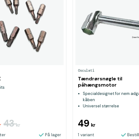
Osculati
X
Tændrørsnøgle til
påhængsmotor
its
Specialdesignet for nem adga
kåben
Universel størrelse
43
49
r
kr
kr
ter
På lager
1 variant
Bestil