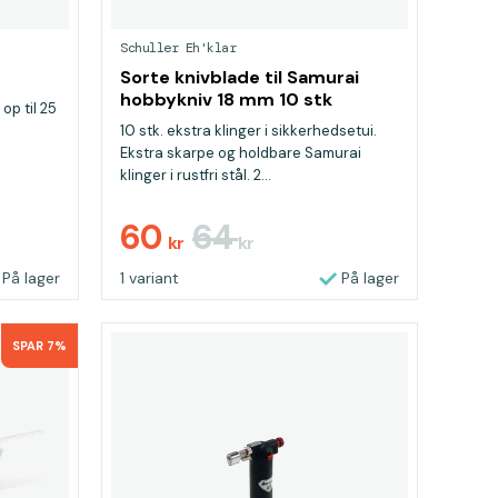
Schuller Eh'klar
Sorte knivblade til Samurai
hobbykniv 18 mm 10 stk
 op til 25
10 stk. ekstra klinger i sikkerhedsetui.
Ekstra skarpe og holdbare Samurai
klinger i rustfri stål. 2...
60
64
kr
kr
På lager
1 variant
På lager
SPAR 7%