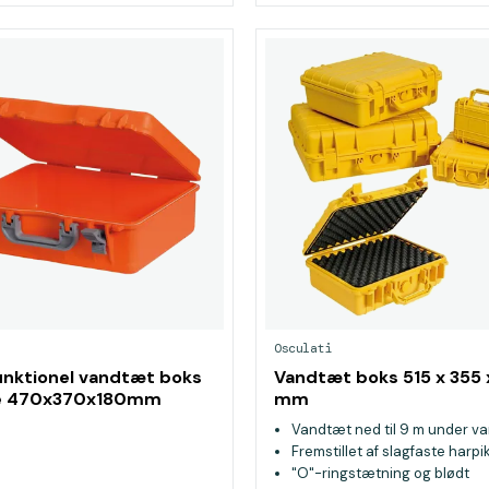
Osculati
unktionel vandtæt boks
Vandtæt boks 515 x 355 
e 470x370x180mm
mm
Vandtæt ned til 9 m under v
Fremstillet af slagfaste harpi
"O"-ringstætning og blødt