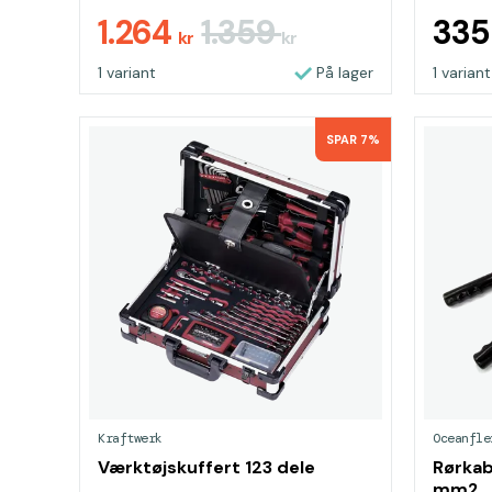
1.264
1.359
33
kr
kr
1 variant
På lager
1 variant
SPAR 7%
Kraftwerk
Oceanfle
Værktøjskuffert 123 dele
Rørkab
mm2