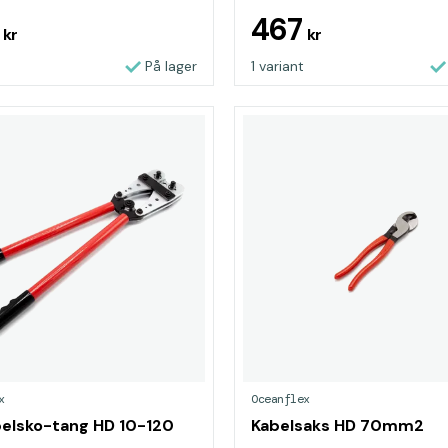
5
467
kr
kr
På lager
1 variant
x
Oceanflex
elsko-tang HD 10-120
Kabelsaks HD 70mm2