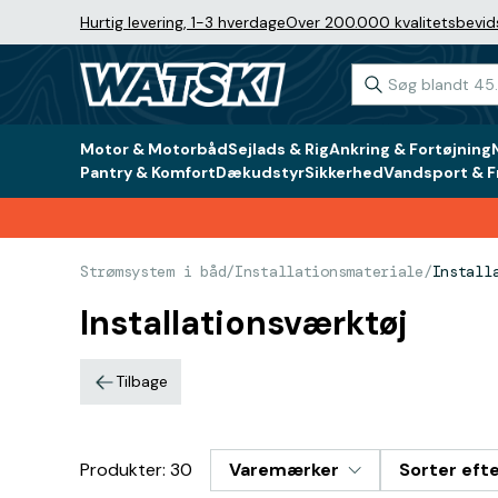
Hurtig levering, 1-3 hverdage
Over 200.000 kvalitetsbevid
Motor & Motorbåd
Sejlads & Rig
Ankring & Fortøjning
Pantry & Komfort
Dækudstyr
Sikkerhed
Vandsport & Fr
Strømsystem i båd
/
Installationsmateriale
/
Install
Installationsværktøj
Tilbage
Produkter: 30
Varemærker
Sorter eft