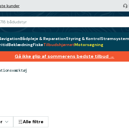
ste kunder
Navigation
Bådpleje & Reparation
Styring & Kontrol
Strømsystem 
itid
Beklædning
Fiske
Tilbudshjørnet
Motorsøgning
Gå ikke glip af sommerens bedste tilbud →
ationsværktøj
er
Alle filtre