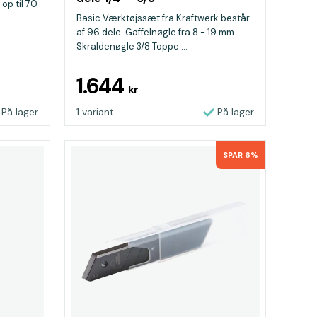
 op til 70
Basic Værktøjssæt fra Kraftwerk består
af 96 dele. Gaffelnøgle fra 8 - 19 mm
Skraldenøgle 3/8 Toppe ...
1.644
kr
På lager
1 variant
På lager
SPAR 6%