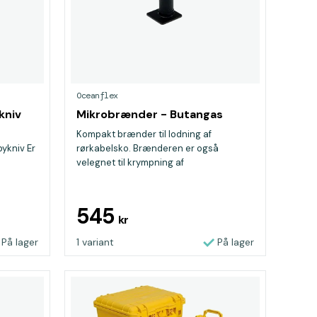
Oceanflex
kniv
Mikrobrænder - Butangas
Kompakt brænder til lodning af
bykniv Er
rørkabelsko. Brænderen er også
velegnet til krympning af
krympeslange...
545
kr
På lager
1 variant
På lager