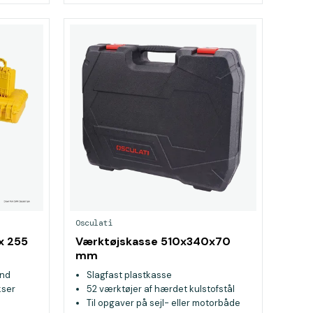
Osculati
x 255
Værktøjskasse 510x340x70
mm
and
Slagfast plastkasse
kser
52 værktøjer af hærdet kulstofstål
Til opgaver på sejl- eller motorbåde