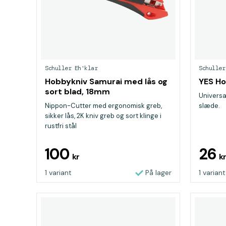
Schuller Eh'klar
Schuller
Hobbykniv Samurai med lås og
YES Ho
sort blad, 18mm
Universa
Nippon-Cutter med ergonomisk greb,
slæde.
sikker lås, 2K kniv greb og sort klinge i
rustfri stål
100
26
kr
k
1 variant
På lager
1 variant