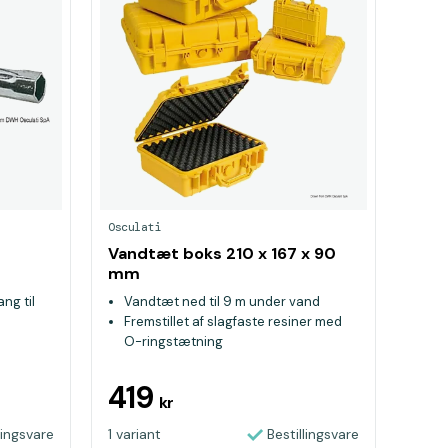
Osculati
Vandtæt boks 210 x 167 x 90
mm
ng til
Vandtæt ned til 9 m under vand
Fremstillet af slagfaste resiner med
O-ringstætning
Indvendigt blødt skum kan tilpasses
indholdet
419
kr
lingsvare
1 variant
Bestillingsvare