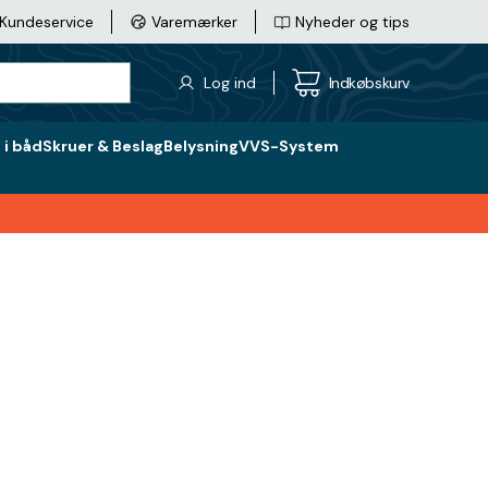
Kundeservice
Varemærker
Nyheder og tips
Log ind
Indkøbskurv
i båd
Skruer & Beslag
Belysning
VVS-System