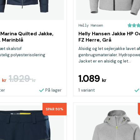
Helly Hansen
Marina Quilted Jakke,
Helly Hansen Jakke HP 
 Marinblå
FZ Herre, Grå
æt skalstof
Alsidig og let sejlerjakke lavet a
elig polyesterisolering
genbrugsmaterialer. Hydropow
Jacket er en alsidig og let...
6
1.929
1.089
kr
kr
kr
ter
På lager
1 variant
SPAR 50%