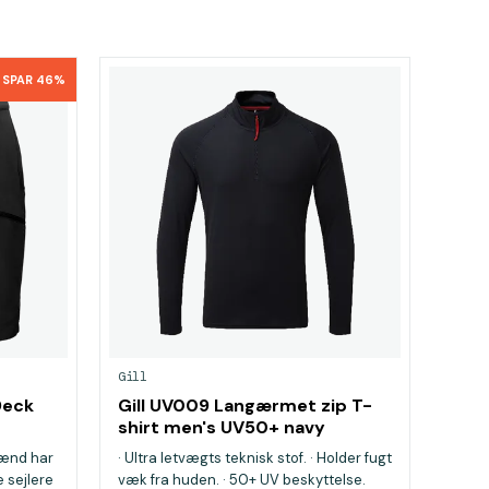
SPAR 46%
Gill
Deck
Gill UV009 Langærmet zip T-
shirt men's UV50+ navy
mænd har
· Ultra letvægts teknisk stof. · Holder fugt
e sejlere
væk fra huden. · 50+ UV beskyttelse.