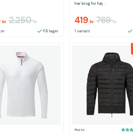
har brug for høj ...
6
2.250
419
769
kr
kr
kr
kr
ter
På lager
1 variant
Musto