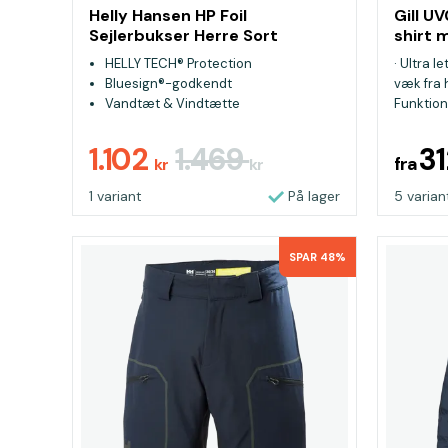
Helly Hansen HP Foil
Gill U
Sejlerbukser Herre Sort
shirt 
HELLY TECH® Protection
· Ultra l
Bluesign®-godkendt
væk fra 
Vandtæt & Vindtætte
Funktioner
1.102
1.469
3
fra
kr
kr
1 variant
På lager
5 varian
SPAR 48%