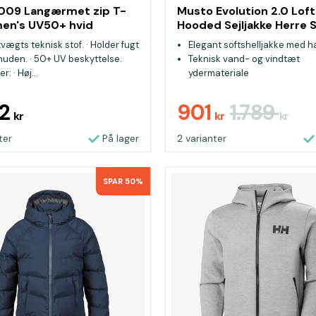
V009 Langærmet zip T-
Musto Evolution 2.0 Loft
men's UV50+ hvid
Hooded Sejljakke Herre 
etvægts teknisk stof. · Holder fugt
Elegant softshelljakke med 
huden. · 50+ UV beskyttelse.
Teknisk vand- og vindtæt
: · Høj...
ydermateriale
Ekstra isolering over bryst o
12
901
1.789
kr
kr
kr
ter
På lager
2 varianter
SPAR 50%