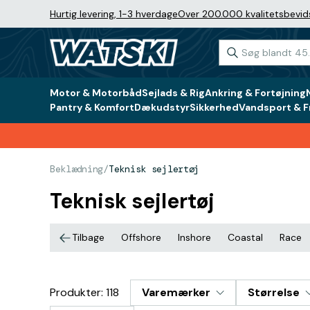
Hurtig levering, 1-3 hverdage
Over 200.000 kvalitetsbevid
Motor & Motorbåd
Sejlads & Rig
Ankring & Fortøjning
Pantry & Komfort
Dækudstyr
Sikkerhed
Vandsport & Fr
Beklædning
/
Teknisk sejlertøj
Teknisk sejlertøj
Tilbage
Offshore
Inshore
Coastal
Race
Produkter: 118
Varemærker
Størrelse