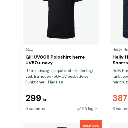
Gill
Helly Ha
Gill UV008 Poloshirt herre
Helly 
UV50+ navy
Shorts
· Ultra letvægts piqué stof · Holder fugt
Helly Ha
væk fra huden · 50+ UV beskyttelse
funktion
Funktioner: · Flade sø...
har brug 
299
38
kr
5 varianter
På lager
3 varian
SPAR 33%