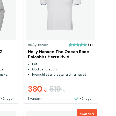
Helly Hansen
(1)
FZ
Helly Hansen The Ocean Race
Poloshirt Herre Hvid
Let
 af
God ventilation
iske,
Fremstillet af plastaffald fra havet
380
519
kr
kr
På lager
1 variant
På lager
SPAR 39%