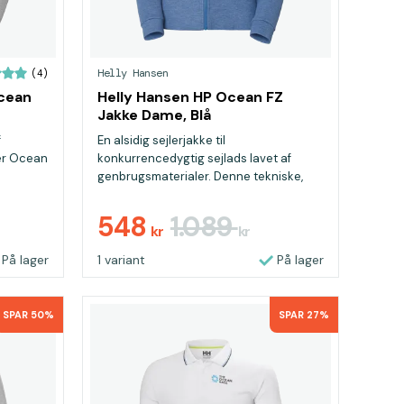
Helly Hansen
(4)
Ocean
Helly Hansen HP Ocean FZ
Jakke Dame, Blå
f
En alsidig sejlerjakke til
er Ocean
konkurrencedygtig sejlads lavet af
genbrugsmaterialer. Denne tekniske,
ko...
548
1.089
kr
kr
På lager
1 variant
På lager
SPAR 50%
SPAR 27%