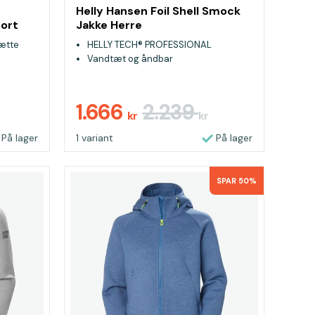
Helly Hansen Foil Shell Smock
Sort
Jakke Herre
hætte
HELLY TECH® PROFESSIONAL
Vandtæt og åndbar
g arme
1.666
2.239
kr
kr
På lager
1 variant
På lager
SPAR 50%