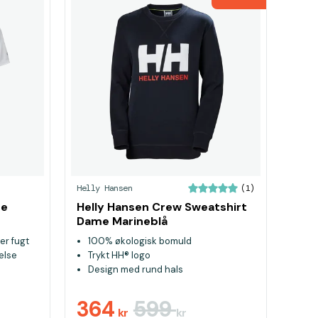
Helly Hansen
(1)
re
Helly Hansen Crew Sweatshirt
Dame Marineblå
der fugt
100% økologisk bomuld
else
Trykt HH® logo
Design med rund hals
364
599
kr
kr