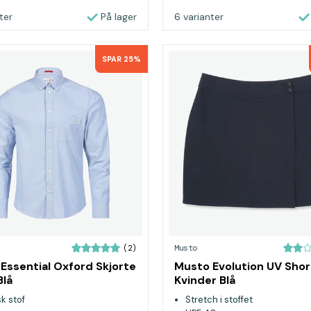
ter
På lager
6 varianter
SPAR 25%
Musto
(2)
Essential Oxford Skjorte
Musto Evolution UV Shor
Blå
Kvinder Blå
sk stof
Stretch i stoffet