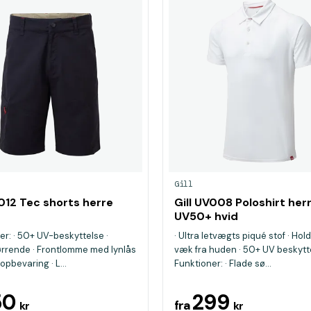
Gill
V012 Tec shorts herre
Gill UV008 Poloshirt her
UV50+ hvid
er: · 50+ UV-beskyttelse ·
· Ultra letvægts piqué stof · Hol
ørrende · Frontlomme med lynlås
væk fra huden · 50+ UV beskytt
 opbevaring · L...
Funktioner: · Flade sø...
50
299
fra
kr
kr