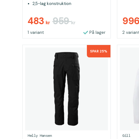
2,5-lag konstruktion
483
959
99
kr
kr
1 variant
På lager
2 varian
SPAR 25%
Helly Hansen
Gill