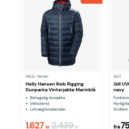
Helly Hansen
Gill
Helly Hansen Rwb Rigging
Gill U
Dunparka Vinterjakke Marinblå
navy
Behagelig dunjakke
Funktion
Velisoleret
Hurtigtt
Letvægtsmaterialer
til sikker
1.627
2.439
7
fra
kr
kr