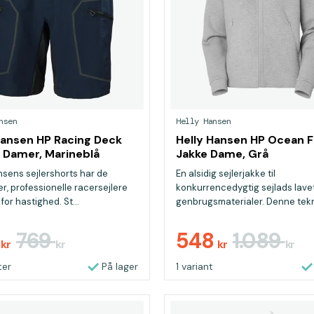
nsen
Helly Hansen
Hansen HP Racing Deck
Helly Hansen HP Ocean 
 Damer, Marineblå
Jakke Dame, Grå
nsens sejlershorts har de
En alsidig sejlerjakke til
er, professionelle racersejlere
konkurrencedygtig sejlads lavet
for hastighed. St...
genbrugsmaterialer. Denne tekn
ko...
7
769
548
1.089
kr
kr
kr
kr
ter
På lager
1 variant