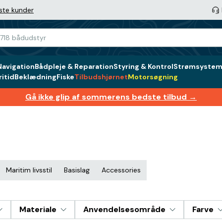
ste kunder
Navigation
Bådpleje & Reparation
Styring & Kontrol
Strømsystem 
itid
Beklædning
Fiske
Tilbudshjørnet
Motorsøgning
Gå ikke glip af sommerens bedste tilbud →
Maritim livsstil
Basislag
Accessories
Materiale
Anvendelsesområde
Farve