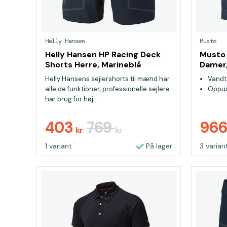
Helly Hansen
Musto
Helly Hansen HP Racing Deck
Musto 
Shorts Herre, Marineblå
Damer,
Helly Hansens sejlershorts til mænd har
Vandt
alle de funktioner, professionelle sejlere
Oppust
har brug for høj ...
403
769
96
kr
kr
1 variant
På lager
3 varian