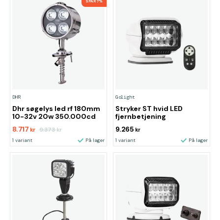
SPAR 7%
DHR
Golight
Dhr søgelys led rf 180mm
Stryker ST hvid LED
10-32v 20w 350.000cd
fjernbetjening
8.717
9.265
9.373
kr
kr
kr
1 variant
På lager
1 variant
På lager