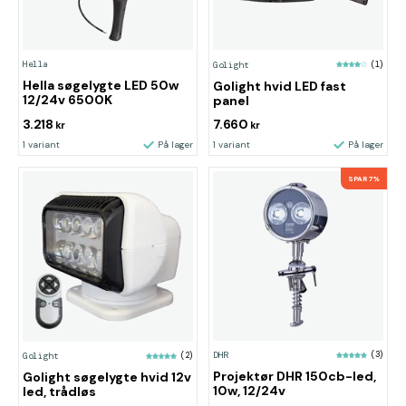
Hella
Golight
(1)
Hella søgelygte LED 50w
Golight hvid LED fast
12/24v 6500K
panel
3.218
7.660
kr
kr
1 variant
På lager
1 variant
På lager
SPAR 7%
DHR
(3)
Golight
(2)
Projektør DHR 150cb-led,
Golight søgelygte hvid 12v
10w, 12/24v
led, trådløs