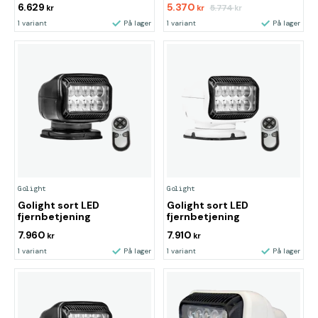
6.629
5.370
5.774
kr
kr
kr
1 variant
På lager
1 variant
På lager
Golight
Golight
Golight sort LED
Golight sort LED
fjernbetjening
fjernbetjening
7.960
7.910
kr
kr
1 variant
På lager
1 variant
På lager