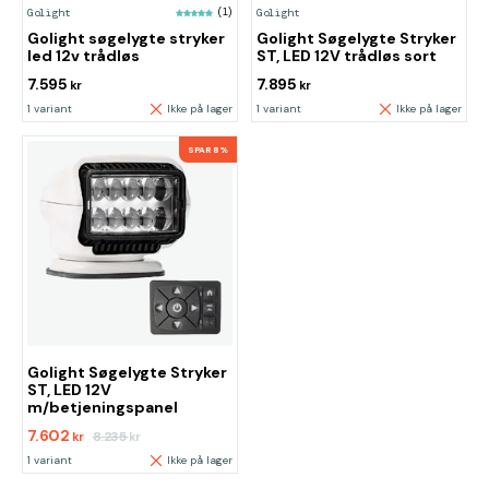
Golight
(1)
Golight
Golight søgelygte stryker
Golight Søgelygte Stryker
led 12v trådløs
ST, LED 12V trådløs sort
7.595
7.895
kr
kr
1 variant
Ikke på lager
1 variant
Ikke på lager
SPAR 8%
Golight Søgelygte Stryker
ST, LED 12V
m/betjeningspanel
7.602
8.235
kr
kr
1 variant
Ikke på lager