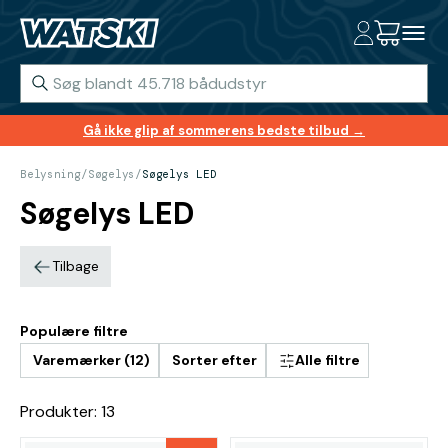
Gå ikke glip af sommerens bedste tilbud →
Belysning
/
Søgelys
/
Søgelys LED
Søgelys LED
Tilbage
Populære filtre
Varemærker (12)
Sorter efter
Alle filtre
Produkter: 13