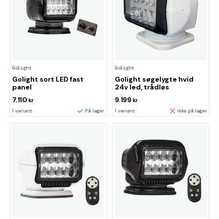
Golight
Golight
Golight sort LED fast
Golight søgelygte hvid
panel
24v led, trådløs
7.110
9.199
kr
kr
1 variant
På lager
1 variant
Ikke på lager