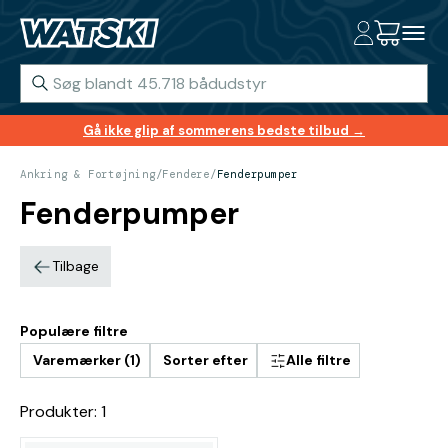
Gå ikke glip af sommerens bedste tilbud →
Ankring & Fortøjning
/
Fendere
/
Fenderpumper
Fenderpumper
Tilbage
Populære filtre
Varemærker (1)
Sorter efter
Alle filtre
Produkter: 1