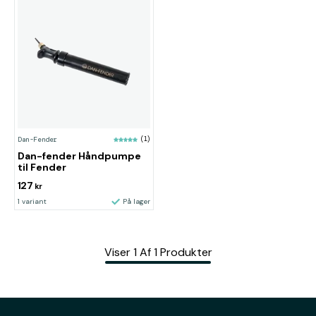
Dan-Fender
(1)
Dan-fender Håndpumpe
til Fender
127
kr
1 variant
På lager
Viser
1
Af
1
Produkter