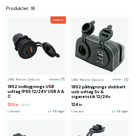
Produkter: 18
SPAR 7%
1852 Marine Quality
(7)
1852 Marine Quality
(1)
1852 indbygnings USB
1852 påbygnings dobbelt
udtag IP65 12/24V USB A &
usb udtag 5v &
C
cigaretstik 12/24v
120
124
129
kr
kr
kr
1 variant
På lager
1 variant
På lager