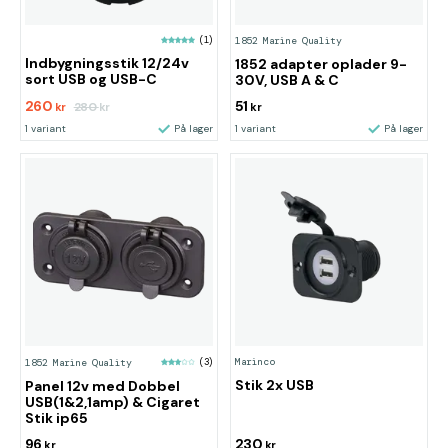
(1)
1852 Marine Quality
Indbygningsstik 12/24v
1852 adapter oplader 9-
sort USB og USB-C
30V, USB A & C
260
51
280
kr
kr
kr
1 variant
På lager
1 variant
På lager
Marinco
1852 Marine Quality
(3)
Stik 2x USB
Panel 12v med Dobbel
USB(1&2,1amp) & Cigaret
Stik ip65
96
230
kr
kr