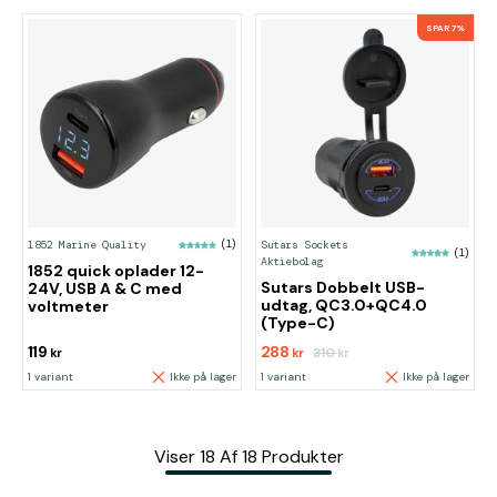
SPAR 7%
1852 Marine Quality
(1)
Sutars Sockets
(1)
Aktiebolag
1852 quick oplader 12-
Sutars Dobbelt USB-
24V, USB A & C med
udtag, QC3.0+QC4.0
voltmeter
(Type-C)
119
288
310
kr
kr
kr
1 variant
Ikke på lager
1 variant
Ikke på lager
Viser
18
Af
18
Produkter