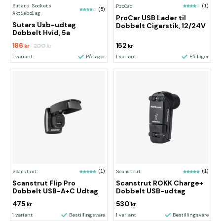
Sutars Sockets
ProCar
(1)
(5)
Aktiebolag
ProCar USB Lader til
Sutars Usb-udtag
Dobbelt Cigarstik, 12/24V
Dobbelt Hvid, 5a
186
152
200
kr
kr
kr
1 variant
På lager
1 variant
På lager
Scanstrut
(1)
Scanstrut
(1)
Scanstrut Flip Pro
Scanstrut ROKK Charge+
Dobbelt USB-A+C Udtag
Dobbelt USB-udtag
475
530
kr
kr
1 variant
Bestillingsvare
1 variant
Bestillingsvare