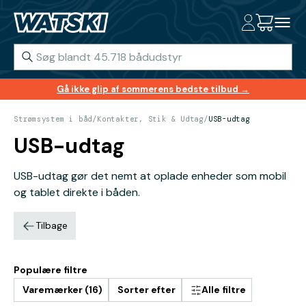
Gå ikke glip af sommerens bedste tilbud →
Strømsystem i båd
/
Kontakter, Stik & Udtag
/
USB-udtag
USB-udtag
USB-udtag gør det nemt at oplade enheder som mobil
og tablet direkte i båden.
Tilbage
Populære filtre
Varemærker (16)
Sorter efter
Alle filtre