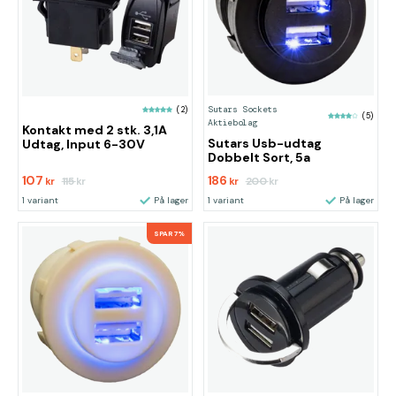
Sutars Sockets
(2)
(5)
Aktiebolag
Kontakt med 2 stk. 3,1A
Sutars Usb-udtag
Udtag, Input 6-30V
Dobbelt Sort, 5a
107
186
115
200
kr
kr
kr
kr
1 variant
På lager
1 variant
På lager
SPAR 7%