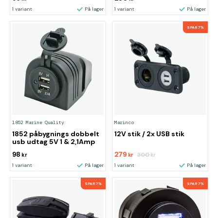
1 variant
På lager
1 variant
På lager
SPAR 7%
1852 Marine Quality
Marinco
1852 påbygnings dobbelt
12V stik / 2x USB stik
usb udtag 5V 1 & 2,1Amp
98
279
300
kr
kr
kr
1 variant
På lager
1 variant
På lager
SPAR 7%
SPAR 7%