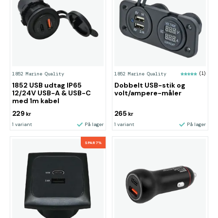
1852 Marine Quality
1852 Marine Quality
(1)
1852 USB udtag IP65
Dobbelt USB-stik og
12/24V USB-A & USB-C
volt/ampere-måler
med 1m kabel
229
265
kr
kr
1 variant
På lager
1 variant
På lager
SPAR 7%