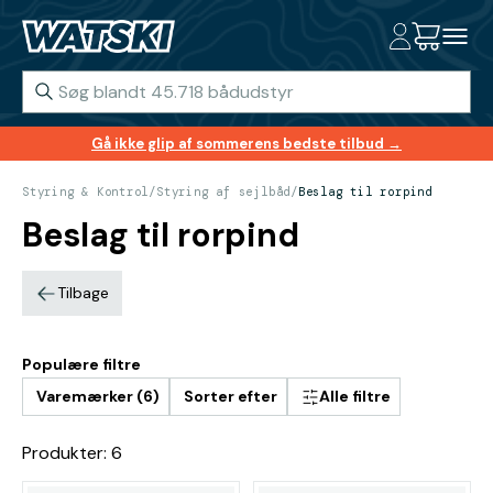
Gå ikke glip af sommerens bedste tilbud →
Styring & Kontrol
/
Styring af sejlbåd
/
Beslag til rorpind
Beslag til rorpind
Tilbage
Populære filtre
Varemærker (6)
Sorter efter
Alle filtre
Produkter: 6