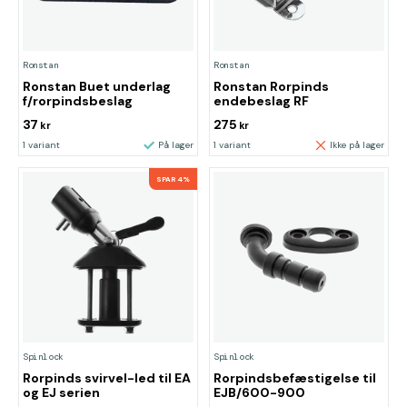
Ronstan
Ronstan
Ronstan Buet underlag
Ronstan Rorpinds
f/rorpindsbeslag
endebeslag RF
37
275
kr
kr
1 variant
På lager
1 variant
Ikke på lager
SPAR 4%
Spinlock
Spinlock
Rorpinds svirvel-led til EA
Rorpindsbefæstigelse til
og EJ serien
EJB/600-900