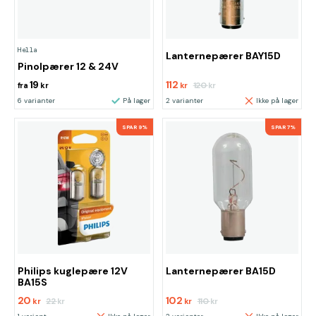
Hella
Lanternepærer BAY15D
Pinolpærer 12 & 24V
19
112
120
fra
kr
kr
kr
6 varianter
På lager
2 varianter
Ikke på lager
SPAR 9%
SPAR 7%
Philips kuglepære 12V
Lanternepærer BA15D
BA15S
20
102
22
110
kr
kr
kr
kr