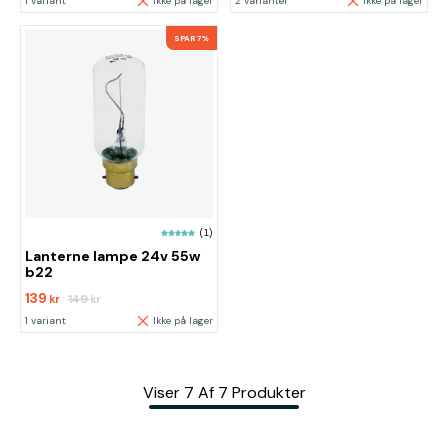
1 variant
Ikke på lager
2 varianter
Ikke på lager
SPAR 7%
(1)
Lanterne lampe 24v 55w
b22
139
149
kr
kr
1 variant
Ikke på lager
Viser
7
Af
7
Produkter