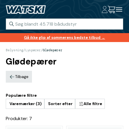
Gå ikke glip af sommerens bedste tilbud →
Belysning
/
Lyspærer
/
Glødepærer
Glødepærer
Tilbage
Populære filtre
Varemærker (3)
Sorter efter
Alle filtre
Produkter: 7