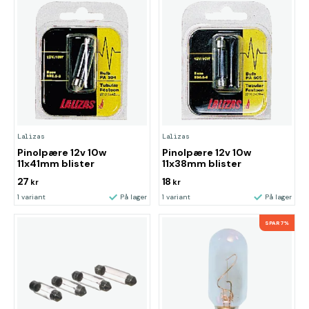
Lalizas
Lalizas
Pinolpære 12v 10w
Pinolpære 12v 10w
11x41mm blister
11x38mm blister
27
18
kr
kr
1 variant
På lager
1 variant
På lager
SPAR 7%