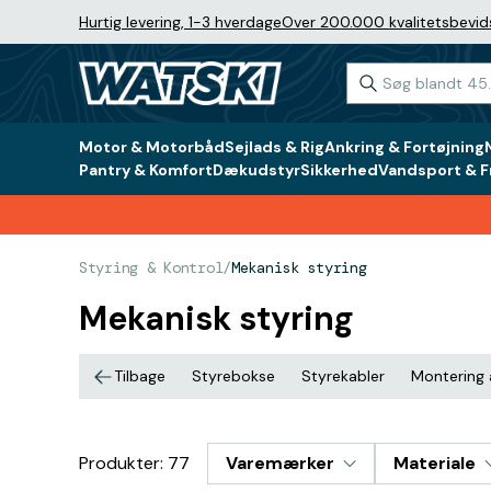
Hurtig levering, 1-3 hverdage
Over 200.000 kvalitetsbevid
Motor & Motorbåd
Sejlads & Rig
Ankring & Fortøjning
Pantry & Komfort
Dækudstyr
Sikkerhed
Vandsport & Fr
Styring & Kontrol
/
Mekanisk styring
Mekanisk styring
Tilbage
Styrebokse
Styrekabler
Montering 
Produkter: 77
Varemærker
Materiale