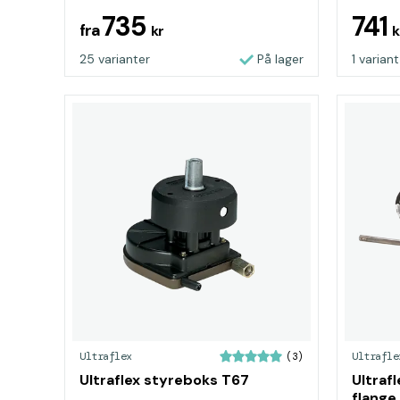
735
741
fra
kr
k
25 varianter
På lager
1 variant
Ultraflex
Ultrafle
(3)
Ultraflex styreboks T67
Ultrafl
flange