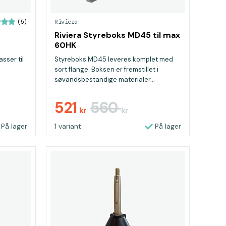
Riviera
(5)
8
Riviera Styreboks MD45 til max
60HK
sser til
Styreboks MD45 leveres komplet med
sort flange. Boksen er fremstillet i
søvandsbestandige materialer...
521
560
kr
kr
På lager
1 variant
På lager