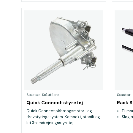
Seastar Solutions
Seastar 
Quick Connect styretøj
Rack S
Quick Connect påhængsmotor- og
Til mo
drevstyringssystem. Kompakt, stabilt og
Slagl
let 3-omdrejningsstyretøj. ...