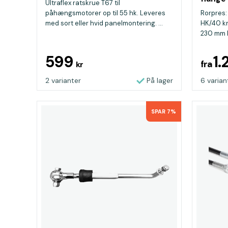
Ultraflex ratskrue T67 til
påhængsmotorer op til 55 hk. Leveres
Rorpres:
med sort eller hvid panelmontering. ...
HK/40 kn
230 mm R
599
1
fra
kr
2 varianter
På lager
6 varian
SPAR 7%