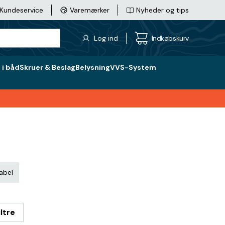
Kundeservice
Varemærker
Nyheder og tips
Log ind
Indkøbskurv
i båd
Skruer & Beslag
Belysning
VVS-System
kabel
iltre