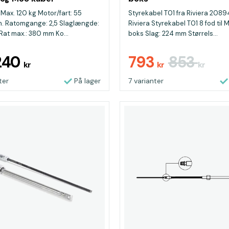
 Max. 120 kg Motor/fart: 55
Styrekabel T01 fra Riviera 2089
. Ratomgange: 2,5 Slaglængde:
Riviera Styrekabel T01 8 fod til
at max.: 380 mm Ko...
boks Slag: 224 mm Størrels...
.240
793
853
kr
kr
kr
ter
På lager
7 varianter