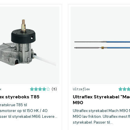
x
Ultraflex
(5)
lex styreboks T85
Ultraflex Styrekabel "Ma
M90
 ratskrue T85 til
otorer op til 150 HK / 40
Ultraflex styrekabel Mach M90
ser til styrekabel M66. Levere...
M90 lav friktion. Ultraflex mest f
styrekabel. Passer til...