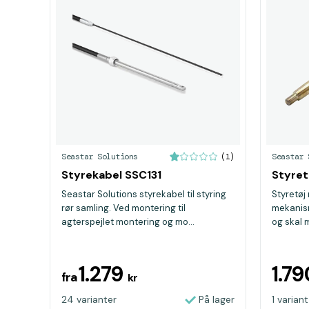
Seastar Solutions
Seastar 
(1)
Styrekabel SSC131
Styret
Seastar Solutions styrekabel til styring
Styretøj
rør samling. Ved montering til
mekanism
agterspejlet montering og mo...
og skal 
1.279
1.7
fra
kr
24 varianter
På lager
1 variant