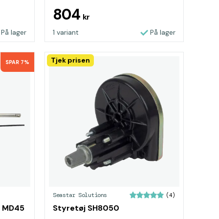
804
kr
På lager
1 variant
På lager
Tjek prisen
SPAR 7%
Seastar Solutions
(4)
il MD45
Styretøj SH8050