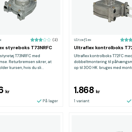
x
Ultraflex
(2)
lex styreboks T73NRFC
Ultraflex kontrolboks T
x styretøj T73NRFC med
Ultraflex kontrolboks T72FC me
mse. Returbremsen sikrer, at
dobbeltmontering til påhængs
der kursen, hvis du sli...
op til 300 HK. bruges med monte
26
1.868
kr
kr
På lager
1 variant