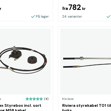
782
fra
r
kr
På lager
24 varianter
x
Riviera
(8)
ex Styrebox incl. sort
Riviera styrekabel T01 t
 og M58 kabel
boks