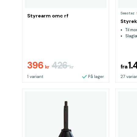
Seastar 
Styrearm omc rf
Styrek
Til mo
Slagl
396
426
1.
fra
kr
kr
1 variant
På lager
27 varia