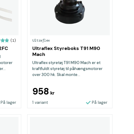
Ultraflex
(1)
72FC
Ultraflex Styreboks T91 M90
Mach
d
motorer
Ultraflex styretøj T91 M90 Mach er et
r...
kraftfuldt styretøj til påhængsmotorer
over 300 hk. Skal monte...
958
kr
På lager
1 variant
På lager