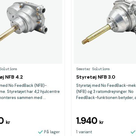
Solutions
Seastar Solutions
øj NFB 4.2
Styretøj NFB 3.0
 med No FeedBack (NFB)-
Styretøj med No FeedBack-me
e. Styretøjet har 4,2 hjulcentre
(NFB) og 3 ratomdrejninger. No
monteres sammen med ...
FeedBack-funktionen betyder, at
90
1.940
kr
kr
På lager
1 variant