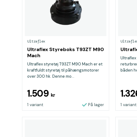
Ultraflex
Ultrafle
Ultraflex Styreboks T93ZT M90
Ultraf
Mach
Ultrafle
Ultraflex styretøj T93ZT M90 Mach er et
returbre
kraftfuldt styretøj til påhængsmotorer
båden hol
over 300 hk. Denne mo...
1.509
1.3
kr
1 variant
På lager
1 variant