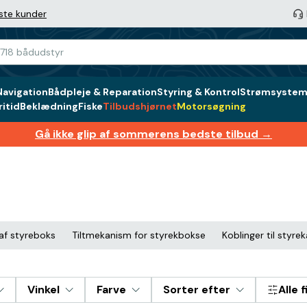
ste kunder
Navigation
Bådpleje & Reparation
Styring & Kontrol
Strømsystem 
itid
Beklædning
Fiske
Tilbudshjørnet
Motorsøgning
Gå ikke glip af sommerens bedste tilbud →
af styreboks
Tiltmekanism for styrekbokse
Koblinger til styre
Vinkel
Farve
Sorter efter
Alle f