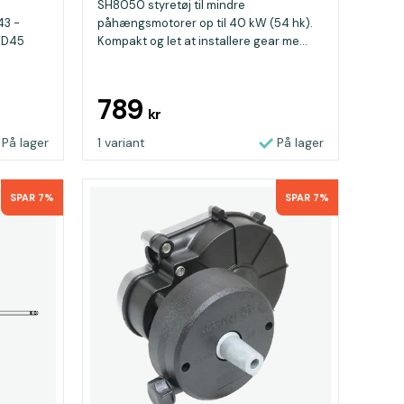
SH8050 styretøj til mindre
43 -
påhængsmotorer op til 40 kW (54 hk).
 MD45
Kompakt og let at installere gear me...
789
kr
På lager
1 variant
På lager
SPAR 7%
SPAR 7%