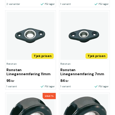
2 varianter
På lager
1 variant
På lager
Tjek prisen
Tjek prisen
Ronstan
Ronstan
Ronstan
Ronstan
Linegennemføring 11mm
Linegennemføring 7mm
95
84
kr
kr
1 variant
På lager
1 variant
På lager
SPAR 7%