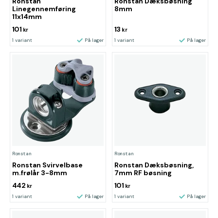
Ronstan
Ronstan Dæksbøsning
Linegennemføring
8mm
11x14mm
101
13
kr
kr
1 variant
På lager
1 variant
På lager
Ronstan
Ronstan
Ronstan Svirvelbase
Ronstan Dæksbøsning,
m.frølår 3-8mm
7mm RF bøsning
442
101
kr
kr
1 variant
På lager
1 variant
På lager