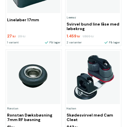
Lewmar
Lineløber 17mm
Svirvel bund line låse med
løbekrog
27
1.459
29
1.569
kr
kr
kr
kr
1 variant
På lager
2 varianter
På lager
Ronstan
Harken
Ronstan Dæksbøsning
Skødesvirvel med Cam
7mm RF bøsning
Cleat