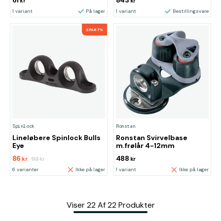
61
843
kr
kr
1 variant
På lager
1 variant
Bestillingsvare
SPAR 7%
Spinlock
Ronstan
Lineløbere Spinlock Bulls
Ronstan Svirvelbase
Eye
m.frølår 4-12mm
86
488
92
kr
kr
kr
6 varianter
Ikke på lager
1 variant
Ikke på lager
Viser
22
Af
22
Produkter