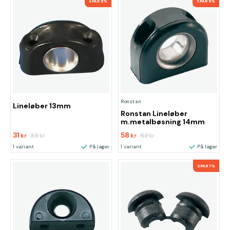
SPAR 6%
SPAR 6%
Ronstan
Lineløber 13mm
Ronstan Lineløber
m.metalbøsning 14mm
31
58
33
62
kr
kr
kr
kr
1 variant
På lager
1 variant
På lager
SPAR 7%