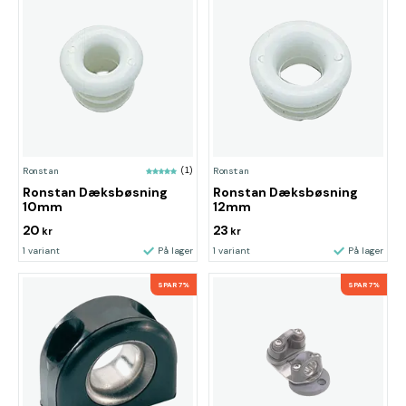
Ronstan
(1)
Ronstan
Ronstan Dæksbøsning
Ronstan Dæksbøsning
10mm
12mm
20
23
kr
kr
1 variant
På lager
1 variant
På lager
SPAR 7%
SPAR 7%