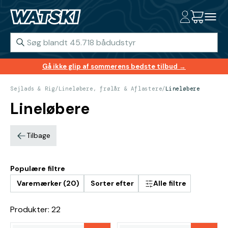
Gå ikke glip af sommerens bedste tilbud →
Sejlads & Rig
/
Lineløbere, frølår & Aflastere
/
Lineløbere
Lineløbere
Tilbage
Populære filtre
Varemærker (20)
Sorter efter
Alle filtre
Produkter: 22