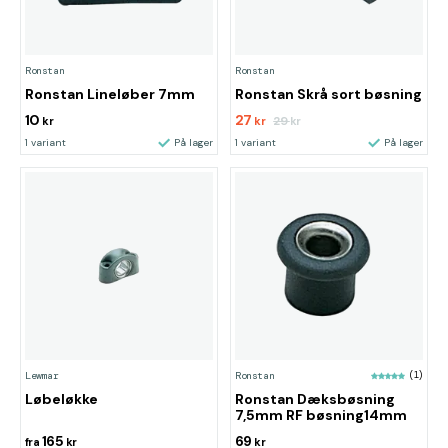
Ronstan
Ronstan
Ronstan Lineløber 7mm
Ronstan Skrå sort bøsning
10
27
29
kr
kr
kr
1 variant
På lager
1 variant
På lager
Lewmar
Ronstan
(1)
Løbeløkke
Ronstan Dæksbøsning
7,5mm RF bøsning14mm
165
69
fra
kr
kr