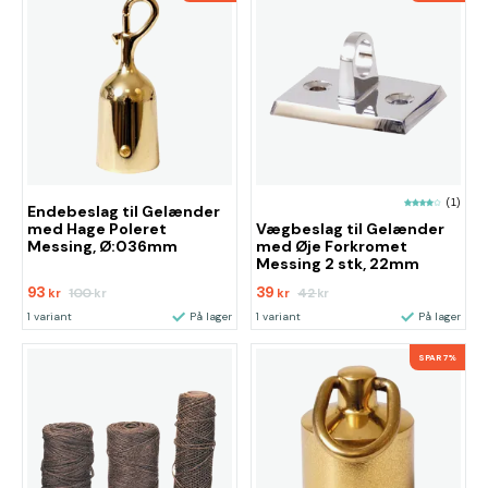
(1)
Endebeslag til Gelænder
med Hage Poleret
Vægbeslag til Gelænder
Messing, Ø:036mm
med Øje Forkromet
Messing 2 stk, 22mm
93
39
100
42
kr
kr
kr
kr
1 variant
På lager
1 variant
På lager
SPAR 7%