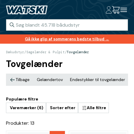
Gå ikke glip af sommerens bedste tilbud →
Dækudstyr
/
Søgelænder & Pulpit
/
Tovgelænder
Tovgelænder
Tilbage
Gelændertov
Endestykker til tovgelænder
Populære filtre
Varemærker (6)
Sorter efter
Alle filtre
Produkter: 13