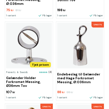
36mm Tov
Ø:036mm
75
198
81
kr
kr
kr
1 variant
På lager
1 variant
På lager
SPAR 7%
Tjek prisen
Foresti & Suardi
(4)
Endebeslag til Gelænder
Gelænder Holder
med Hage Forkromet
Forkromet Messing,
Messing, Ø:036mm
Ø36mm Tov
107
88
95
kr
kr
kr
1 variant
På lager
1 variant
På lager
SPAR 7%
SPAR 7%