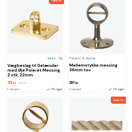
SPAR 7%
Foresti & Suardi
(1)
Mellemstykke messing
Vægbeslag til Gelænder
36mm tov
med Øje Poleret Messing
2 stk, 22mm
39
191
42
kr
kr
kr
1 variant
På lager
1 variant
På lager
SPAR 7%