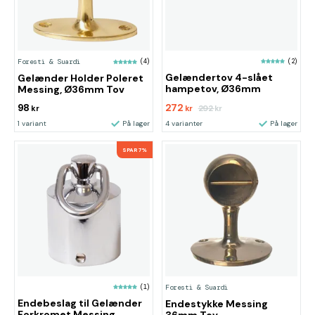
(2)
Foresti & Suardi
(4)
Gelændertov 4-slået
Gelænder Holder Poleret
hampetov, Ø36mm
Messing, Ø36mm Tov
98
272
292
kr
kr
kr
1 variant
På lager
4 varianter
På lager
SPAR 7%
(1)
Foresti & Suardi
Endebeslag til Gelænder
Endestykke Messing
Forkromet Messing,