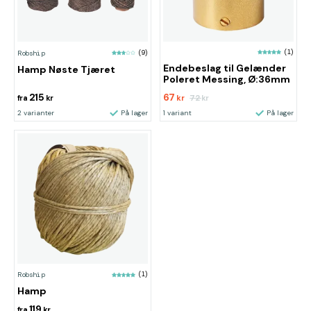
(1)
Robship
(9)
Endebeslag til Gelænder
Hamp Nøste Tjæret
Poleret Messing, Ø:36mm
215
67
72
fra
kr
kr
kr
2 varianter
På lager
1 variant
På lager
Robship
(1)
Hamp
119
fra
kr