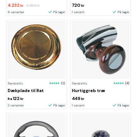
4.232
720
4.550
kr
kr
kr
8 varianter
På lager
1 variant
På lager
Savoretti
(1)
Savoretti
(4)
Dækplade til Rat
Hurtiggreb træ
122
449
fra
kr
kr
2 varianter
På lager
1 variant
På lager