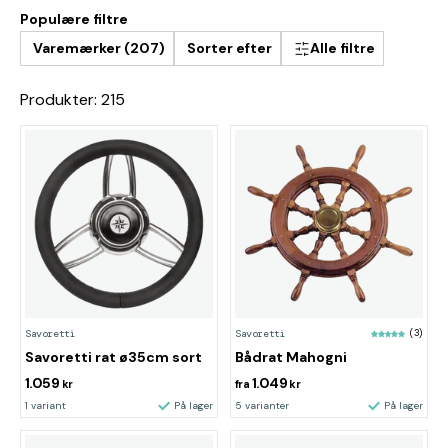
Populære filtre
Varemærker (207)
Sorter efter
Alle filtre
Produkter: 215
Savoretti
Savoretti
(3)
Savoretti rat ø35cm sort
Bådrat Mahogni
1.059
1.049
kr
fra
kr
1 variant
På lager
5 varianter
På lager