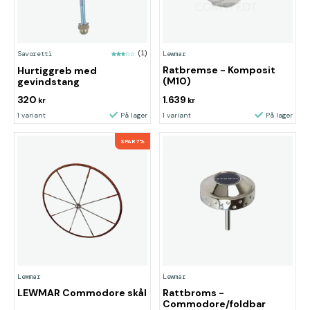
Lewmar
Savoretti
(1)
Ratbremse - Komposit
Hurtiggreb med
(M10)
gevindstang
320
1.639
kr
kr
1 variant
På lager
1 variant
På lager
SPAR 7%
Lewmar
Lewmar
LEWMAR Commodore skål
Rattbroms -
Commodore/foldbar