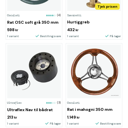
Tjek prisen
Savoretti
Osculati
(4)
Hurtiggreb
Rat OSC soft grå 350 mm
598
432
kr
kr
1 variant
Bestillingsvare
1 variant
På lager
Osculati
Ultraflex
(3)
Rat i mahogni 350 mm
Ultraflex Nav til bådrat
213
1.149
kr
kr
1 variant
På lager
1 variant
Bestillingsvare