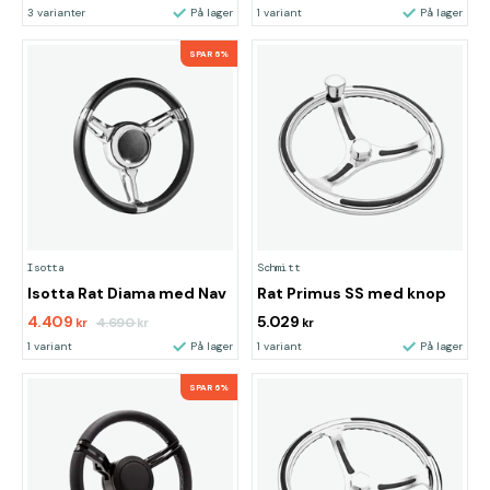
3 varianter
På lager
1 variant
På lager
SPAR 6%
Isotta
Schmitt
Isotta Rat Diama med Nav
Rat Primus SS med knop
4.409
5.029
4.690
kr
kr
kr
1 variant
På lager
1 variant
På lager
SPAR 6%