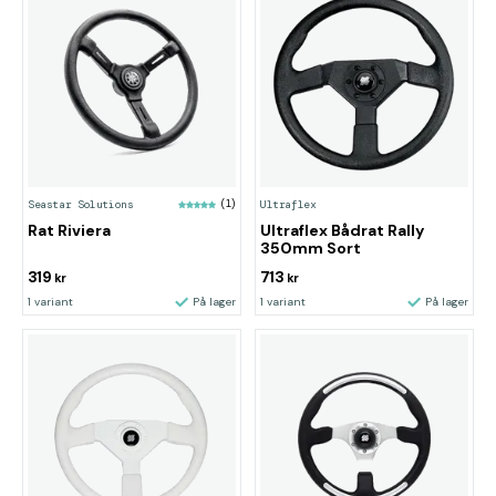
Seastar Solutions
(1)
Ultraflex
Rat Riviera
Ultraflex Bådrat Rally
350mm Sort
319
713
kr
kr
1 variant
På lager
1 variant
På lager