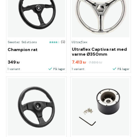
Ultraflex
Seastar Solutions
(1)
Ultraflex Captiva rat med
Champion rat
varme Ø350mm
349
7.413
7.886
kr
kr
kr
1 variant
På lager
1 variant
På lager