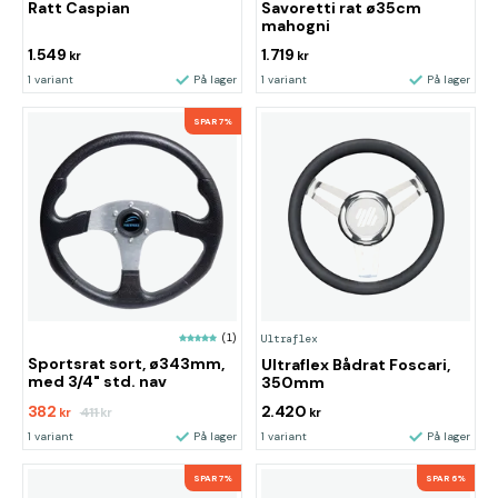
Ratt Caspian
Savoretti rat ø35cm
mahogni
1.549
1.719
kr
kr
1 variant
På lager
1 variant
På lager
SPAR 7%
(1)
Ultraflex
Sportsrat sort, ø343mm,
Ultraflex Bådrat Foscari,
med 3/4" std. nav
350mm
382
2.420
411
kr
kr
kr
1 variant
På lager
1 variant
På lager
SPAR 7%
SPAR 6%