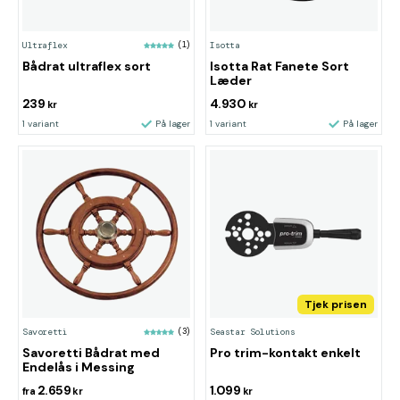
Ultraflex
(1)
Isotta
Bådrat ultraflex sort
Isotta Rat Fanete Sort
Læder
239
4.930
kr
kr
1 variant
På lager
1 variant
På lager
Tjek prisen
Savoretti
(3)
Seastar Solutions
Savoretti Bådrat med
Pro trim-kontakt enkelt
Endelås i Messing
2.659
1.099
fra
kr
kr