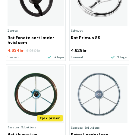
Isotta
Schmitt
Rat Fanete sort læder
Rat Primus SS
hvid søm
4.634
4.629
4.930
kr
kr
kr
1 variant
På lager
1 variant
På lager
Tjek prisen
Seastar Solutions
Seastar Solutions
Rat i Iseo-træ
Rattt Leader Inox