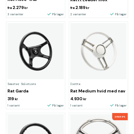
2.279
2.189
fra
kr
fra
kr
3 varianter
På lager
2 varianter
På lager
Seastar Solutions
Isotta
Rat Garda
Rat Medium hvid med nav
319
4.930
kr
kr
1 variant
På lager
1 variant
På lager
SPAR 6%