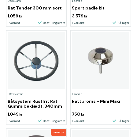
Osculati
Isotta
Rat Tender 300 mm sort
Sport padle kit
1.059
3.579
kr
kr
1 variant
Bestillingsvare
1 variant
På lager
Båtsystem
Lewmar
Båtsystem Rustfrit Rat
Rattbroms - Mini Maxi
Gummibeklædt, 340mm
1.049
750
kr
kr
1 variant
Bestillingsvare
1 variant
På lager
SPAR 7%