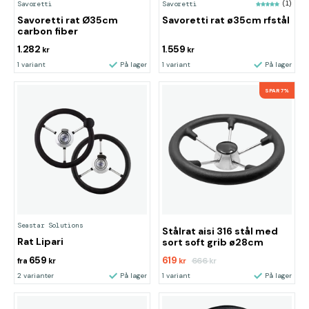
Savoretti
Savoretti
(1)
Savoretti rat Ø35cm
Savoretti rat ø35cm rfstål
carbon fiber
1.282
1.559
kr
kr
1 variant
På lager
1 variant
På lager
SPAR 7%
Seastar Solutions
Stålrat aisi 316 stål med
Rat Lipari
sort soft grib ø28cm
659
619
666
fra
kr
kr
kr
2 varianter
På lager
1 variant
På lager