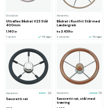
Ultraflex
Savoretti
Ultraflex Bådrat V23 Stål
Bådrat i Rustfrit Stål med
400mm
Lædergreb
1.140
3.439
kr
fra
kr
1 variant
På lager
3 varianter
På lager
Savoretti
(1)
Savoretti
(1)
Savoretti rat, stål med
Savoretti rat
træring