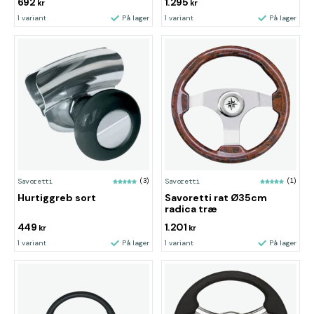
692
1.295
kr
kr
1 variant
På lager
1 variant
På lager
Savoretti
(3)
Savoretti
(1)
Hurtiggreb sort
Savoretti rat Ø35cm
radica træ
449
1.201
kr
kr
1 variant
På lager
1 variant
På lager