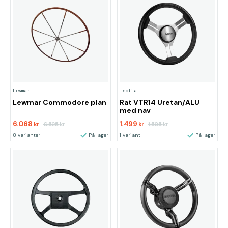
Lewmar
Isotta
Lewmar Commodore plan
Rat VTR14 Uretan/ALU
med nav
6.068
1.499
6.525
1.595
kr
kr
kr
kr
8 varianter
På lager
1 variant
På lager