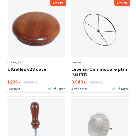
SPAR 6%
SPAR 7%
Ultraflex
Lewmar
Ultraflex v23 cover
Lewmar Commodore plan
rustfrit
1.226
3.948
1.304
4.245
kr
kr
kr
kr
1 variant
På lager
4 varianter
På lager