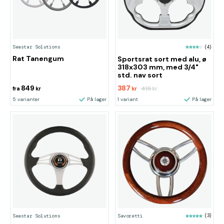
Seastar Solutions
(4)
Rat Tanengum
Sportsrat sort med alu, ø
318x303 mm, med 3/4"
std. nav sort
849
387
416
fra
kr
kr
kr
5 varianter
På lager
1 variant
På lager
Seastar Solutions
Savoretti
(3)