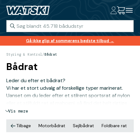
Gå ikke glip af sommerens bedste tilbud →
Styring & Kontrol
/
Bådrat
Bådrat
Leder du efter et bådrat?
Vi har et stort udvalg af forskellige typer marinerat.
Uanset om du leder efter et stilrent sportsrat af nylon
eller et stilfuldt rat af mahogni, så find det helt rigtige
rat i vores shop, der både passer til sejlbåde og
Vis mere
motorbåde, samt de fleste styresystemer.
Tilbage
Motorbådrat
Sejlbådrat
Foldbare rat
Ma