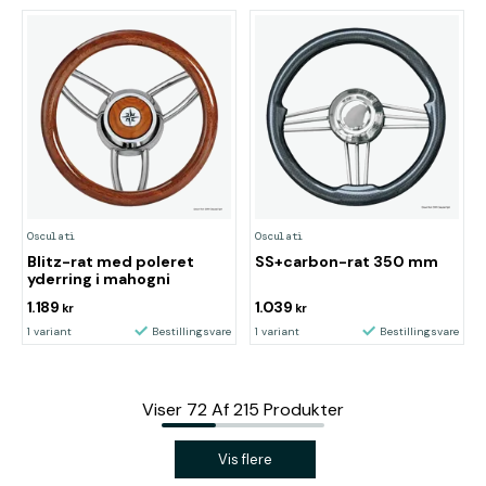
Osculati
Osculati
Blitz-rat med poleret
SS+carbon-rat 350 mm
yderring i mahogni
1.189
1.039
kr
kr
1 variant
Bestillingsvare
1 variant
Bestillingsvare
Viser
72
Af
215
Produkter
Vis flere