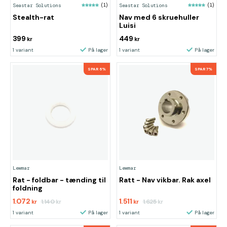
Seastar Solutions
(1)
Seastar Solutions
(1)
Stealth-rat
Nav med 6 skruehuller
Luisi
399
449
kr
kr
1 variant
På lager
1 variant
På lager
SPAR 6%
SPAR 7%
Lewmar
Lewmar
Rat - foldbar - tænding til
Ratt - Nav vikbar. Rak axel
foldning
1.072
1.511
1.140
1.625
kr
kr
kr
kr
1 variant
På lager
1 variant
På lager