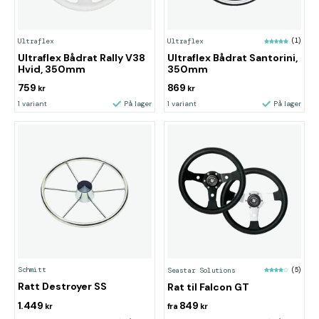
Ultraflex
Ultraflex
(1)
Ultraflex Bådrat Rally V38
Ultraflex Bådrat Santorini,
Hvid, 350mm
350mm
759
869
kr
kr
1 variant
På lager
1 variant
På lager
Schmitt
Seastar Solutions
(5)
Ratt Destroyer SS
Rat til Falcon GT
1.449
849
kr
fra
kr