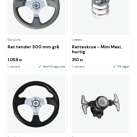
Osculati
Lewmar
Rat tender 300 mm grå
Ratteskrue - Mini Maxi,
hurtig
1.059
310
kr
kr
1 variant
Bestillingsvare
1 variant
På lager