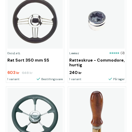
Osculati
Lewmar
(2)
Rat Sort 350 mm SS
Ratteskrue - Commodore,
hurtig
603
240
648
kr
kr
kr
1 variant
Bestillingsvare
1 variant
På lager