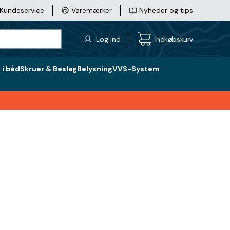
Kundeservice
Varemærker
Nyheder og tips
Log ind
Indkøbskurv
i båd
Skruer & Beslag
Belysning
VVS-System