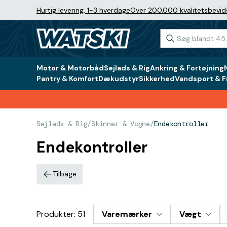
Hurtig levering, 1-3 hverdage
Over 200.000 kvalitetsbevid
Motor & Motorbåd
Sejlads & Rig
Ankring & Fortøjning
Pantry & Komfort
Dækudstyr
Sikkerhed
Vandsport & Fr
Sejlads & Rig
/
Skinner & Vogne
/
Endekontroller
Endekontroller
Tilbage
Produkter: 51
Varemærker
Vægt