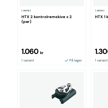
Lewmar
Lewmar
HTX 2 kontrolremskive x 2
HTX 1 
(par)
1.060
1.3
kr
1 variant
På lager
1 variant