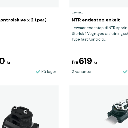
Lewmar
kontrolskive x 2 (par)
NTR endestop enkelt
Lewmar endestop til NTR spori
Storlek 1 Vogntype afslutningss
Type fast Kontroltr...
00
619
fra
kr
kr
På lager
2 varianter