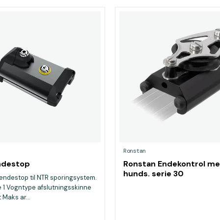
Ronstan
ndestop
Ronstan Endekontrol m
hunds. serie 30
ndestop til NTR sporingsystem.
e 1 Vogntype afslutningsskinne
 Maks ar...