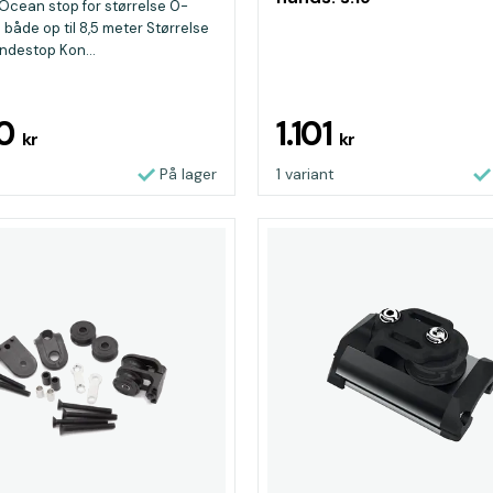
cean stop for størrelse 0-
l både op til 8,5 meter Størrelse
ndestop Kon...
30
1.101
kr
kr
På lager
1 variant