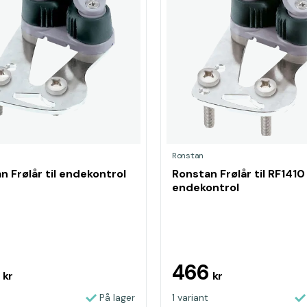
Ronstan
n Frølår til endekontrol
Ronstan Frølår til RF1410
endekontrol
4
466
kr
kr
På lager
1 variant