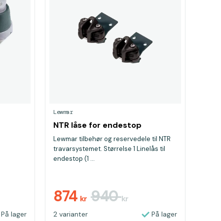
Lewmar
NTR låse for endestop
Lewmar tilbehør og reservedele til NTR
travarsystemet. Størrelse 1 Linelås til
endestop (1 ...
874
940
kr
kr
På lager
2 varianter
På lager