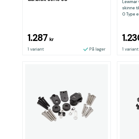
Lewmar O
skinne ti
0 Type e
1.287
1.2
kr
1 variant
På lager
1 variant