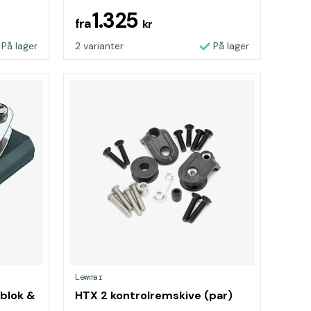
1.325
fra
kr
På lager
2 varianter
På lager
Lewmar
blok &
HTX 2 kontrolremskive (par)