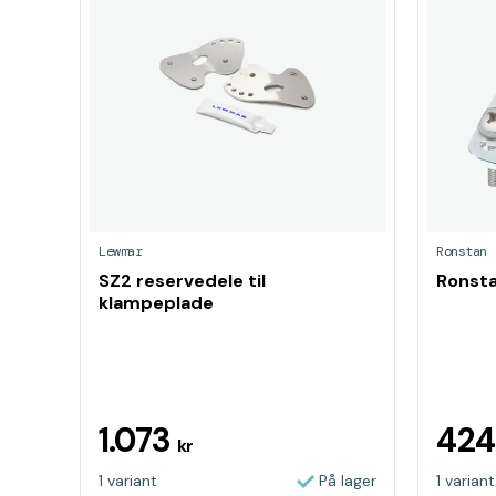
Lewmar
Ronstan
SZ2 reservedele til
Ronsta
klampeplade
1.073
42
kr
1 variant
På lager
1 variant