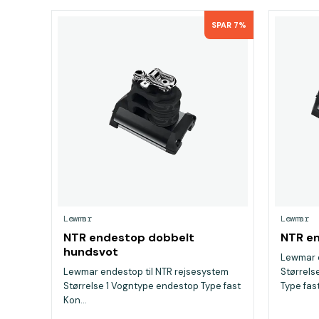
SPAR 7%
Lewmar
Lewmar
NTR endestop dobbelt
NTR e
hundsvot
Lewmar e
Lewmar endestop til NTR rejsesystem
Størrels
Størrelse 1 Vogntype endestop Type fast
Type fast
Kon...