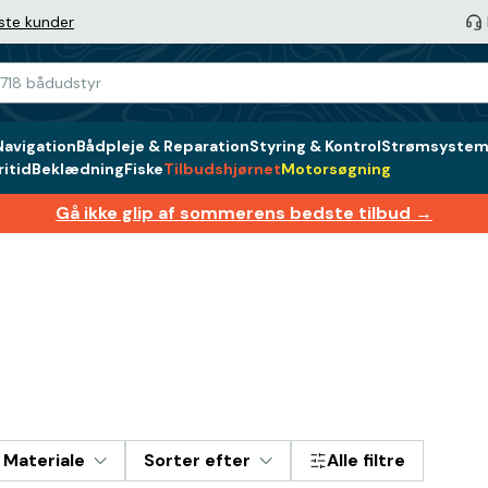
ste kunder
Navigation
Bådpleje & Reparation
Styring & Kontrol
Strømsystem 
itid
Beklædning
Fiske
Tilbudshjørnet
Motorsøgning
Gå ikke glip af sommerens bedste tilbud →
Materiale
Sorter efter
Alle filtre