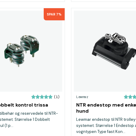
SPAR 7%
Lewmar
(1)
bbelt kontrol trissa
NTR endestop med enke
hund
ilbehør og reservedele til NTR-
stemet. Størrelse 1 Dobbelt
Lewmar endestop til NTR trolley
l (1 p...
systemet. Størrelse 1 Endestop 
vogntypen Type fast Kon...