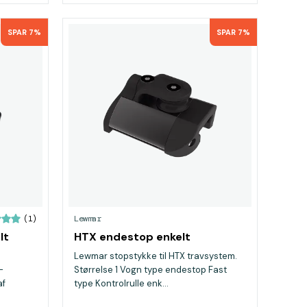
SPAR 7%
SPAR 7%
Lewmar
(1)
lt
HTX endestop enkelt
Lewmar stopstykke til HTX travsystem.
-
Størrelse 1 Vogn type endestop Fast
af
type Kontrolrulle enk...