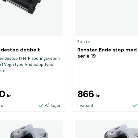
Ronstan
ndestop dobbelt
Ronstan Ende stop med 
serie 19
ndestop til NTR sporingsystem.
e 1 Vogn type: Endestop Type:
rol...
10
866
kr
kr
ter
På lager
1 variant