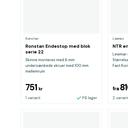
Ronstan
Lewmar
Ronstan Endestop med blok
NTR e
serie 22
Lewmar e
Skinne monteres med 6 mm
Størrels
undersænkede skruer med 100 mm
Fast Kont
mellemrum
751
8
fra
kr
1 variant
På lager
2 varian