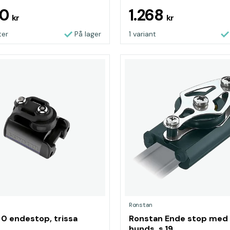
10
1.268
kr
kr
ter
På lager
1 variant
Ronstan
0 endestop, trissa
Ronstan Ende stop med 
hunds. s.19