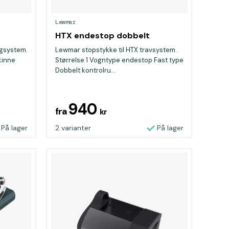
Lewmar
HTX endestop dobbelt
ngsystem.
Lewmar stopstykke til HTX travsystem.
kinne
Størrelse 1 Vogntype endestop Fast type
Dobbelt kontrolru...
940
fra
kr
På lager
2 varianter
På lager