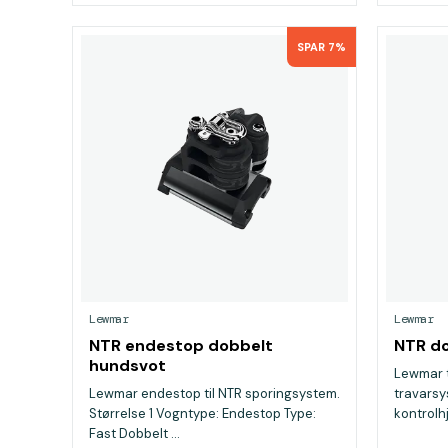
SPAR 7%
Lewmar
Lewmar
NTR endestop dobbelt
NTR do
hundsvot
Lewmar t
Lewmar endestop til NTR sporingsystem.
travarsy
Størrelse 1 Vogntype: Endestop Type:
kontrolhju
Fast Dobbelt ...