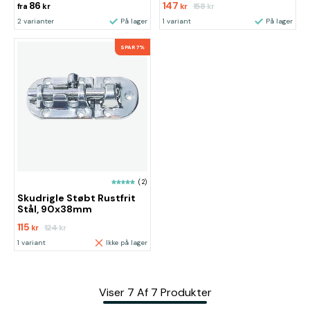
86
147
158
fra
kr
kr
kr
2 varianter
På lager
1 variant
På lager
SPAR 7%
(2)
Skudrigle Støbt Rustfrit
Stål, 90x38mm
115
124
kr
kr
1 variant
Ikke på lager
Viser
7
Af
7
Produkter