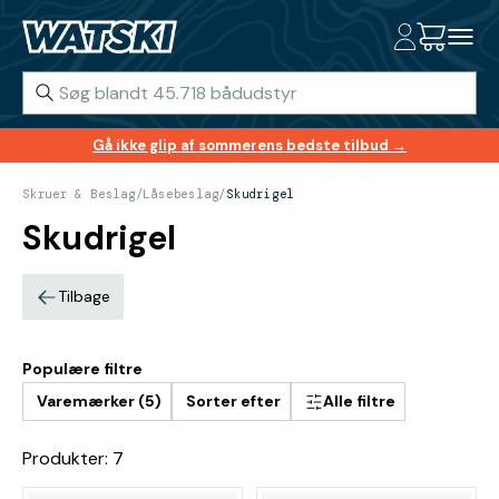
Gå ikke glip af sommerens bedste tilbud →
Skruer & Beslag
/
Låsebeslag
/
Skudrigel
Skudrigel
Tilbage
Populære filtre
Varemærker (5)
Sorter efter
Alle filtre
Produkter: 7