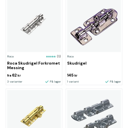
Roca
(1)
Roca
Roca Skudrigel Forkromet
Skudrigel
Messing
62
145
fra
kr
kr
3 varianter
På lager
1 variant
På lager