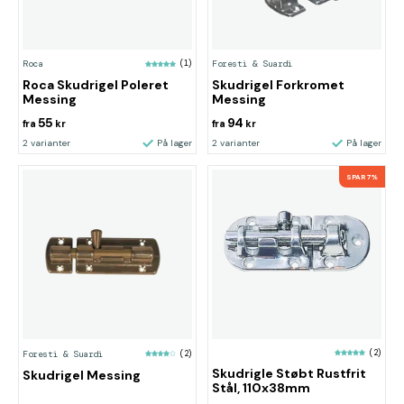
Roca
(1)
Foresti & Suardi
Roca Skudrigel Poleret
Skudrigel Forkromet
Messing
Messing
55
94
fra
kr
fra
kr
2 varianter
På lager
2 varianter
På lager
SPAR 7%
(2)
Foresti & Suardi
(2)
Skudrigle Støbt Rustfrit
Skudrigel Messing
Stål, 110x38mm