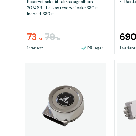
Reserveflaske til Lalizas signalhorn
Række
207469 - Lalizas reserveflaske 380 ml
Indhold: 380 ml
73
79
69
kr
kr
1 variant
På lager
1 variant