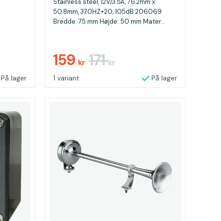
Stainless steel, 12V/3.5A, 76.2mm x
50.8mm, 370HZ+20, 105dB 206069
Bredde: 75 mm Højde: 50 mm Mater...
159
171
kr
kr
På lager
1 variant
På lager