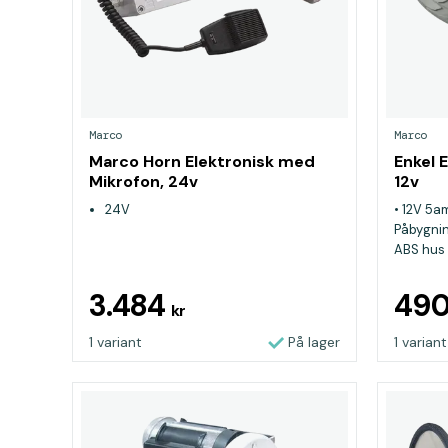
Marco
Marco
Marco Horn Elektronisk med
Enkel 
Mikrofon, 24v
12v
24V
• 12V 5a
Påbygnin
ABS hus 
3.484
49
kr
1 variant
På lager
1 variant