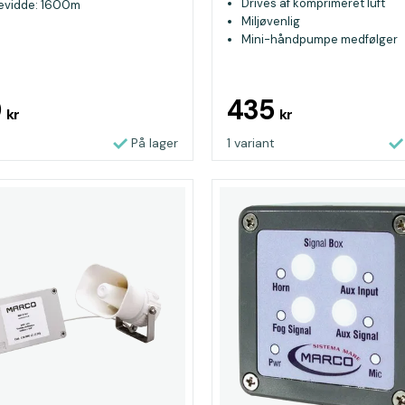
Drives af komprimeret luft
vidde: 1600m
Miljøvenlig
Mini-håndpumpe medfølger
0
435
kr
kr
På lager
1 variant