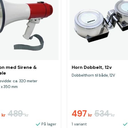
on med Sirene &
Horn Dobbelt, 12v
ele
Dobbelthorn til både, 12V
vidde: ca. 320 meter
 x 350 mm
5
489
497
534
kr
kr
kr
kr
På lager
1 variant