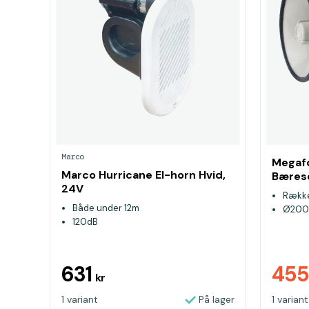
Marco
Megaf
Marco Hurricane El-horn Hvid,
Bæres
24V
Række
Både under 12m
Ø200
120dB
631
45
kr
1 variant
På lager
1 variant