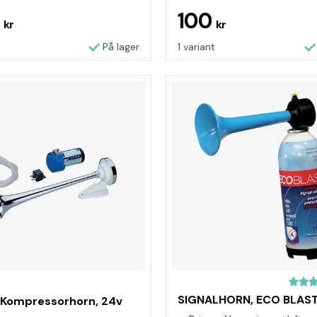
9
100
kr
kr
På lager
1 variant
SIGNALHORN, ECO BLAS
 Kompressorhorn, 24v