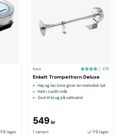
Roca
(7)
Enkelt Trompethorn Deluxe
Høj og lav tone giver en melodisk lyd
Helt i rustfri stål
God til brug på saltvand.
549
kr
På lager
1 variant
På lager