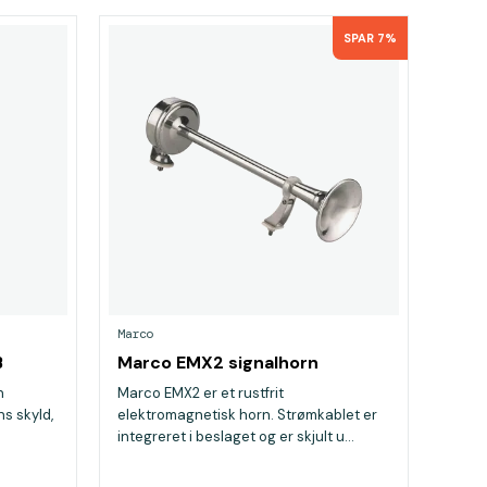
SPAR 7%
Marco
B
Marco EMX2 signalhorn
n
Marco EMX2 er et rustfrit
ns skyld,
elektromagnetisk horn. Strømkablet er
integreret i beslaget og er skjult u...