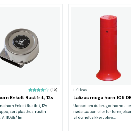
Lalizas
(10)
orn Enkelt Rustfrit, 12v
Lalizas mega horn 105 D
alhorn Enkelt Rustfrit, 12v
Uanset om du bruger hornet i e
appe, sort plasthus, rustfri
nødsituation eller for fornøjelse
2 V. 110dB/ 1m
vil du helt sikkert blive...