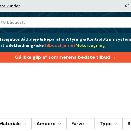
ste kunder
Navigation
Bådpleje & Reparation
Styring & Kontrol
Strømsystem 
itid
Beklædning
Fiske
Tilbudshjørnet
Motorsøgning
Gå ikke glip af sommerens bedste tilbud →
Materiale
Ampere
Farve
Type
S