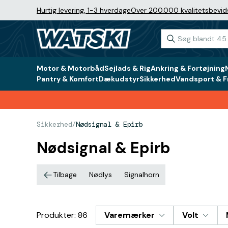
Hurtig levering, 1-3 hverdage
Over 200.000 kvalitetsbevid
Motor & Motorbåd
Sejlads & Rig
Ankring & Fortøjning
Pantry & Komfort
Dækudstyr
Sikkerhed
Vandsport & Fr
Sikkerhed
/
Nødsignal & Epirb
Nødsignal & Epirb
Tilbage
Nødlys
Signalhorn
Produkter: 86
Varemærker
Volt