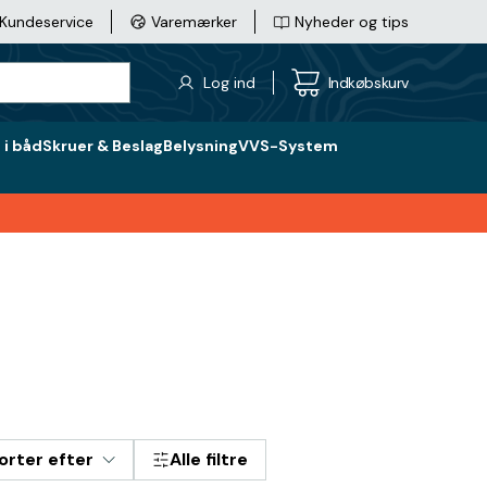
Kundeservice
Varemærker
Nyheder og tips
Log ind
Indkøbskurv
i båd
Skruer & Beslag
Belysning
VVS-System
orter efter
Alle filtre