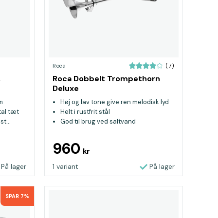
Roca
(7)
,
Roca Dobbelt Trompethorn
Deluxe
m
Høj og lav tone give ren melodisk lyd
al tæt
Helt i rustfrit stål
t...
God til brug ved saltvand
960
kr
På lager
1 variant
På lager
SPAR 7%