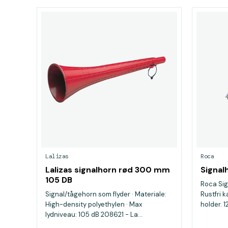
Lalizas
Roca
Lalizas signalhorn rød 300 mm
Signalh
105 DB
Roca Sign
Signal/tågehorn som flyder · Materiale:
Rustfri k
High-density polyethylen · Max
holder. 1
lydniveau: 105 dB 208621 - La...