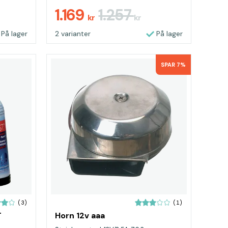
1.169
1.257
kr
kr
På lager
2 varianter
På lager
SPAR 7%
(3)
(1)
T
Horn 12v aaa