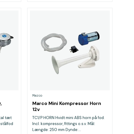
Marco
,
Marco Mini Kompressor Horn
12v
al tæt
TC1/P HORN Hvidt mini ABS horn på fod.
stålfod
Incl. kompressor, fittings o.s.v. Mål:
Længde: 250 mm Dynde:...