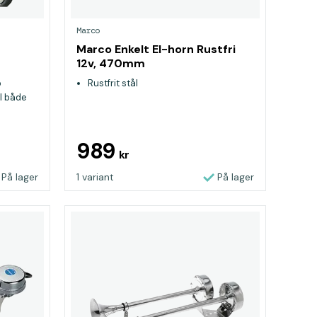
Marco
Marco Enkelt El-horn Rustfri
12v, 470mm
o
Rustfrit stål
il både
989
kr
På lager
1 variant
På lager