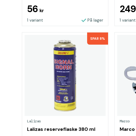
56
24
kr
1 variant
På lager
1 variant
SPAR 8%
Lalizas
Marco
Lalizas reserveflaske 380 ml
Marco