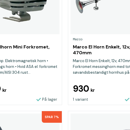
Marco
Elhorn Mini Forkromet,
Marco El Horn Enkelt, 12v
470mm
mp. Elektromagnetisk horn •
Marco El Horn Enkelt, 12v, 470m
gs horn • Hvid ASA el. forkromet
Forkromet messinghorn med tot
m/AISI 304 rust...
søvandsbestandigt hornhus på s
0
930
kr
kr
På lager
1 variant
SPAR 7%