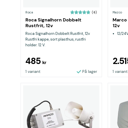
Roca
Marco
(6)
Roca Signalhorn Dobbelt
Marco 
Rustfrit, 12v
12v
Roca Signalhorn Dobbelt Rustfrit, 12v
12/24
Rustfri kappe, sort plasthus, rustfri
holder. 12 V.
485
2.5
kr
1 variant
På lager
1 variant