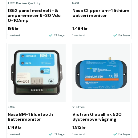
1852 Marine Quality
NASA
1852 panel med volt- &
Nasa Clipper bm-1 lithium
amperemeter 6-30 Vdc
batteri monitor
0-10Amp
196
1.484
kr
kr
1 variant
På lager
1 variant
På lager
NASA
Victron
Nasa BM-1 Bluetooth
Victron Globallink 520
Batterimonitor
Systemovervågning
1.149
1.912
kr
kr
1 variant
På lager
1 variant
På lager