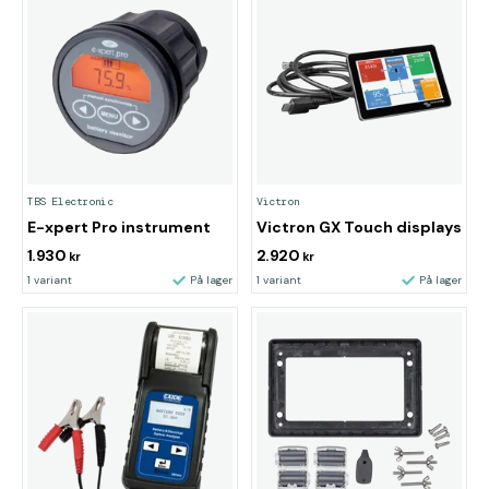
TBS Electronic
Victron
E-xpert Pro instrument
Victron GX Touch displays
1.930
2.920
kr
kr
1 variant
På lager
1 variant
På lager