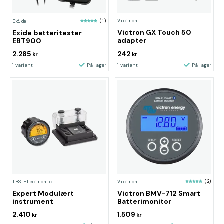
Victron
Exide
(1)
Victron GX Touch 50
Exide batteritester
adapter
EBT900
2.285
242
kr
kr
1 variant
På lager
1 variant
På lager
TBS Electronic
Victron
(2)
Expert Modulært
Victron BMV-712 Smart
instrument
Batterimonitor
2.410
1.509
kr
kr