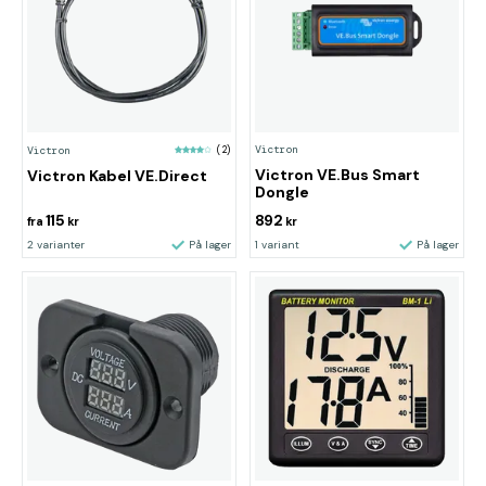
Victron
Victron
(2)
Victron VE.Bus Smart
Victron Kabel VE.Direct
Dongle
115
892
fra
kr
kr
2 varianter
På lager
1 variant
På lager