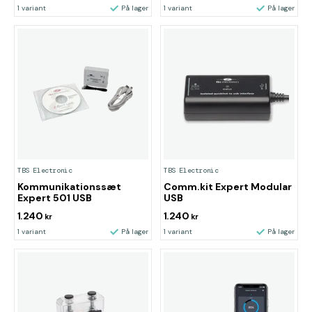
1 variant
På lager
1 variant
På lager
TBS Electronic
TBS Electronic
Kommunikationssæt
Comm.kit Expert Modular
Expert 501 USB
USB
1.240
1.240
kr
kr
1 variant
På lager
1 variant
På lager