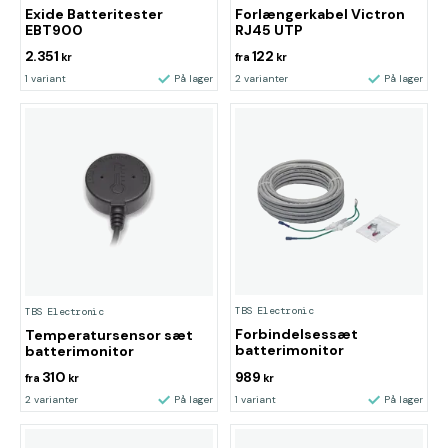
Exide Batteritester
Forlængerkabel Victron
EBT900
RJ45 UTP
2.351
122
kr
fra
kr
1 variant
På lager
2 varianter
På lager
TBS Electronic
TBS Electronic
Forbindelsessæt
Temperatursensor sæt
batterimonitor
batterimonitor
310
989
fra
kr
kr
2 varianter
På lager
1 variant
På lager