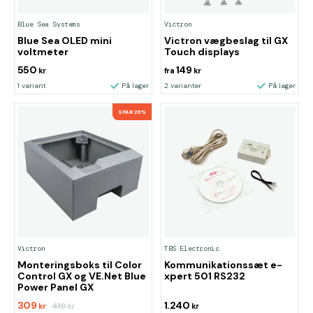
Blue Sea Systems
Victron
Blue Sea OLED mini
Victron vægbeslag til GX
voltmeter
Touch displays
550
149
kr
fra
kr
1 variant
På lager
2 varianter
På lager
SPAR 26%
Victron
TBS Electronic
Monteringsboks til Color
Kommunikationssæt e-
Control GX og VE.Net Blue
xpert 501 RS232
Power Panel GX
309
1.240
419
kr
kr
kr