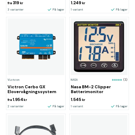
319
1.249
fra
kr
kr
3 varianter
På lager
1 variant
På lager
Victron
NASA
(1)
Victron Cerbo GX
Nasa BM-2 Clipper
Elovervågningssystem
Batterimonitor
1.954
1.545
fra
kr
kr
2 varianter
På lager
1 variant
På lager