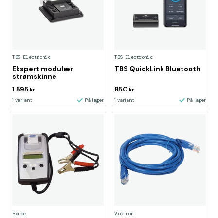
TBS Electronic
TBS Electronic
Ekspert modulær
TBS QuickLink Bluetooth
strømskinne
1.595
850
kr
kr
1 variant
På lager
1 variant
På lager
Exide
Victron