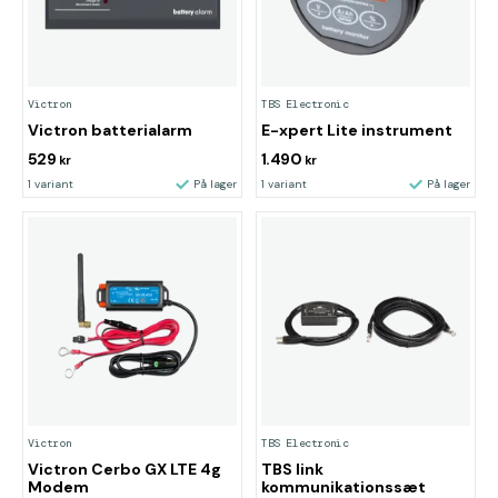
Victron
TBS Electronic
Victron batterialarm
E-xpert Lite instrument
529
1.490
kr
kr
1 variant
På lager
1 variant
På lager
Victron
TBS Electronic
Victron Cerbo GX LTE 4g
TBS link
Modem
kommunikationssæt