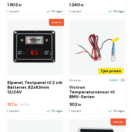
1.902
1.240
kr
kr
1 variant
På lager
1 variant
På lager
SPAR 7%
Tjek prisen
Victron
(1)
Elpanel, Testpanel til 2 stk
Batterier, 82x63mm
Victron
12/24V
Temperatursensor til
BMV-Serien
137
302
147
kr
kr
kr
1 variant
På lager
1 variant
På lager
SPAR 6%