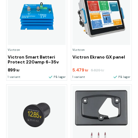
Victron
Victron
Victron Smart Batteri
Victron Ekrano GX panel
Protect 220amp 6-35v
899
5.479
5.829
kr
kr
kr
1 variant
På lager
1 variant
På lager