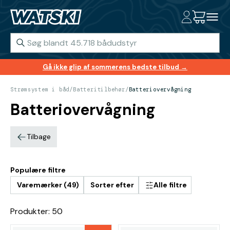
Gå ikke glip af sommerens bedste tilbud →
Strømsystem i båd
/
Batteritilbehør
/
Batteriovervågning
Batteriovervågning
Tilbage
Populære filtre
Varemærker (49)
Sorter efter
Alle filtre
Produkter: 50