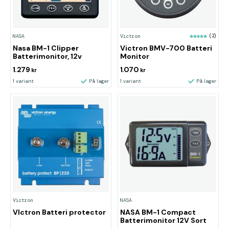
NASA
Victron
(2)
Nasa BM-1 Clipper
Victron BMV-700 Batteri
Batterimonitor, 12v
Monitor
1.279
1.070
kr
kr
1 variant
På lager
1 variant
På lager
Victron
NASA
VIctron Batteri protector
NASA BM-1 Compact
Batterimonitor 12V Sort