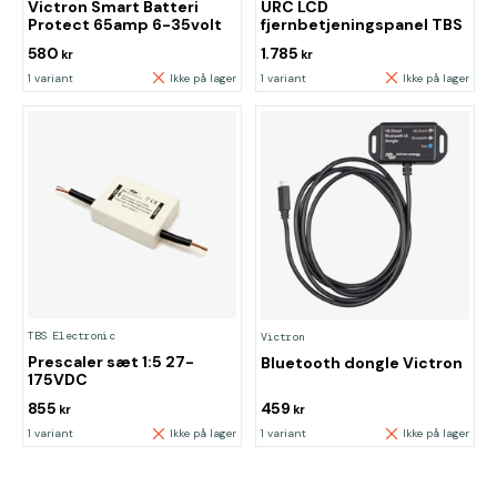
Victron Smart Batteri
URC LCD
Protect 65amp 6-35volt
fjernbetjeningspanel TBS
580
1.785
kr
kr
1 variant
Ikke på lager
1 variant
Ikke på lager
TBS Electronic
Victron
Prescaler sæt 1:5 27-
Bluetooth dongle Victron
175VDC
855
459
kr
kr
1 variant
Ikke på lager
1 variant
Ikke på lager