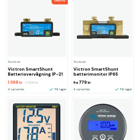
SPAR 6%
Victron
Victron
Victron SmartShunt
Victron SmartShunt
Batteriovervågning IP-21
batterimonitor IP65
1.598
779
1.700
kr
kr
fra
kr
4 varianter
På lager
4 varianter
På lager