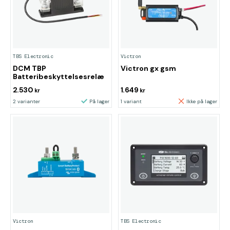
TBS Electronic
Victron
DCM TBP
Victron gx gsm
Batteribeskyttelsesrelæ
2.530
1.649
kr
kr
2 varianter
På lager
1 variant
Ikke på lager
Victron
TBS Electronic