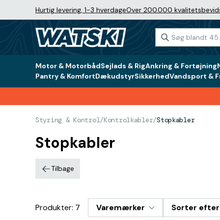
Hurtig levering, 1-3 hverdage
Over 200.000 kvalitetsbevid
Motor & Motorbåd
Sejlads & Rig
Ankring & Fortøjning
Pantry & Komfort
Dækudstyr
Sikkerhed
Vandsport & Fr
Styring & Kontrol
/
Kontrolkabler
/
Stopkabler
Stopkabler
Tilbage
Produkter: 7
Varemærker
Sorter efter