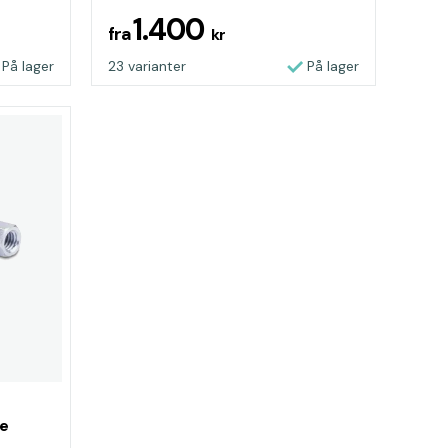
1.400
fra
kr
På lager
23 varianter
På lager
pe