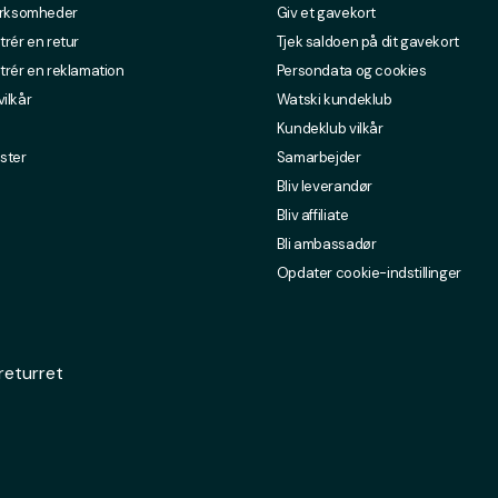
irksomheder
Giv et gavekort
trér en retur
Tjek saldoen på dit gavekort
trér en reklamation
Persondata og cookies
ilkår
Watski kundeklub
Kundeklub vilkår
ster
Samarbejder
Bliv leverandør
Bliv affiliate
Bli ambassadør
Opdater cookie-indstillinger
returret