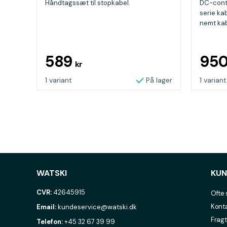
Håndtagssæt til stopkabel.
DC-contr
serie ka
nemt kabl
589
95
kr
1 variant
På lager
1 variant
WATSKI
KUN
CVR:
42645915
Ofte 
Konta
Email:
kundeservice@watski.dk
Fragt
Telefon:
+45 32 67 39 99