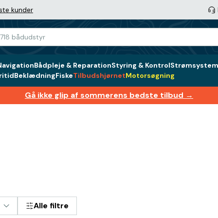
ste kunder
Navigation
Bådpleje & Reparation
Styring & Kontrol
Strømsystem 
itid
Beklædning
Fiske
Tilbudshjørnet
Motorsøgning
Gå ikke glip af sommerens bedste tilbud →
Alle filtre