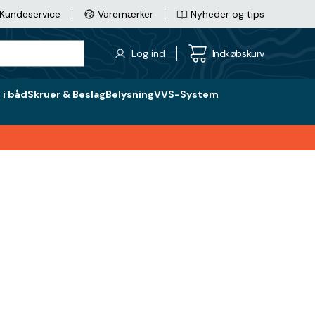
Kundeservice
Varemærker
Nyheder og tips
Log ind
Indkøbskurv
i båd
Skruer & Beslag
Belysning
VVS-System