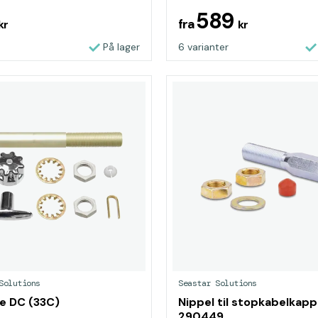
589
fra
kr
kr
På lager
6 varianter
Solutions
Seastar Solutions
e DC (33C)
Nippel til stopkabelkap
290449