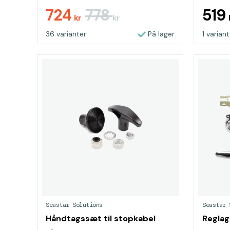
724
778
519
kr
kr
36 varianter
På lager
1 variant
Seastar Solutions
Seastar 
Håndtagssæt til stopkabel
Reglag