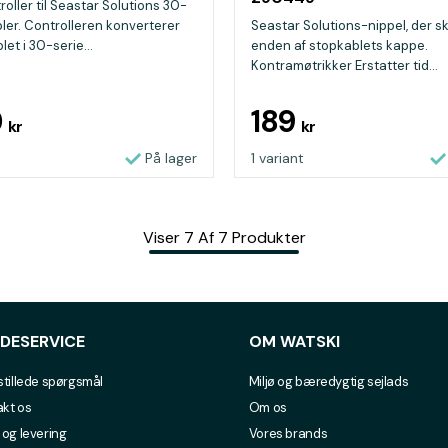
oller til Seastar Solutions 30-
bler. Controlleren konverterer
Seastar Solutions-nippel, der s
et i 30-serie...
enden af stopkablets kappe.
Kontramøtrikker Erstatter tid...
0
189
kr
kr
På lager
1 variant
Viser
7
Af
7
Produkter
DESERVICE
OM WATSKI
stillede spørgsmål
Miljø og bæredygtig sejlads
kt os
Om os
 og levering
Vores brands