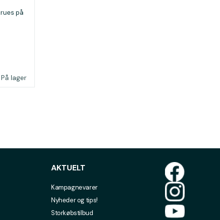
krues på
På lager
AKTUELT
Kampagnevarer
Nyheder og tips!
Storkøbstilbud