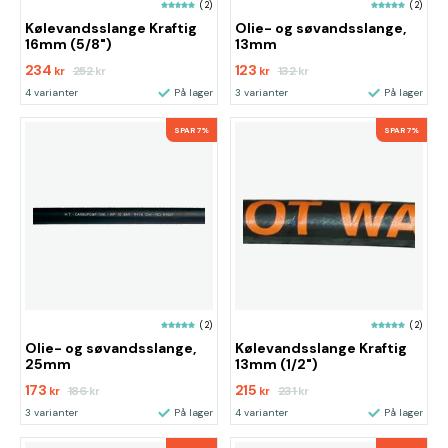
(2)
(2)
Kølevandsslange Kraftig
Olie- og søvandsslange,
16mm (5/8")
13mm
234
123
252
132
kr
kr
kr
kr
4 varianter
På lager
3 varianter
På lager
SPAR 7%
SPAR 7%
(2)
(2)
Olie- og søvandsslange,
Kølevandsslange Kraftig
25mm
13mm (1/2")
173
215
186
231
kr
kr
kr
kr
3 varianter
På lager
4 varianter
På lager