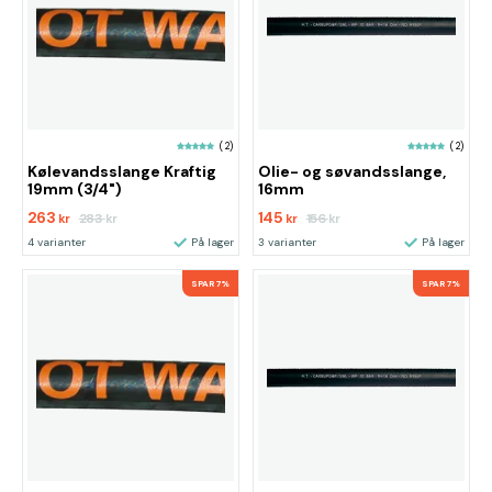
(2)
(2)
Kølevandsslange Kraftig
Olie- og søvandsslange,
19mm (3/4")
16mm
263
145
283
156
kr
kr
kr
kr
4 varianter
På lager
3 varianter
På lager
SPAR 7%
SPAR 7%