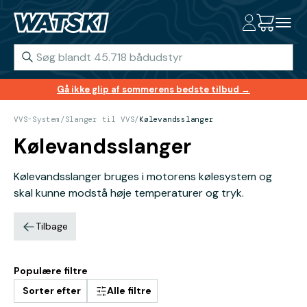
Gå ikke glip af sommerens bedste tilbud →
VVS-System
/
Slanger til VVS
/
Kølevandsslanger
Kølevandsslanger
Kølevandsslanger bruges i motorens kølesystem og
skal kunne modstå høje temperaturer og tryk.
Tilbage
Populære filtre
Sorter efter
Alle filtre