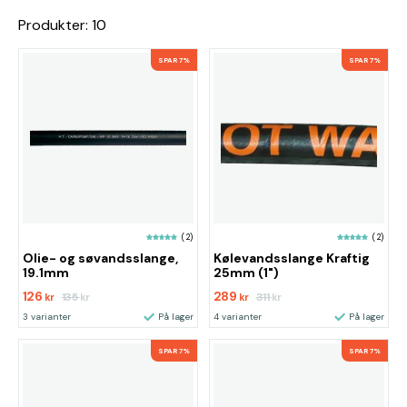
Produkter: 10
SPAR 7%
SPAR 7%
(2)
(2)
Olie- og søvandsslange,
Kølevandsslange Kraftig
19.1mm
25mm (1")
126
289
135
311
kr
kr
kr
kr
3 varianter
På lager
4 varianter
På lager
SPAR 7%
SPAR 7%