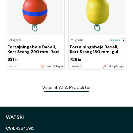
Polyform
Polyform
(2)
Fortøjningsbøje Bacell,
Fortøjningsbøje Bacell,
Kort Stang 290 mm. Rød
Kort Stang 150 mm. gul
631
729
kr
kr
1 variant
Ikke på lager
1 variant
Ikke på lager
Viser
4
Af
4
Produkter
WATSKI
CVR:
42645915