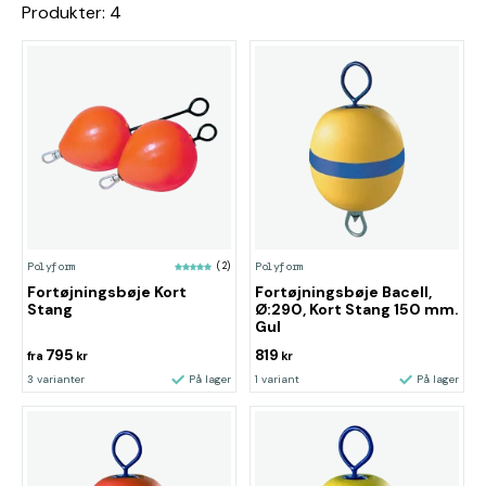
Produkter: 4
Polyform
(2)
Polyform
Fortøjningsbøje Kort
Fortøjningsbøje Bacell,
Stang
Ø:290, Kort Stang 150 mm.
Gul
795
819
fra
kr
kr
3 varianter
På lager
1 variant
På lager