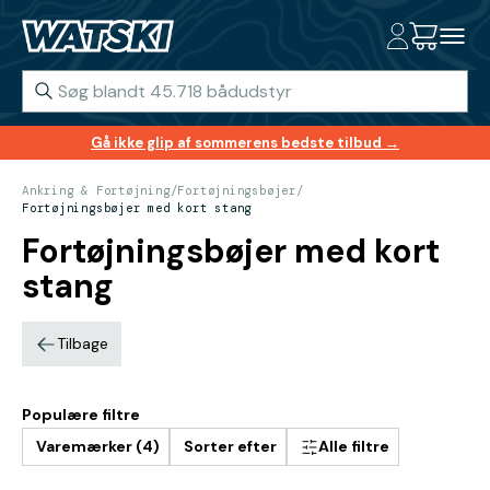
Gå ikke glip af sommerens bedste tilbud →
Ankring & Fortøjning
/
Fortøjningsbøjer
/
Fortøjningsbøjer med kort stang
Fortøjningsbøjer med kort
stang
Tilbage
Populære filtre
Varemærker (4)
Sorter efter
Alle filtre