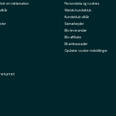
trér en reklamation
Persondata og cookies
ilkår
Watski kundeklub
Kundeklub vilkår
ster
Samarbejder
Bliv leverandør
Bliv affiliate
Bli ambassadør
Opdater cookie-indstillinger
returret