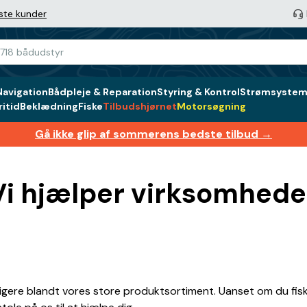
ste kunder
Navigation
Bådpleje & Reparation
Styring & Kontrol
Strømsystem 
itid
Beklædning
Fiske
Tilbudshjørnet
Motorsøgning
Gå ikke glip af sommerens bedste tilbud →
i hjælper virksomheder
gere blandt vores store produktsortiment. Uanset om du fiske