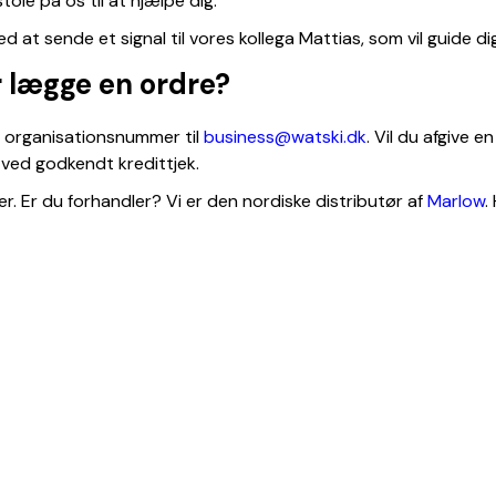
ole på os til at hjælpe dig.
d at sende et signal til vores kollega Mattias, som vil guide dig
r lægge en ordre?
 organisationsnummer til
business@watski.dk
. Vil du afgive e
g ved godkendt kredittjek.
r. Er du forhandler? Vi er den nordiske distributør af
Marlow
.