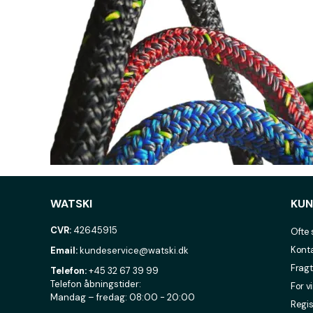
WATSKI
KUN
CVR:
42645915
Ofte 
Konta
Email:
kundeservice@watski.dk
Fragt
Telefon:
+45 32 67 39 99
Telefon åbningstider:
For v
Mandag – fredag: 08:00 - 20:00
Regis