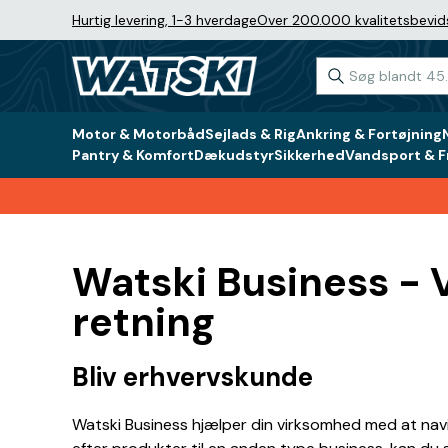
Hurtig levering, 1-3 hverdage
Over 200.000 kvalitetsbevid
Motor & Motorbåd
Sejlads & Rig
Ankring & Fortøjning
Pantry & Komfort
Dækudstyr
Sikkerhed
Vandsport & Fr
Watski Business - V
retning
Bliv erhvervskunde
Watski Business hjælper din virksomhed med at navi