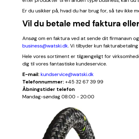
efter produkter til en anden type business, kan du st
Er du usikker på, hvad du har brug for, så tøv ikke me
Vil du betale med faktura elle
Ansøg om en faktura ved at sende dit firmanavn og
business@watski.dk
. Vi tilbyder kun fakturabetalin
Hele vores sortiment er tilgængeligt for virksomhede
dig til vores fantastiske kundeservice.
E-mail:
kundservice@watski.dk
Telefonnummer:
+45 32 67 39 99
Åbningstider telefon
Mandag-søndag 08:00 - 20:00