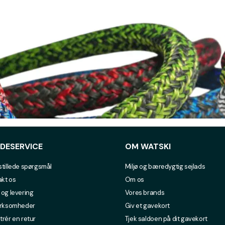
DESERVICE
OM WATSKI
stillede spørgsmål
Miljø og bæredygtig sejlads
kt os
Om os
 og levering
Vores brands
irksomheder
Giv et gavekort
trér en retur
Tjek saldoen på dit gavekort