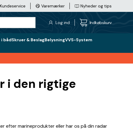
Kundeservice
Varemærker
Nyheder og tips
Log ind
Indkøbskurv
i båd
Skruer & Beslag
Belysning
VVS-System
 i den rigtige
r efter marineprodukter eller har os på din radar