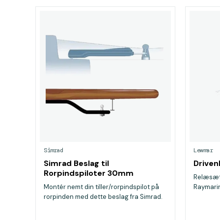
Simrad
Lewmar
Simrad Beslag til
Driven
Rorpindspiloter 30mm
Relæsæt 
Montér nemt din tiller/rorpindspilot på
Raymari
rorpinden med dette beslag fra Simrad.