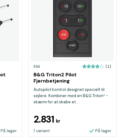
B&G
(1)
lot
B&G Triton2 Pilot
Fjernbetjening
Autopilot kontrol designet specielt til
sejlere. Kombiner med en B&G Triton² -
skærm for at skabe et ...
2.831
kr
På lager
1 variant
På lager