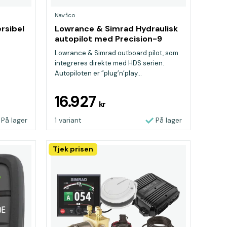
Navico
rsibel
Lowrance & Simrad Hydraulisk
autopilot med Precision-9
Lowrance & Simrad outboard pilot, som
integreres direkte med HDS serien.
Autopiloten er ”plug’n’play...
16.927
kr
På lager
1 variant
På lager
Tjek prisen