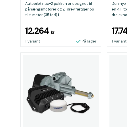
pump
Autopilot nac-2 pakken er designet til
Den nye 
påhængsmotorer og Z-drev fartøjer op
en 4,1-
til ti meter (35 fod) i ...
drejekna
12.264
17.7
kr
1 variant
På lager
1 variant