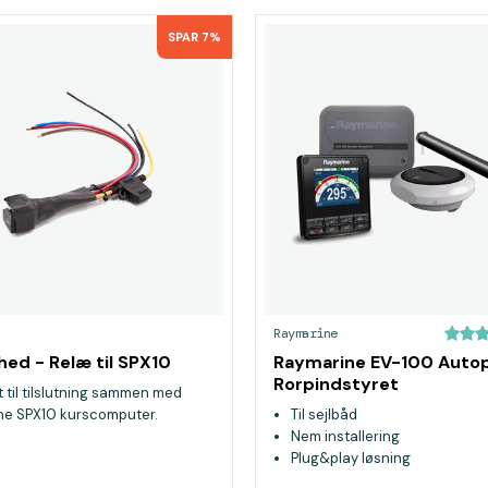
SPAR 7%
Raymarine
hed - Relæ til SPX10
Raymarine EV-100 Autopi
Rorpindstyret
til tilslutning sammen med
ne SPX10 kurscomputer.
Til sejlbåd
Nem installering
Plug&play løsning