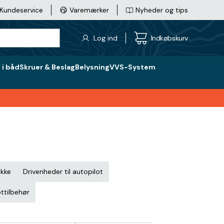
Kundeservice
Varemærker
Nyheder og tips
Log ind
Indkøbskurv
i båd
Skruer & Beslag
Belysning
VVS-System
akke
Drivenheder til autopilot
ttilbehør