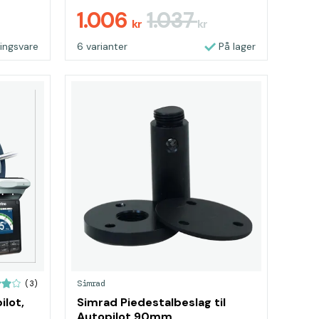
1.006
1.037
kr
kr
lingsvare
6 varianter
På lager
Simrad
(3)
lot,
Simrad Piedestalbeslag til
Autopilot 90mm