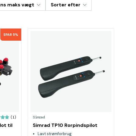
ns maks vægt
Sorter efter
SPAR 5%
Simrad
(1)
ot til
Simrad TP10 Rorpindspilot
Lavt strømforbrug