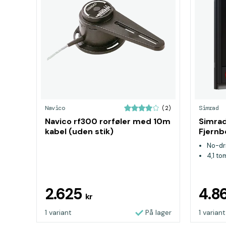
Navico
Simrad
(2)
Navico rf300 rorføler med 10m
Simrad
kabel (uden stik)
Fjernb
No-dri
4,1 t
2.625
4.8
kr
1 variant
På lager
1 variant