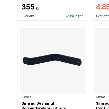
355
4.8
kr
1 variant
På lager
1 variant
Simrad
Simrad
Simrad Beslag til
Simrad
Rorpindspiloter 60mm
Contro