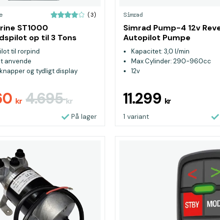
e
Simrad
(3)
rine ST1000
Simrad Pump-4 12v Reve
dspilot op til 3 Tons
Autopilot Pumpe
lot til rorpind
Kapacitet: 3,0 l/min
t anvende
Max Cylinder: 290-960cc
knapper og tydligt display
12v
60
4.695
11.299
kr
kr
kr
På lager
1 variant