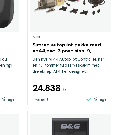
Simrad
Simrad autopilot pakke med
ap44,nac-3,precision-9,
pump-3
u du
Den nye AP44 Autopilot Controller, har
ening i
en 4,1-tommer fuld farveskærm med
drejeknap. AP44 er designet...
24.838
kr
På lager
1 variant
På lager