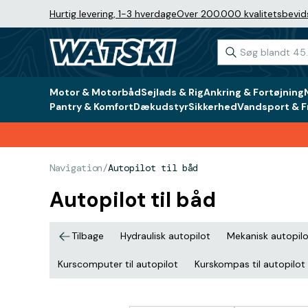
Hurtig levering, 1-3 hverdage
Over 200.000 kvalitetsbevid
Motor & Motorbåd
Sejlads & Rig
Ankring & Fortøjning
Pantry & Komfort
Dækudstyr
Sikkerhed
Vandsport & Fr
Navigation
/
Autopilot til båd
Autopilot til båd
Tilbage
Hydraulisk autopilot
Mekanisk autopil
Kurscomputer til autopilot
Kurskompas til autopilot