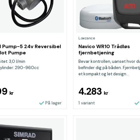
Lowrance
 Pump-5 24v Reversibel
Navico WR10 Trådløs
ilot Pumpe
fjernbetjening
tet: 3,0 l/min
Bevar kontrollen, uanset hvor d
ylinder: 290-960cc
befinder dig på båden. Fjernbetj
et kompakt og let design...
299
4.283
kr
kr
På lager
1 variant