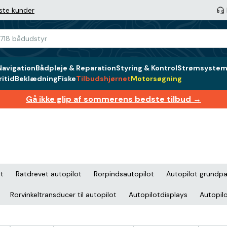
ste kunder
Navigation
Bådpleje & Reparation
Styring & Kontrol
Strømsystem 
itid
Beklædning
Fiske
Tilbudshjørnet
Motorsøgning
Gå ikke glip af sommerens bedste tilbud →
ot
Ratdrevet autopilot
Rorpindsautopilot
Autopilot grundp
Rorvinkeltransducer til autopilot
Autopilotdisplays
Autopilo