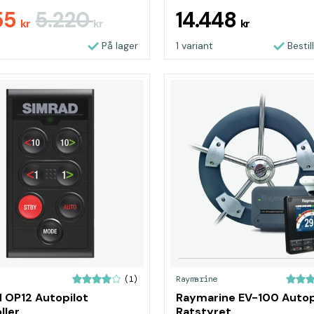
55
5.220
14.448
kr
kr
kr
På lager
1 variant
Bestil
Raymarine
(1)
 OP12 Autopilot
Raymarine EV-100 Autopi
ller
Ratstyret