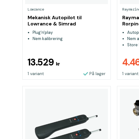
Lowrance
Raymarin
Mekanisk Autopilot til
Rayma
Lowrance & Simrad
Rorpin
Plug'n'play
Autopi
Nem kalibrering
Nem a
Store 
13.529
4.4
kr
1 variant
På lager
1 variant