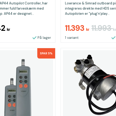
-2
AP44 Autopilot Controller, har
Lowrance & Simrad outboard pi
tommer fuld farveskærm med
integreres direkte med HDS seri
p. AP44 er designet...
Autopiloten er ”plug’n’play...
42
11.393
11.993
kr
kr
k
På lager
1 variant
SPAR 5%