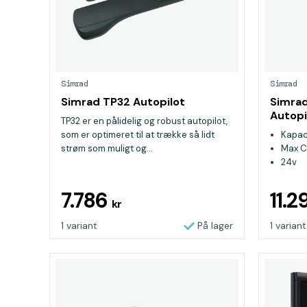
Simrad
Simrad
Simrad TP32 Autopilot
Simrad
Autop
TP32 er en pålidelig og robust autopilot,
som er optimeret til at trække så lidt
Kapaci
strøm som muligt og...
Max C
24v
7.786
11.
kr
1 variant
På lager
1 variant