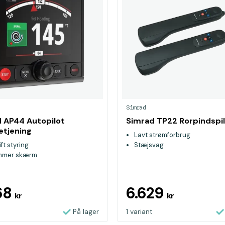
Simrad
 AP44 Autopilot
Simrad TP22 Rorpindspi
etjening
Lavt strømforbrug
ft styring
Stæjsvag
ommer skærm
68
6.629
kr
kr
På lager
1 variant