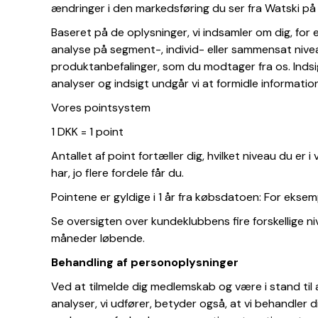
ændringer i den markedsføring du ser fra Watski på 
Baseret på de oplysninger, vi indsamler om dig, for
analyse på segment-, individ- eller sammensat niveau
produktanbefalinger, som du modtager fra os. Inds
analyser og indsigt undgår vi at formidle informatio
Vores pointsystem
1 DKK = 1 point
Antallet af point fortæller dig, hvilket niveau du er i
har, jo flere fordele får du.
Pointene er gyldige i 1 år fra købsdatoen: For eksem
Se oversigten over kundeklubbens fire forskellige ni
måneder løbende.
Behandling af personoplysninger
Ved at tilmelde dig medlemskab og være i stand til
analyser, vi udfører, betyder også, at vi behandler d