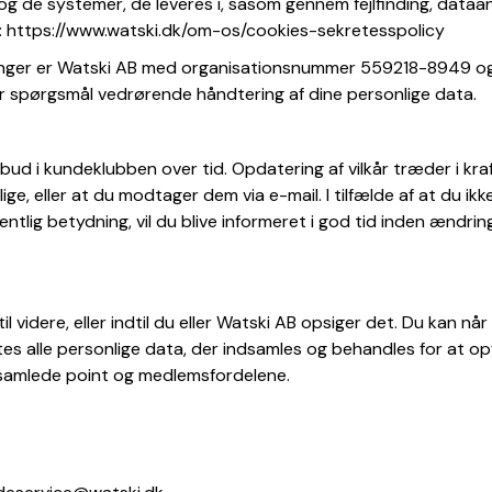
g de systemer, de leveres i, såsom gennem fejlfinding, dataan
r: https://www.watski.dk/om-os/cookies-sekretesspolicy
ninger er Watski AB med organisationsnummer 559218-8949 og
r spørgsmål vedrørende håndtering af dine personlige data.
lbud i kundeklubben over tid. Opdatering af vilkår træder i kra
ge, eller at du modtager dem via e-mail. I tilfælde af at du ikke
lig betydning, vil du blive informeret i god tid inden ændringe
l videre, eller indtil du eller Watski AB opsiger det. Du kan 
s alle personlige data, der indsamles og behandles for at op
ndsamlede point og medlemsfordelene.