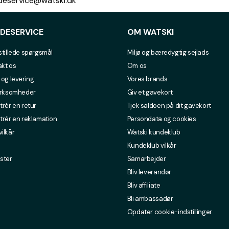
undeservice@watski.dk
DESERVICE
OM WATSKI
stillede spørgsmål
Miljø og bæredygtig sejlads
kt os
Om os
 og levering
Vores brands
irksomheder
Giv et gavekort
trér en retur
Tjek saldoen på dit gavekort
trér en reklamation
Persondata og cookies
ilkår
Watski kundeklub
Kundeklub vilkår
ster
Samarbejder
Bliv leverandør
Bliv affiliate
Bli ambassadør
Opdater cookie-indstillinger