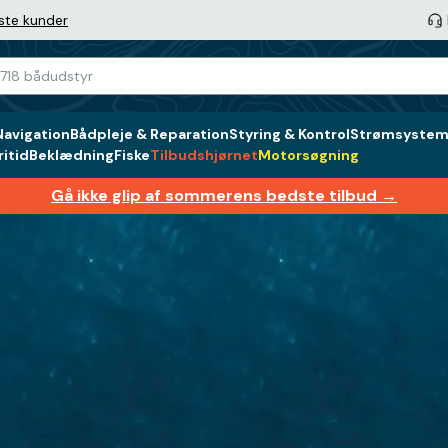
ste kunder
Navigation
Bådpleje & Reparation
Styring & Kontrol
Strømsystem 
itid
Beklædning
Fiske
Tilbudshjørnet
Motorsøgning
Gå ikke glip af sommerens bedste tilbud →