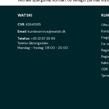
Ved alle spørgsmål, kontakt os venligst på mail: k
WATSKI
KUN
CVR:
42645915
Ofte 
Konta
Email:
kundeservice@watski.dk
Fragt
Telefon:
+45 32 67 39 99
Telefon åbningstider:
For v
Mandag – fredag: 08:00 - 20:00
Regis
Regis
Købsv
ODR
Tjene