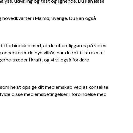
alyse, udvikling og test og lignende. Du kan læse
 hovedkvarter i Malmø, Sverige. Du kan også
ft i forbindelse med, at de offentliggøres på vores
 accepterer de nye vilkår, har du ret til straks at
rne træder i kraft, og vi vil også forklare
når som helst opsige dit medlemskab ved at kontakte
fylde disse medlemsbetingelser. I forbindelse med