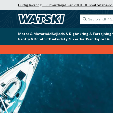
Hurtig levering, 1-3 hverdage
Over 200.000 kvalitetsbevid
Motor & Motorbåd
Sejlads & Rig
Ankring & Fortøjning
Pantry & Komfort
Dækudstyr
Sikkerhed
Vandsport & Fr