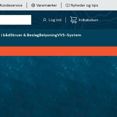
Kundeservice
Varemærker
Nyheder og tips
Log ind
Indkøbskurv
i båd
Skruer & Beslag
Belysning
VVS-System