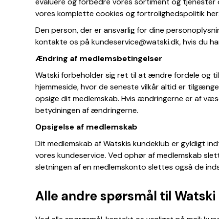
evaluere og forbedre vores sortiment og tjenester o
vores komplette cookies og fortrolighedspolitik he
Den person, der er ansvarlig for dine personoplys
kontakte os på kundeservice@watski.dk, hvis du ha
Ændring af medlemsbetingelser
Watski forbeholder sig ret til at ændre fordele og ti
hjemmeside, hvor de seneste vilkår altid er tilgængeli
opsige dit medlemskab. Hvis ændringerne er af væsent
betydningen af ​​ændringerne.
Opsigelse af medlemskab
Dit medlemskab af Watskis kundeklub er gyldigt indti
vores kundeservice. Ved ophør af medlemskab slette
sletningen af ​​en medlemskonto slettes også de i
Alle andre spørsmål til Watski