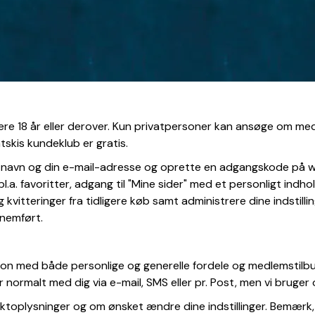
være 18 år eller derover. Kun privatpersoner kan ansøge om 
skis kundeklub er gratis.
t navn og din e-mail-adresse og oprette en adgangskode på w
bl.a. favoritter, adgang til "Mine sider" med et personligt ind
 kvitteringer fra tidligere køb samt administrere dine indstill
nemført.
on med både personlige og generelle fordele og medlemstilbud
er normalt med dig via e-mail, SMS eller pr. Post, men vi bru
toplysninger og om ønsket ændre dine indstillinger. Bemærk, 