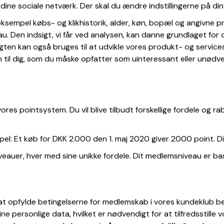
dine sociale netværk. Der skal du ændre indstillingerne på di
 eksempel købs- og klikhistorik, alder, køn, bopæl og angivne 
. Den indsigt, vi får ved analysen, kan danne grundlaget for d
igten kan også bruges til at udvikle vores produkt- og servi
n til dig, som du måske opfatter som uinteressant eller unødve
 vores pointsystem. Du vil blive tilbudt forskellige fordele og r
pel: Et køb for DKK 2.000 den 1. maj 2020 giver 2000 point. Di
veauer, hver med sine unikke fordele. Dit medlemsniveau er ba
 at opfylde betingelserne for medlemskab i vores kundeklub be
ine personlige data, hvilket er nødvendigt for at tilfredsstille 